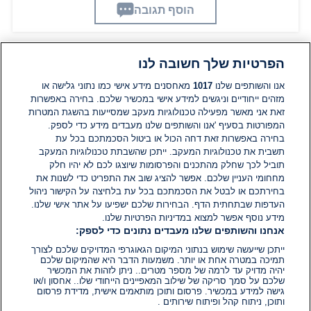
הוסף תגובה
הפרטיות שלך חשובה לנו
תגובות
אנו והשותפים שלנו
1017
מאחסנים מידע אישי כמו נתוני גלישה או
מזהים ייחודיים וניגשים למידע אישי במכשיר שלכם. בחירה באפשרות
אין עדיין תגובות. היה הראשון להגיב
זאת אני מאשר מפעילה טכנולוגיות מעקב שמסייעות בהשגת המטרות
המפורטות בסעיף 'אנו והשותפים שלנו מעבדים מידע כדי לספק.
בחירה באפשרות זאת דחה הכול או ביטול הסכמתכם בכל עת
הוסף תגובה
תשבית את טכנולוגיות המעקב. ייתכן שהשבתת טכנולוגיות המעקב
תוביל לכך שחלק מהתכנים והפרסומות שיוצגו לכם לא יהיו חלק
מחחומי העניין שלכם. אפשר להציג שוב את התפריט כדי לשנות את
בחירתכם או לבטל את הסכמתכם בכל עת בלחיצה על הקישור ניהול
העדפות שבתחתית הדף. הבחירות שלכם ישפיעו על אתר אישי שלנו.
מידע נוסף אפשר למצוא במדיניות הפרטיות שלנו.
אנחנו והשותפים שלנו מעבדים נתונים כדי לספק:
ייתכן שייעשה שימוש בנתוני המיקום הגאוגרפי המדויקים שלכם לצורך
תמיכה במטרה אחת או יותר. משמעות הדבר היא שהמיקום שלכם
יהיה מדויק עד לרמה של מספר מטרים.. ניתן לזהות את המכשיר
שלכם על סמך סריקה של שילוב המאפיינים הייחודי שלו.. אחסון ו/או
גישה למידע במכשיר. פרסום ותוכן מותאמים אישית, מדידת פרסום
ותוכן, ניתוח קהל ופיתוח שירותים .