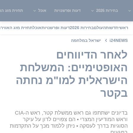
בחירות 2026
דעות ופרשנויות
אוכל
תחזית מזג האו
ראשי
חדשות
העולם
בחירות 2026
דעות ופרשנויות
אוכל
תחזית מזג האוויר
מ
i24NEWS
ישראל במלחמה
לאחר הדיווחים
האופטימיים: המשלחת
הישראלית למו"מ נחתה
בקטר
בדיונים ישתתפו גם ראש ממשלת קטר, ראש ה-CIA
וראש המודיעין המצרי • הם צפויים לדון על עיקר
הסוגיות בדרך לעסקה • ניתן ללמוד מכך על התקדמות
במגעים