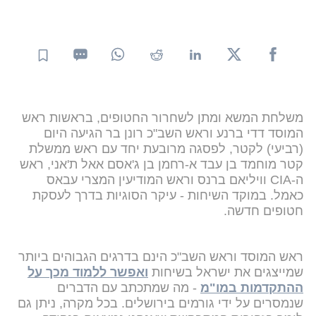
משלחת המשא ומתן לשחרור החטופים, בראשות ראש
המוסד דדי ברנע וראש השב"כ רונן בר הגיעה היום
(רביעי) לקטר, לפסגה מרובעת יחד עם ראש ממשלת
קטר מוחמד בן עבד א-רחמן בן ג'אסם אאל ת'אני, ראש
ה-CIA וויליאם ברנס וראש המודיעין המצרי עבאס
כאמל. במוקד השיחות - עיקר הסוגיות בדרך לעסקת
חטופים חדשה.
ראש המוסד וראש השב"כ הינם בדרגים הגבוהים ביותר
שמייצגים את ישראל בשיחות
ואפשר ללמוד מכך על
ההתקדמות במו"מ
- מה שמתכתב עם הדברים
שנמסרים על ידי גורמים בירושלים. בכל מקרה, ניתן גם