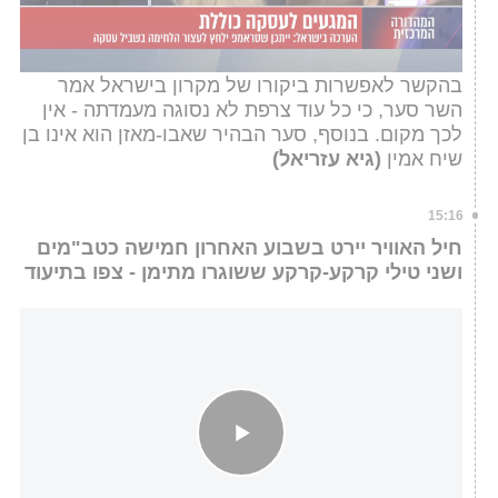
ב"מדינה פלסטינית". לדבריו, היוזמה הצרפתית
מערערת את היציבות במזרח התיכון ופוגעת
באינטרסים הלאומיים והביטחוניים של ישראל.
בהקשר לאפשרות ביקורו של מקרון בישראל אמר
השר סער, כי כל עוד צרפת לא נסוגה מעמדתה - אין
לכך מקום. בנוסף, סער הבהיר שאבו-מאזן הוא אינו בן
שיח אמין
(גיא עזריאל)
15:16
חיל האוויר יירט בשבוע האחרון חמישה כטב"מים
ושני טילי קרקע-קרקע ששוגרו מתימן - צפו בתיעוד