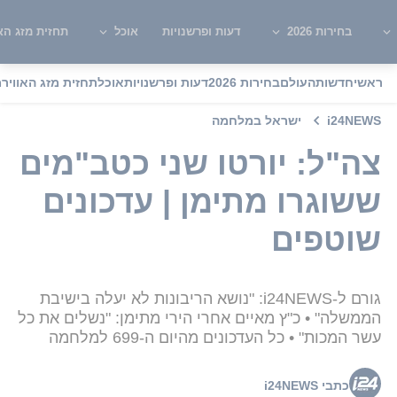
בחירות 2026
דעות ופרשנויות
אוכל
תחזית מזג האו
ראשי
חדשות
העולם
בחירות 2026
דעות ופרשנויות
אוכל
תחזית מזג האוויר
מ
i24NEWS
ישראל במלחמה
צה"ל: יורטו שני כטב"מים
ששוגרו מתימן | עדכונים
שוטפים
גורם ל-i24NEWS: "נושא הריבונות לא יעלה בישיבת
הממשלה" • כ"ץ מאיים אחרי הירי מתימן: "נשלים את כל
עשר המכות" • כל העדכונים מהיום ה-699 למלחמה
כתבי i24NEWS