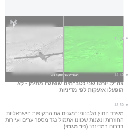
חיל האוויר יירט חמישה כטב"מים שנורו מתימן בשבוע
האחרון
דובר צה"ל
15:09
דיווח בלבנון: הצבא לא מתכוון להתחייב לתאריך
תחילת יישון אמברגו הנשק על חיבזאללה (ניר
מגנזי)
14:40
צה"ל: יורטו שני כטב"מים ששוגרו מתימן - לא
הופעלו אזעקות לפי מדיניות
13:50
משרד החוץ הלבנוני: "מגנים את התקיפות הישראליות
החוזרות ונשנות שכוונו אתמול נגד מספר ערים ועיירות
בדרום במדינה"
(ניר מגנזי)