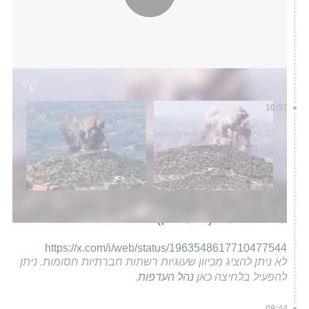
השמדת תוואי תת קרקעי בהר דב הלבנוני
דובר צה"ל
10:57
דובר צה״ל בערבית, אביחי אדרעי, מפרסם ברשת
X: צה”ל חושף תמונות שמציגות את כמות המזון
הגדולה שהייתה ברשות מפקד חטיבת רפיח,
מוחמד שבאנה, שנהרג יחד עם מוחמד אל-סנוואר
מתחת לבית החולים האירופי בחודש מאי האחרון.
התמונות נמצאו במטה הפיקוד של חמאס מתחת
לבית החולים (איילי כהן)
https://x.com/i/web/status/1963548617710477544
לא ניתן להציג מכיוון שעוגיות רשתות חברתיות חסומות. ניתן
להפעיל בלחיצה כאן
נהל העדפות
.
09:44