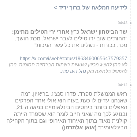
לידיעה המלאה של ברוך ידיד >
04:43
שר הביטחון ישראל כ"ץ אחרי ירי הטילים מתימן:
"החות'ים שוב ירו טילים לעבר ישראל. מכת חושך,
מכת בכורות - נשלים את כל עשר המכות"
https://x.com/i/web/status/1963460065647579357
לא ניתן להציג מכיוון שעוגיות רשתות חברתיות חסומות. ניתן
להפעיל בלחיצה כאן
נהל העדפות
.
04:12
ראש הממשלת ספרד, פדרו סנצ'ז, בריאיון: "מה
שאנחנו עדים לו כעת בעזה הוא אולי אחד הפרקים
האפלים ביותר ביחסים הבינלאומיים במאה ה-21,
ובנוגע לכך מה שאני חייב לומר הוא שספרד הייתה
קולנית מאוד בתוך האיחוד האירופי וגם בתוך הקהילה
הבינלאומית"
(אואן אלתרמן)