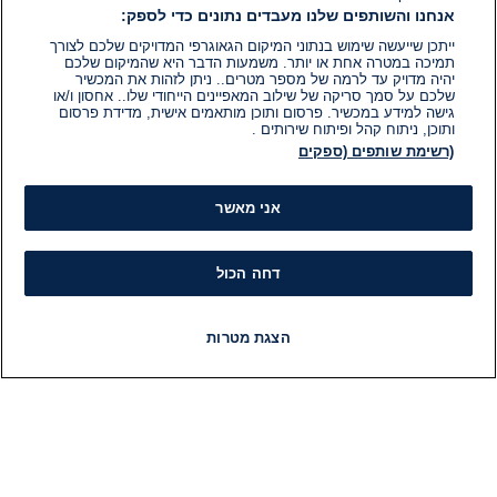
אנחנו והשותפים שלנו מעבדים נתונים כדי לספק:
ייתכן שייעשה שימוש בנתוני המיקום הגאוגרפי המדויקים שלכם לצורך
תמיכה במטרה אחת או יותר. משמעות הדבר היא שהמיקום שלכם
יהיה מדויק עד לרמה של מספר מטרים.. ניתן לזהות את המכשיר
שלכם על סמך סריקה של שילוב המאפיינים הייחודי שלו.. אחסון ו/או
גישה למידע במכשיר. פרסום ותוכן מותאמים אישית, מדידת פרסום
ותוכן, ניתוח קהל ופיתוח שירותים .
(רשימת שותפים (ספקים
אני מאשר
דחה הכול
הצגת מטרות
חדשות
פיד חדשות
LIVE
רדיו
תוכניות
מידע
קט
הוועד המנהל של i24NEWS
חד