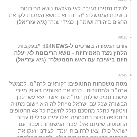
לשכת נתניהו הגיבה לאי-העלאת נושא הריבונות
בישיבת הממשלה: "הדיון הוא בנושא הערכות לקראת
החגים ביהודה ושומרון, כמידי שנה"
(גיא עזריאל)
09:28
גורם המעורה בפרטים ל-i24NEWS: "בעקבות
הלחץ מצד האמירויות - נושא הריבונות לא יעלה
היום בישיבה עם ראש הממשלה" (גיא עזריאל)
07:49
מטה משפחות החטופים:
"קוראים לרה״מ, לממשל
ארה״ב ולמתווכות - כנסו את הצוותים באופן מיידי
שישבו סביב שולחן המו״מ עד אשר ייצא עשן לבן.
הבשורה שכל עם ישראל מייחל לה היא יישום מתווה
וויטקוף כחלק מהסכם כולל להשבת כל 48 החטופים
והחטופה וסיום המלחמה. אלו ימים גורליים עבור
החטופים שזמנם אזל, עבור המשפחות ועבור עם
ישראל כולו. צאו לרחובות, עמדו לצידנו וזעקו את