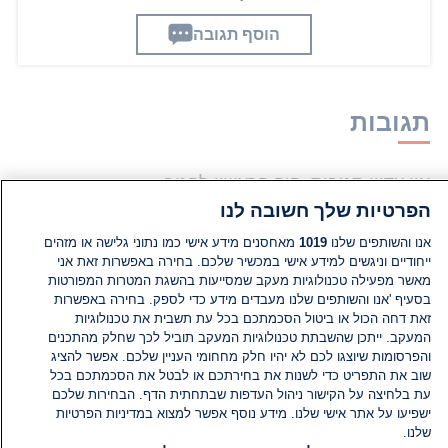
הוסף תגובה
תגובות
אין עדיין תגובות. היה הראשון להגיב
הפרטיות שלך חשובה לנו
הוסף תגובה
אנו והשותפים שלנו
1019
מאחסנים מידע אישי כמו נתוני גלישה או מזהים
ייחודיים וניגשים למידע אישי במכשיר שלכם. בחירה באפשרות זאת אני
מאשר מפעילה טכנולוגיות מעקב שמסייעות בהשגת המטרות המפורטות
בסעיף 'אנו והשותפים שלנו מעבדים מידע כדי לספק. בחירה באפשרות
זאת דחה הכול או ביטול הסכמתכם בכל עת תשבית את טכנולוגיות
המעקב. ייתכן שהשבתת טכנולוגיות המעקב תוביל לכך שחלק מהתכנים
והפרסומות שיוצגו לכם לא יהיו חלק מחחומי העניין שלכם. אפשר להציג
שוב את התפריט כדי לשנות את בחירתכם או לבטל את הסכמתכם בכל
עת בלחיצה על הקישור ניהול העדפות שבתחתית הדף. הבחירות שלכם
ישפיעו על אתר אישי שלנו. מידע נוסף אפשר למצוא במדיניות הפרטיות
שלנו.