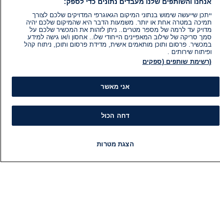
אנחנו והשותפים שלנו מעבדים נתונים כדי לספק:
ייתכן שייעשה שימוש בנתוני המיקום הגאוגרפי המדויקים שלכם לצורך
תמיכה במטרה אחת או יותר. משמעות הדבר היא שהמיקום שלכם יהיה
מדויק עד לרמה של מספר מטרים.. ניתן לזהות את המכשיר שלכם על
סמך סריקה של שילוב המאפיינים הייחודי שלו.. אחסון ו/או גישה למידע
במכשיר. פרסום ותוכן מותאמים אישית, מדידת פרסום ותוכן, ניתוח קהל
ופיתוח שירותים .
(רשימת שותפים (ספקים
אני מאשר
דחה הכול
הצגת מטרות
מידע
קט
חדשות
פיד חדשות
LIVE
רדיו
תוכניות
הוועד המנהל של i24NEWS
חד
הטאלנטים של i24NEWS
חד
תוכניות הטלוויזיה של i24NEWS
הע
רדיו בשידור חי
בחיר
דרושים
דעו
צור קשר
או
מפת אתר
תחז