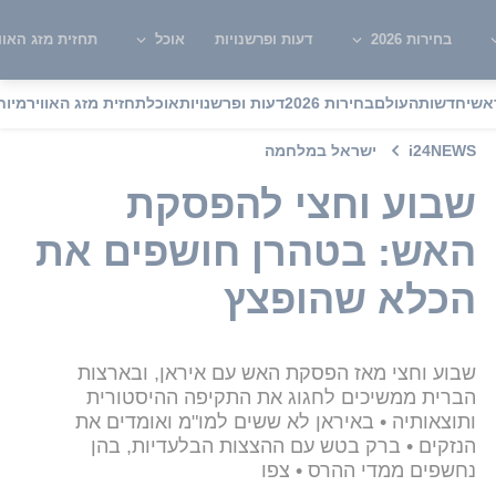
בחירות 2026
דעות ופרשנויות
אוכל
תחזית מזג האוו
אשי
חדשות
העולם
בחירות 2026
דעות ופרשנויות
אוכל
תחזית מזג האוויר
מיוח
i24NEWS
ישראל במלחמה
שבוע וחצי להפסקת
האש: בטהרן חושפים את
הכלא שהופצץ
שבוע וחצי מאז הפסקת האש עם איראן, ובארצות
הברית ממשיכים לחגוג את התקיפה ההיסטורית
ותוצאותיה • באיראן לא ששים למו"מ ואומדים את
הנזקים • ברק בטש עם ההצצות הבלעדיות, בהן
נחשפים ממדי ההרס • צפו