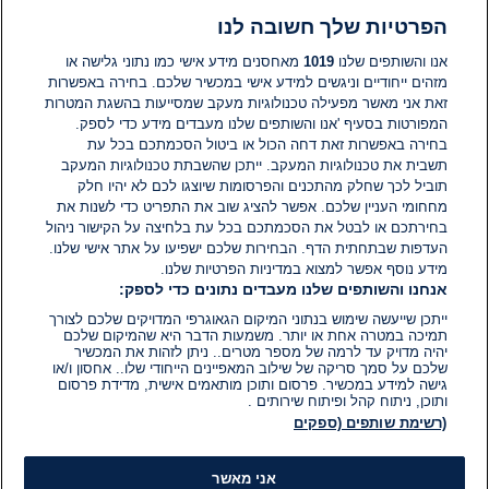
הפרטיות שלך חשובה לנו
תגובות
אנו והשותפים שלנו
1019
מאחסנים מידע אישי כמו נתוני גלישה או
מזהים ייחודיים וניגשים למידע אישי במכשיר שלכם. בחירה באפשרות
זאת אני מאשר מפעילה טכנולוגיות מעקב שמסייעות בהשגת המטרות
אין עדיין תגובות. היה הראשון להגיב
המפורטות בסעיף 'אנו והשותפים שלנו מעבדים מידע כדי לספק.
בחירה באפשרות זאת דחה הכול או ביטול הסכמתכם בכל עת
הוסף תגובה
תשבית את טכנולוגיות המעקב. ייתכן שהשבתת טכנולוגיות המעקב
תוביל לכך שחלק מהתכנים והפרסומות שיוצגו לכם לא יהיו חלק
מחחומי העניין שלכם. אפשר להציג שוב את התפריט כדי לשנות את
בחירתכם או לבטל את הסכמתכם בכל עת בלחיצה על הקישור ניהול
העדפות שבתחתית הדף. הבחירות שלכם ישפיעו על אתר אישי שלנו.
מידע נוסף אפשר למצוא במדיניות הפרטיות שלנו.
אנחנו והשותפים שלנו מעבדים נתונים כדי לספק:
ייתכן שייעשה שימוש בנתוני המיקום הגאוגרפי המדויקים שלכם לצורך
תמיכה במטרה אחת או יותר. משמעות הדבר היא שהמיקום שלכם
יהיה מדויק עד לרמה של מספר מטרים.. ניתן לזהות את המכשיר
שלכם על סמך סריקה של שילוב המאפיינים הייחודי שלו.. אחסון ו/או
גישה למידע במכשיר. פרסום ותוכן מותאמים אישית, מדידת פרסום
ותוכן, ניתוח קהל ופיתוח שירותים .
(רשימת שותפים (ספקים
אני מאשר