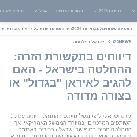
בחירות 2026
דעות ופרשנויות
אוכל
תחזית מזג האו
ראשי
חדשות
העולם
בחירות 2026
דעות ופרשנויות
אוכל
תחזית מזג האוויר
מ
i24NEWS
ישראל במלחמה
דיווחים בתקשורת הזרה:
ההחלטה בישראל - האם
להגיב לאיראן "בגדול" או
בצורה מדודה
גורם ישראלי ל"פייננשל טיימס": התנהלו דיונים עם כל
השותפים המרכזיים, במיוחד הממשל האמריקאי, אך
ההחלטה תהיה בסוף של ישראל • בכירים בארה"ב,
וביניהם הנשיא ביידן, חוששים שנתניהו מנסה לגרור את