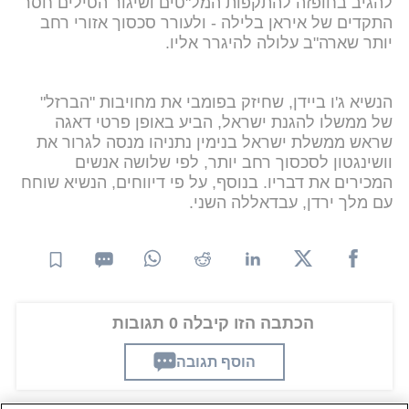
להגיב בחופזה להתקפות המל"טים ושיגור הטילים חסר
התקדים של איראן בלילה - ולעורר סכסוך אזורי רחב
יותר שארה"ב עלולה להיגרר אליו.
הנשיא ג'ו ביידן, שחיזק בפומבי את מחויבות "הברזל"
של ממשלו להגנת ישראל, הביע באופן פרטי דאגה
שראש ממשלת ישראל בנימין נתניהו מנסה לגרור את
וושינגטון לסכסוך רחב יותר, לפי שלושה אנשים
המכירים את דבריו. בנוסף, על פי דיווחים, הנשיא שוחח
עם מלך ירדן, עבדאללה השני.
הכתבה הזו קיבלה 0 תגובות
הוסף תגובה