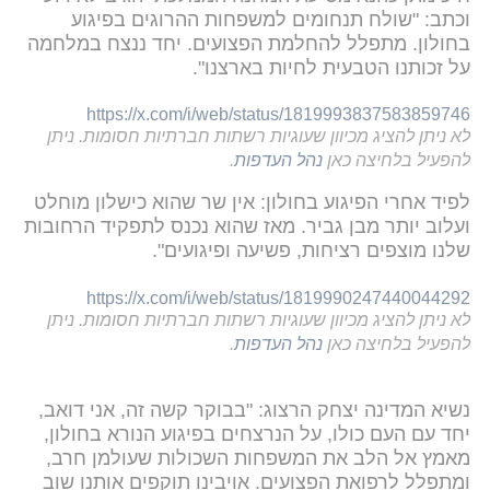
וכתב: "‏שולח תנחומים למשפחות ההרוגים בפיגוע
בחולון. מתפלל להחלמת הפצועים. יחד ננצח במלחמה
על זכותנו הטבעית לחיות בארצנו".
https://x.com/i/web/status/1819993837583859746
לא ניתן להציג מכיוון שעוגיות רשתות חברתיות חסומות. ניתן
להפעיל בלחיצה כאן
נהל העדפות
.
לפיד אחרי הפיגוע בחולון: אין שר שהוא כישלון מוחלט
ועלוב יותר מבן גביר. מאז שהוא נכנס לתפקיד הרחובות
שלנו מוצפים רציחות, פשיעה ופיגועים".
https://x.com/i/web/status/1819990247440044292
לא ניתן להציג מכיוון שעוגיות רשתות חברתיות חסומות. ניתן
להפעיל בלחיצה כאן
נהל העדפות
.
נשיא המדינה יצחק הרצוג: "בבוקר קשה זה, אני דואב,
יחד עם העם כולו, על הנרצחים בפיגוע הנורא בחולון,
מאמץ אל הלב את המשפחות השכולות שעולמן חרב,
ומתפלל לרפואת הפצועים. אויבינו תוקפים אותנו שוב