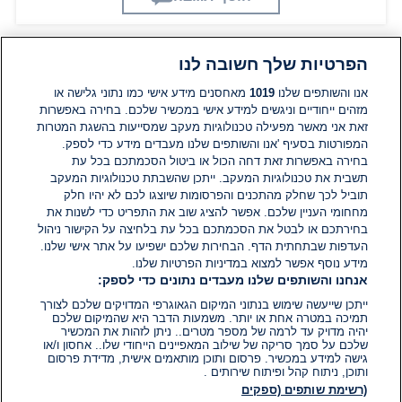
הפרטיות שלך חשובה לנו
תגובות
אנו והשותפים שלנו
1019
מאחסנים מידע אישי כמו נתוני גלישה או
מזהים ייחודיים וניגשים למידע אישי במכשיר שלכם. בחירה באפשרות
זאת אני מאשר מפעילה טכנולוגיות מעקב שמסייעות בהשגת המטרות
אין עדיין תגובות. היה הראשון להגיב
המפורטות בסעיף 'אנו והשותפים שלנו מעבדים מידע כדי לספק.
בחירה באפשרות זאת דחה הכול או ביטול הסכמתכם בכל עת
הוסף תגובה
תשבית את טכנולוגיות המעקב. ייתכן שהשבתת טכנולוגיות המעקב
תוביל לכך שחלק מהתכנים והפרסומות שיוצגו לכם לא יהיו חלק
מחחומי העניין שלכם. אפשר להציג שוב את התפריט כדי לשנות את
בחירתכם או לבטל את הסכמתכם בכל עת בלחיצה על הקישור ניהול
העדפות שבתחתית הדף. הבחירות שלכם ישפיעו על אתר אישי שלנו.
מידע נוסף אפשר למצוא במדיניות הפרטיות שלנו.
אנחנו והשותפים שלנו מעבדים נתונים כדי לספק:
ייתכן שייעשה שימוש בנתוני המיקום הגאוגרפי המדויקים שלכם לצורך
תמיכה במטרה אחת או יותר. משמעות הדבר היא שהמיקום שלכם
יהיה מדויק עד לרמה של מספר מטרים.. ניתן לזהות את המכשיר
שלכם על סמך סריקה של שילוב המאפיינים הייחודי שלו.. אחסון ו/או
גישה למידע במכשיר. פרסום ותוכן מותאמים אישית, מדידת פרסום
ותוכן, ניתוח קהל ופיתוח שירותים .
(רשימת שותפים (ספקים