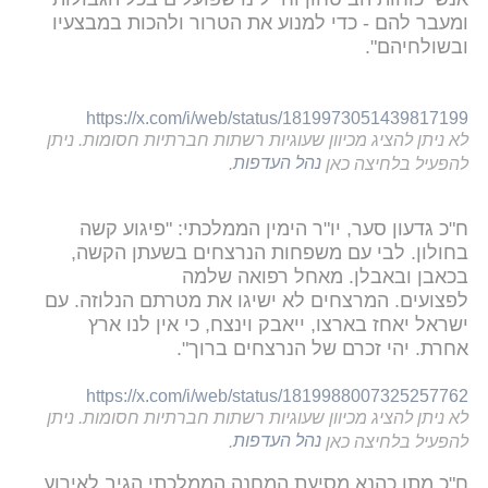
ומעבר להם - כדי למנוע את הטרור ולהכות במבצעיו
ובשולחיהם".
https://x.com/i/web/status/1819973051439817199
לא ניתן להציג מכיוון שעוגיות רשתות חברתיות חסומות. ניתן
להפעיל בלחיצה כאן
נהל העדפות
.
‏ח"כ גדעון סער, יו"ר הימין הממלכתי: "פיגוע קשה
בחולון. לבי עם משפחות הנרצחים בשעתן הקשה,
בכאבן ובאבלן. מאחל רפואה שלמה
לפצועים. המרצחים לא ישיגו את מטרתם הנלוזה. עם
ישראל יאחז בארצו, ייאבק וינצח, כי אין לנו ארץ
אחרת. יהי זכרם של הנרצחים ברוך".
https://x.com/i/web/status/1819988007325257762
לא ניתן להציג מכיוון שעוגיות רשתות חברתיות חסומות. ניתן
להפעיל בלחיצה כאן
נהל העדפות
.
ח"כ מתן כהנא מסיעת המחנה הממלכתי הגיב לאירוע