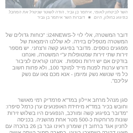
השר לביטחון לאומי, איתמר בן גביר, הודה לשוטר שניטרל את המחבל
בפיגוע בחולון, היום
דוברות השר איתמר בן גביר
דובר המשטרה, אלי לוי ל-i24NEWS: "כוחות גדולים של
המשטרה מטפלים בזירה. לא שללנו הימצאות של
מפגעים נוספים. מדובר בפיגוע קשה ורצחני. יש מספר
זירות שתי זירות שמטופלות ע"י המשטרה, ואנחנו
בודקים אם יש זירות נוספות. אנחנו קוראים לציבור
דורש ערנות לפנות מייד למוקד 100, ולא פחות חשוב
כל מי שנושא נשק ומיומן - אנא מכם צאו עם נשק
עליכם".
סגן מנהל מרחב איילון במד"א פרמדיק רמי מאושר
וחובש בכיר במד"א מיחידת האופנועים ערן כרמל סיפרו:
"מדובר בפיגוע קשה ומורכב, הנפגעים היו בשלוש זירות
שונות מרוחקות כ-500 מטר אחת מהשניה. בכניסה
לחניון אגד ברחוב דן שומרון ראינו גבר בן 26 בהכרה עם
פצעי דקירה כשמצבו בינוני. בפארק סמוך הייתה אישה