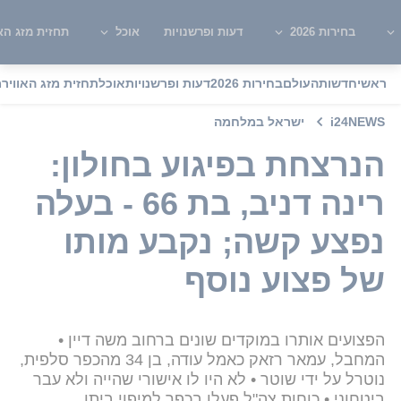
בחירות 2026
דעות ופרשנויות
אוכל
תחזית מזג האו
ראשי
חדשות
העולם
בחירות 2026
דעות ופרשנויות
אוכל
תחזית מזג האוויר
מ
i24NEWS
ישראל במלחמה
הנרצחת בפיגוע בחולון:
רינה דניב, בת 66 - בעלה
נפצע קשה; נקבע מותו
של פצוע נוסף
הפצועים אותרו במוקדים שונים ברחוב משה דיין •
המחבל, עמאר רזאק כאמל עודה, בן 34 מהכפר סלפית,
נוטרל על ידי שוטר • לא היו לו אישורי שהייה ולא עבר
ביטחוני • כוחות צה"ל פעלו בכפר למיפוי ביתו