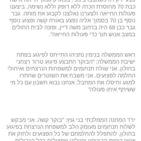
כבת 70 מחוסרת הכרה ללא דופק וללא נשימה, ביצענו
פעולות החייאה ולצערנו נאלצנו לקבוע את מותה. גבר
נוסף בן 70 בסמוך אליה נפצע באורח קשה ופצוע נוסף
גבר כבן 68 היה ברחוב משה דיין, ופונה לבית החולים
במצב אנוש תוך כדי פעולות החייאה".
ראש הממשלה בנימין נתניהו התייחס לפיגוע בפתח
ישיבת הממשלה: "הבוקר התבצע פיגוע טרור רצחני
בחולון. אני שולח תנחומים למשפחות הנרצחים ואיחולי
החלמה לפצועים. אני משבח את השוטרים שחתרו
למגע וחיסלו את המחבל; אנחנו נבוא חשבון עם כל מי
ששיתף איתו פעולה"
יו"ר המחנה הממלכתי בני גנץ: "בוקר קשה. אני מבקש
לשלוח תנחומים מעומק הלב למשפחת הנרצחת בפיגוע
בחולון, להתפלל להחלמתם של כל הפצועים ולחזק את
אנשי כוחות הביטחון וחיילינו שפועלים בכל הגבולות