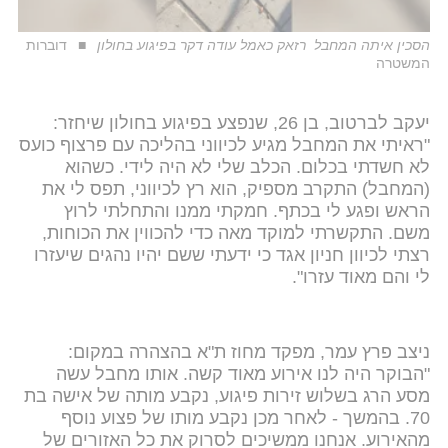
הסכין איתה המחבל רזאק כאמל עודה דקר בפיגוע בחולון
דוברות
המשטרה
יעקב לברטוב, בן 26, שנפצע בפיגוע בחולון שיחזר:
"ראיתי את המחבל מגיע לכיווני בהליכה עם פרצוף כועס
לא חשדתי בכלום. הכלב שלי לא היה לידי. כשהוא
(המחבל) התקרב מספיק, הוא רץ לכיווני, תפס לי את
הראש ופגע לי בכתף. חמקתי ממנו והתחלתי לרוץ
משם. התקשרתי למוקד מאה כדי להכווין את הכוחות,
רצתי לכיוון חניון אגד כי ידעתי ששם יהיו נהגים שיעזרו
לי והם מאוד עזרו".
ניצב פרץ עמר, מפקד מחוז ת"א בהצהרה במקום:
"הבוקר היה לנו אירוע מאוד קשה. אותו מחבל עשה
מסע הרג בשלוש זירות פיגוע, נקבע מותה של אישה בת
70. בהמשך - לאחר מכן נקבע מותו של פצוע נוסף
מהאירוע. אנחנו ממשיכים לסרוק את כל האזורים של