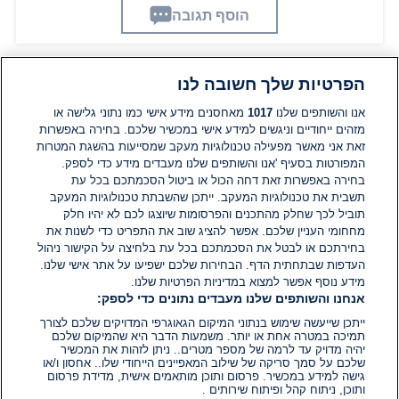
הוסף תגובה
הפרטיות שלך חשובה לנו
תגובות
אנו והשותפים שלנו
1017
מאחסנים מידע אישי כמו נתוני גלישה או
מזהים ייחודיים וניגשים למידע אישי במכשיר שלכם. בחירה באפשרות
אין עדיין תגובות. היה הראשון להגיב
זאת אני מאשר מפעילה טכנולוגיות מעקב שמסייעות בהשגת המטרות
המפורטות בסעיף 'אנו והשותפים שלנו מעבדים מידע כדי לספק.
בחירה באפשרות זאת דחה הכול או ביטול הסכמתכם בכל עת
הוסף תגובה
תשבית את טכנולוגיות המעקב. ייתכן שהשבתת טכנולוגיות המעקב
תוביל לכך שחלק מהתכנים והפרסומות שיוצגו לכם לא יהיו חלק
מחחומי העניין שלכם. אפשר להציג שוב את התפריט כדי לשנות את
בחירתכם או לבטל את הסכמתכם בכל עת בלחיצה על הקישור ניהול
העדפות שבתחתית הדף. הבחירות שלכם ישפיעו על אתר אישי שלנו.
מידע נוסף אפשר למצוא במדיניות הפרטיות שלנו.
אנחנו והשותפים שלנו מעבדים נתונים כדי לספק:
ייתכן שייעשה שימוש בנתוני המיקום הגאוגרפי המדויקים שלכם לצורך
תמיכה במטרה אחת או יותר. משמעות הדבר היא שהמיקום שלכם
יהיה מדויק עד לרמה של מספר מטרים.. ניתן לזהות את המכשיר
שלכם על סמך סריקה של שילוב המאפיינים הייחודי שלו.. אחסון ו/או
גישה למידע במכשיר. פרסום ותוכן מותאמים אישית, מדידת פרסום
ותוכן, ניתוח קהל ופיתוח שירותים .