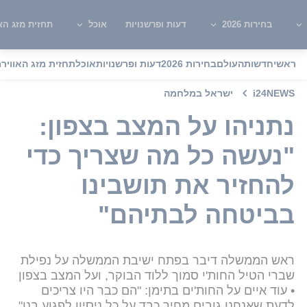
בחירות 2026
דעות ופרשנויות
אוכל
תחזית מזג האו
ראשי
חדשות
העולם
בחירות 2026
דעות ופרשנויות
אוכל
תחזית מזג האוויר
מ
i24NEWS
ישראל במלחמה
נתניהו על המצב בצפון:
"נעשה כל מה שצריך כדי
להחזיר את תושבינו
בביטחה לבתיהם"
ראש הממשלה דיבר בפתח ישיבת הממשלה על נפילת
שברי הטיל החות'י סמוך ללוד הבוקר, ועל המצב בצפון
• עוד איים על החות'ים בתימן: "הם כבר היו צריכים
לדעת שאנחנו גובים מחיר כבד על כל ניסיון לפגוע בנו"