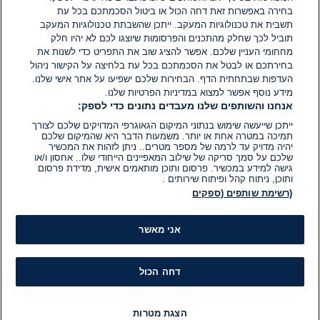
בחירה באפשרות זאת דחה הכול או ביטול הסכמתכם בכל עת
הוסף תגובה
תשבית את טכנולוגיות המעקב. ייתכן שהשבתת טכנולוגיות המעקב
תוביל לכך שחלק מהתכנים והפרסומות שיוצגו לכם לא יהיו חלק
מחחומי העניין שלכם. אפשר להציג שוב את התפריט כדי לשנות את
בחירתכם או לבטל את הסכמתכם בכל עת בלחיצה על הקישור ניהול
העדפות שבתחתית הדף. הבחירות שלכם ישפיעו על אתר אישי שלנו.
מידע נוסף אפשר למצוא במדיניות הפרטיות שלנו.
אנחנו והשותפים שלנו מעבדים נתונים כדי לספק:
ייתכן שייעשה שימוש בנתוני המיקום הגאוגרפי המדויקים שלכם לצורך
תמיכה במטרה אחת או יותר. משמעות הדבר היא שהמיקום שלכם
יהיה מדויק עד לרמה של מספר מטרים.. ניתן לזהות את המכשיר
שלכם על סמך סריקה של שילוב המאפיינים הייחודי שלו.. אחסון ו/או
גישה למידע במכשיר. פרסום ותוכן מותאמים אישית, מדידת פרסום
ותוכן, ניתוח קהל ופיתוח שירותים .
(רשימת שותפים (ספקים
אני מאשר
דחה הכול
הצגת מטרות