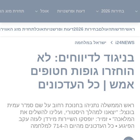
בחירות 2026
דעות ופרשנויות
אוכל
תחזית מזג האו
ראשי
חדשות
העולם
בחירות 2026
דעות ופרשנויות
אוכל
תחזית מזג האוויר
מ
i24NEWS
ישראל במלחמה
בניגוד לדיווחים: לא
הוחזרו גופות חטופים
אמש | כל העדכונים
ראש הממשלה נתניהו בחנוכת רחוב על שם סמ"ר עמית
בונצל: "יצאנו למהלך היסטורי, ועלינו להשלים את
המלאכה" • זמיר: יופסקו השיירות מירדן לעזה עקב
הפיגוע • כל העדכונים מהיום ה-714 למלחמה