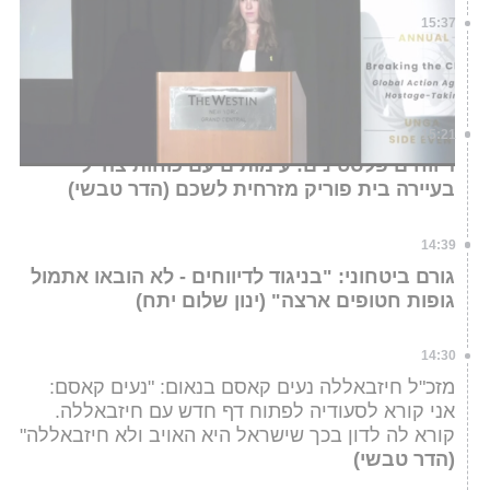
15:37
שם המבצע של חמאס נגד מרכבות גדעון ב' וכיבוש
העיר עזה: "מטה משה"
(ברוך ידיד)
15:21
דיווחים פלסטינים: עימותים עם כוחות צה"ל
בעיירה בית פוריק מזרחית לשכם (הדר טבשי)
14:39
גורם ביטחוני: "בניגוד לדיווחים - לא הובאו אתמול
גופות חטופים ארצה" (ינון שלום יתח)
14:30
מזכ"ל חיזבאללה נעים קאסם בנאום: "נעים קאסם:
אני קורא לסעודיה לפתוח דף חדש עם חיזבאללה.
קורא לה לדון בכך שישראל היא האויב ולא חיזבאללה"
(הדר טבשי)