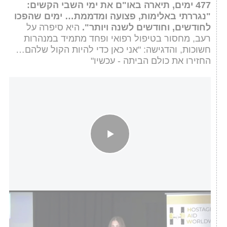
477 ימים, תיארה באו"ם את ימי השבי הקשים:
"נגררתי באלימות, פצועה ומדממת… ימים שהפכו
לחודשים, וחודשים לשנה ויותר".
היא סיפרה על
רעב, מחסור בטיפול רפואי ופחד מתמיד במנהרות
חשוכות, והדגישה: "אני כאן כדי להיות הקול שלהם…
החזירו את כולם הביתה - עכשיו"
הנאום הקשה של נעמה לוי: "רצתי מבית לבית תחת אש, בתנאי
מחייה מחרידים, היו ימים ללא גישה לשירותים"
מטה משפחות
החטופים