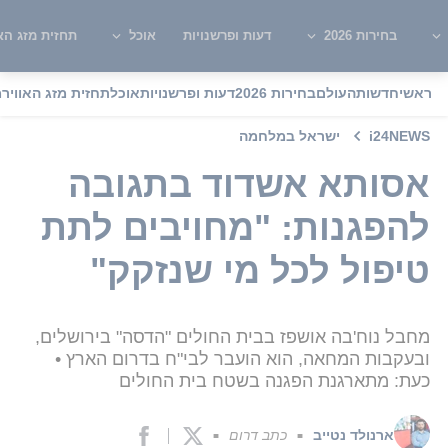
בחירות 2026
דעות ופרשנויות
אוכל
תחזית מזג האו
ראשי
חדשות
העולם
בחירות 2026
דעות ופרשנויות
אוכל
תחזית מזג האוויר
מ
i24NEWS
ישראל במלחמה
אסותא אשדוד בתגובה
להפגנות: "מחויבים לתת
טיפול לכל מי שנזקק"
מחבל נוח'בה אושפז בבית החולים "הדסה" בירושלים,
ובעקבות המחאה, הוא הועבר לבי"ח בדרום הארץ •
כעת: מתארגנת הפגנה בשטח בית החולים
ארנולד נטייב
כתב דרום
■
■