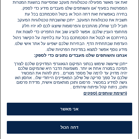
זאת אני מאשר מפעילה טכנולוגיות מעקב שמסייעות בהשגת המטרות
אין עדיין תגובות. היה הראשון להגיב
המפורטות בסעיף 'אנו והשותפים שלנו מעבדים מידע כדי לספק.
בחירה באפשרות זאת דחה הכול או ביטול הסכמתכם בכל עת
הוסף תגובה
תשבית את טכנולוגיות המעקב. ייתכן שהשבתת טכנולוגיות המעקב
תוביל לכך שחלק מהתכנים והפרסומות שיוצגו לכם לא יהיו חלק
מחחומי העניין שלכם. אפשר להציג שוב את התפריט כדי לשנות את
בחירתכם או לבטל את הסכמתכם בכל עת בלחיצה על הקישור ניהול
העדפות שבתחתית הדף. הבחירות שלכם ישפיעו על אתר אישי שלנו.
מידע נוסף אפשר למצוא במדיניות הפרטיות שלנו.
אנחנו והשותפים שלנו מעבדים נתונים כדי לספק:
ייתכן שייעשה שימוש בנתוני המיקום הגאוגרפי המדויקים שלכם לצורך
תמיכה במטרה אחת או יותר. משמעות הדבר היא שהמיקום שלכם
יהיה מדויק עד לרמה של מספר מטרים.. ניתן לזהות את המכשיר
שלכם על סמך סריקה של שילוב המאפיינים הייחודי שלו.. אחסון ו/או
גישה למידע במכשיר. פרסום ותוכן מותאמים אישית, מדידת פרסום
ותוכן, ניתוח קהל ופיתוח שירותים .
(רשימת שותפים (ספקים
אני מאשר
דחה הכול