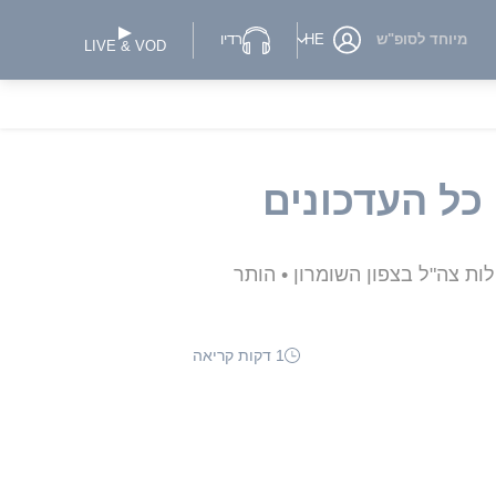
מיוחד לסופ"ש
HE
רדיו
LIVE & VOD
כל העדכונים
 ייוותר מחוץ לעסקה" • 25 מחבלים נעצרו בפעילות צה"ל בצפון השומרון • הותר
1 דקות קריאה