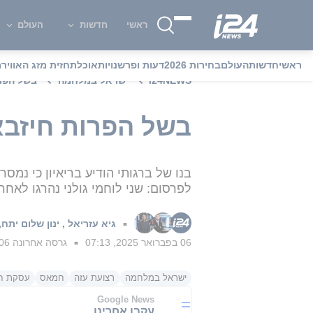
ראשי
חדשות
העולם
ראשי
חדשות
העולם
בחירות 2026
דעות ופרשנויות
אוכל
תחזית מזג האוויר
מ
i24NEWS
ישראל במלחמה
בשל הפרו
בשל הפרות חיזבא
לפרסום: שני לוחמי גולני נהרגו לאח
גיא עזריאל
,
ינון שלום יתח
,
■
06 בפברואר 2025, 07:13
גרסה אחרונה
06 בפברואר 2025, :54
■
ישראל במלחמה
רצועת עזה
חמאס
עסקת חט
Google News
עקבו אחרינו