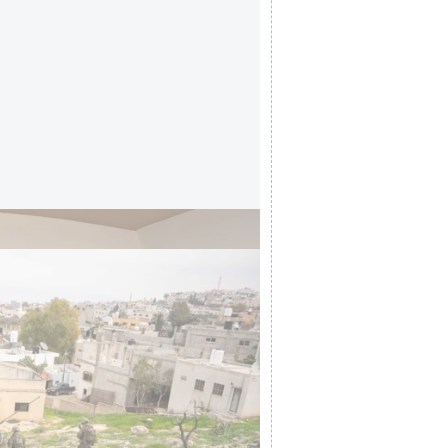
פעילות כוחות חטיבת ביסל"ח
דובר צה"ל