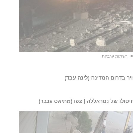
רשתות ערביות
יר בדרום המדינה (לינה עבד)
יסולו של נסראללה | צפו (מתיאס ענבר)