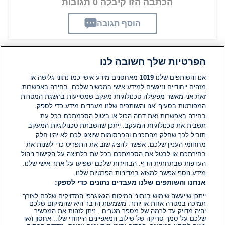
הכתבה הזו קיבלה 0 תגובות
הוסף תגובה
הפרטיות שלך חשובה לנו
תגובות
אנו והשותפים שלנו
1019
מאחסנים מידע אישי כמו נתוני גלישה או
מזהים ייחודיים וניגשים למידע אישי במכשיר שלכם. בחירה באפשרות
זאת אני מאשר מפעילה טכנולוגיות מעקב שמסייעות בהשגת המטרות
אין עדיין תגובות. היה הראשון להגיב
המפורטות בסעיף 'אנו והשותפים שלנו מעבדים מידע כדי לספק.
בחירה באפשרות זאת דחה הכול או ביטול הסכמתכם בכל עת
הוסף תגובה
תשבית את טכנולוגיות המעקב. ייתכן שהשבתת טכנולוגיות המעקב
תוביל לכך שחלק מהתכנים והפרסומות שיוצגו לכם לא יהיו חלק
מחחומי העניין שלכם. אפשר להציג שוב את התפריט כדי לשנות את
בחירתכם או לבטל את הסכמתכם בכל עת בלחיצה על הקישור ניהול
העדפות שבתחתית הדף. הבחירות שלכם ישפיעו על אתר אישי שלנו.
מידע נוסף אפשר למצוא במדיניות הפרטיות שלנו.
אנחנו והשותפים שלנו מעבדים נתונים כדי לספק:
ייתכן שייעשה שימוש בנתוני המיקום הגאוגרפי המדויקים שלכם לצורך
תמיכה במטרה אחת או יותר. משמעות הדבר היא שהמיקום שלכם
יהיה מדויק עד לרמה של מספר מטרים.. ניתן לזהות את המכשיר
שלכם על סמך סריקה של שילוב המאפיינים הייחודי שלו.. אחסון ו/או