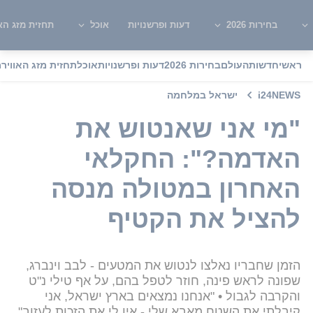
בחירות 2026
דעות ופרשנויות
אוכל
תחזית מזג האו
ראשי
חדשות
העולם
בחירות 2026
דעות ופרשנויות
אוכל
תחזית מזג האוויר
מ
i24NEWS
ישראל במלחמה
"מי אני שאנטוש את
האדמה?": החקלאי
האחרון במטולה מנסה
להציל את הקטיף
הזמן שחבריו נאלצו לנטוש את המטעים - לבב וינברג,
שפונה לראש פינה, חוזר לטפל בהם, על אף טילי נ"ט
והקרבה לגבול • "אנחנו נמצאים בארץ ישראל, אני
קיבלתי את השטח מאבא שלי - אין לי את הזכות לעזוב"