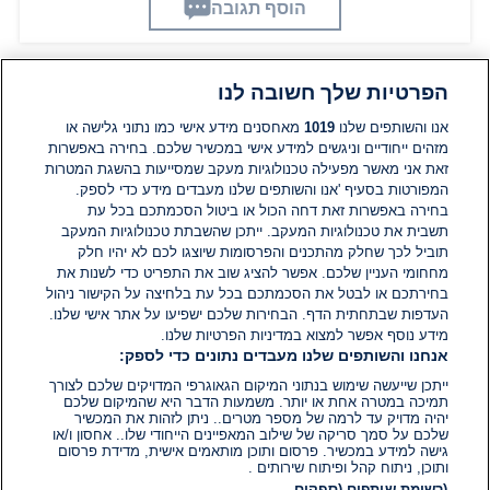
הוסף תגובה
הפרטיות שלך חשובה לנו
תגובות
אנו והשותפים שלנו
1019
מאחסנים מידע אישי כמו נתוני גלישה או
מזהים ייחודיים וניגשים למידע אישי במכשיר שלכם. בחירה באפשרות
אין עדיין תגובות. היה הראשון להגיב
זאת אני מאשר מפעילה טכנולוגיות מעקב שמסייעות בהשגת המטרות
המפורטות בסעיף 'אנו והשותפים שלנו מעבדים מידע כדי לספק.
בחירה באפשרות זאת דחה הכול או ביטול הסכמתכם בכל עת
הוסף תגובה
תשבית את טכנולוגיות המעקב. ייתכן שהשבתת טכנולוגיות המעקב
תוביל לכך שחלק מהתכנים והפרסומות שיוצגו לכם לא יהיו חלק
מחחומי העניין שלכם. אפשר להציג שוב את התפריט כדי לשנות את
בחירתכם או לבטל את הסכמתכם בכל עת בלחיצה על הקישור ניהול
העדפות שבתחתית הדף. הבחירות שלכם ישפיעו על אתר אישי שלנו.
מידע נוסף אפשר למצוא במדיניות הפרטיות שלנו.
אנחנו והשותפים שלנו מעבדים נתונים כדי לספק:
ייתכן שייעשה שימוש בנתוני המיקום הגאוגרפי המדויקים שלכם לצורך
תמיכה במטרה אחת או יותר. משמעות הדבר היא שהמיקום שלכם
יהיה מדויק עד לרמה של מספר מטרים.. ניתן לזהות את המכשיר
שלכם על סמך סריקה של שילוב המאפיינים הייחודי שלו.. אחסון ו/או
גישה למידע במכשיר. פרסום ותוכן מותאמים אישית, מדידת פרסום
ותוכן, ניתוח קהל ופיתוח שירותים .
(רשימת שותפים (ספקים