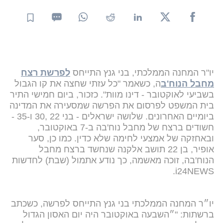
יו"ר המחנה הממלכתי, בני גנץ התייחס
לפרשת רצח
מחבל הנוח'ב
ה, כשאמר "כל עזתי שחצה את קו הגבול
בשביעי לאוקטובר - דינו מוות". כזכור, ביום חמישי התיר
בית המשפט לפרסום את הפרשה שמסעירה את המדינה
ביומיים האחרונים. שלושה ישראלים - בני 22 ,30 ו-35 -
חשודים ברצח של מחבל נוח'בה ב-7 באוקטובר,
ובאחזקה של אמצעי לחימה שלא כדין. כמו כן, סער
אופיר, בן 22 תושב אלקנה שנחשד ברצח מחבל
הנוח'בה, זוכה מאשמה, כך נודע אתמול (שבת) לחדשות
i24NEWS.
יו״ר המחנה הממלכתי בני גנץ התייחס לפרשה, כשכתב
ברשתות: "״השבעה באוקטובר היה יום האסון הגדול