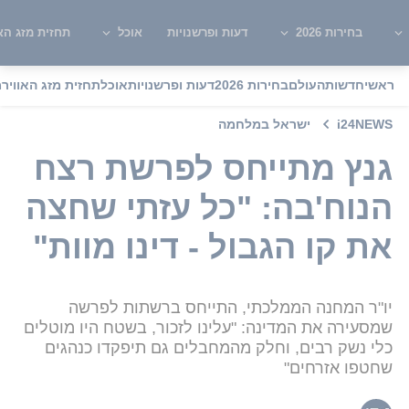
בחירות 2026
דעות ופרשנויות
אוכל
תחזית מזג האו
ראשי
חדשות
העולם
בחירות 2026
דעות ופרשנויות
אוכל
תחזית מזג האוויר
מ
i24NEWS
ישראל במלחמה
גנץ מתייחס לפרשת רצח
הנוח'בה: "כל עזתי שחצה
את קו הגבול - דינו מוות"
יו"ר המחנה הממלכתי, התייחס ברשתות לפרשה
שמסעירה את המדינה: "עלינו לזכור, בשטח היו מוטלים
כלי נשק רבים, וחלק מהמחבלים גם תיפקדו כנהגים
שחטפו אזרחים"