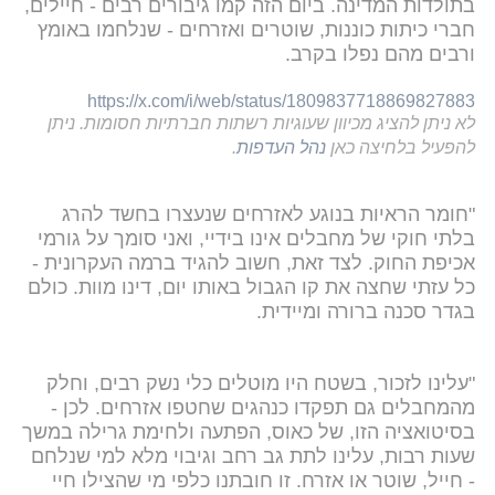
בתולדות המדינה. ביום הזה קמו גיבורים רבים - חיילים,
חברי כיתות כוננות, שוטרים ואזרחים - שנלחמו באומץ
ורבים מהם נפלו בקרב.
https://x.com/i/web/status/1809837718869827883
לא ניתן להציג מכיוון שעוגיות רשתות חברתיות חסומות. ניתן
להפעיל בלחיצה כאן
נהל העדפות
.
‏"חומר הראיות בנוגע לאזרחים שנעצרו בחשד להרג
בלתי חוקי של מחבלים אינו בידיי, ואני סומך על גורמי
אכיפת החוק. לצד זאת, חשוב להגיד ברמה העקרונית -
כל עזתי שחצה את קו הגבול באותו יום, דינו מוות. כולם
בגדר סכנה ברורה ומיידית.
‏"עלינו לזכור, בשטח היו מוטלים כלי נשק רבים, וחלק
מהמחבלים גם תפקדו כנהגים שחטפו אזרחים. ‏לכן -
בסיטואציה הזו, של כאוס, הפתעה ולחימת גרילה במשך
שעות רבות, עלינו לתת גב רחב וגיבוי מלא למי שנלחם
- חייל, שוטר או אזרח. ‏זו חובתנו כלפי מי שהצילו חיי