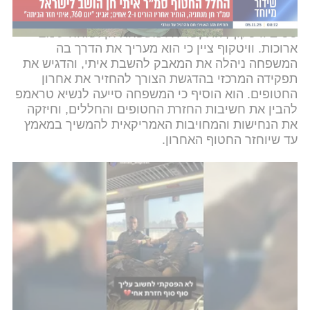
גם השליח המיוחד של הנשיא טראמפ למזרח התיכון,
סטיב וויטקוף, התקשר אל משפחת חן ושוחח עימם
ארוכות. וויטקוף ציין כי הוא מעריך את הדרך בה
המשפחה ניהלה את המאבק להשבת איתי, והדגיש את
תפקידה המרכזי בהדגשת הצורך להחזיר את אחרון
החטופים. הוא הוסיף כי המשפחה סייעה לנשיא טראמפ
להבין את חשיבות החזרת החטופים והחללים, וחיזקה
את הנחישות והמחויבות האמריקאית להמשיך במאמץ
עד שיוחזר החטוף האחרון.