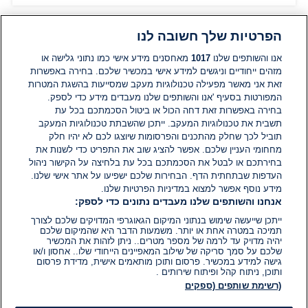
הפרטיות שלך חשובה לנו
תגובות
אנו והשותפים שלנו
1017
מאחסנים מידע אישי כמו נתוני גלישה או
מזהים ייחודיים וניגשים למידע אישי במכשיר שלכם. בחירה באפשרות
זאת אני מאשר מפעילה טכנולוגיות מעקב שמסייעות בהשגת המטרות
אין עדיין תגובות. היה הראשון להגיב
המפורטות בסעיף 'אנו והשותפים שלנו מעבדים מידע כדי לספק.
בחירה באפשרות זאת דחה הכול או ביטול הסכמתכם בכל עת
הוסף תגובה
תשבית את טכנולוגיות המעקב. ייתכן שהשבתת טכנולוגיות המעקב
תוביל לכך שחלק מהתכנים והפרסומות שיוצגו לכם לא יהיו חלק
מחחומי העניין שלכם. אפשר להציג שוב את התפריט כדי לשנות את
בחירתכם או לבטל את הסכמתכם בכל עת בלחיצה על הקישור ניהול
העדפות שבתחתית הדף. הבחירות שלכם ישפיעו על אתר אישי שלנו.
מידע נוסף אפשר למצוא במדיניות הפרטיות שלנו.
אנחנו והשותפים שלנו מעבדים נתונים כדי לספק:
ייתכן שייעשה שימוש בנתוני המיקום הגאוגרפי המדויקים שלכם לצורך
תמיכה במטרה אחת או יותר. משמעות הדבר היא שהמיקום שלכם
יהיה מדויק עד לרמה של מספר מטרים.. ניתן לזהות את המכשיר
שלכם על סמך סריקה של שילוב המאפיינים הייחודי שלו.. אחסון ו/או
גישה למידע במכשיר. פרסום ותוכן מותאמים אישית, מדידת פרסום
ותוכן, ניתוח קהל ופיתוח שירותים .
(רשימת שותפים (ספקים