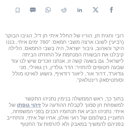
רובי וחגית חן, הוריו של החלל איתי חן ז"ל, הגיבו הבוקר
(רביעי) לשובו ארצה משבי חמאס: "760 ימים איתי, בננו
היקר והאהוב, גיבור ישראל, היה בשבי החמאס. הלילה
קיבלנו את הבשורה המנחמת על החזרתו הביתה
לישראל. גם בשעה קשה זו, אנחנו זוכרים שיש לנו עוד
שבעה חטופים להחזיר: הדר גולדין, רן גואילי, מני
גודארד, דרור אור, ליאור רודאיף, ג'ושוע לואיטו מולל
וסותטיסאק רינטלאק".
בתוך כך, ראש הממשלה בנימין נתניהו התקשר
למשפחת חן סמוך לקבלת ההודעה על
זיהוי גופתו
של
איתי. נתניהו הביע את תנחומיו הכנים בפני המשפחה,
התעניין בשלומם של רועי ואלון, אחיו של איתי, והתחייב
בפניהם להמשיך במאבק ולא להרפות עד החטוף