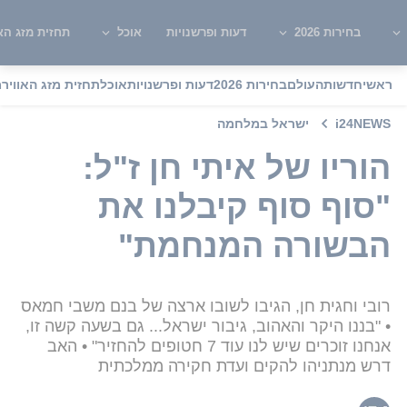
בחירות 2026
דעות ופרשנויות
אוכל
תחזית מזג האו
ראשי
חדשות
העולם
בחירות 2026
דעות ופרשנויות
אוכל
תחזית מזג האוויר
מ
i24NEWS
ישראל במלחמה
הוריו של איתי חן ז"ל:
"סוף סוף קיבלנו את
הבשורה המנחמת"
רובי וחגית חן, הגיבו לשובו ארצה של בנם משבי חמאס
• "בננו היקר והאהוב, גיבור ישראל... גם בשעה קשה זו,
אנחנו זוכרים שיש לנו עוד 7 חטופים להחזיר" • האב
דרש מנתניהו להקים ועדת חקירה ממלכתית