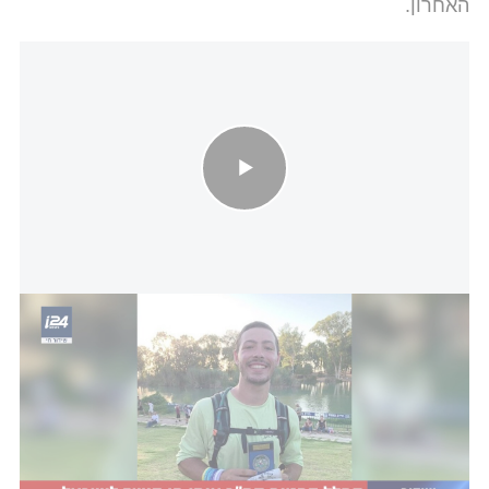
האחרון.
סמ"ר איתי חן ז"ל הוא החטוף-החלל שהושב הלילה לישראל
האבא רובי ציין בפני רה"מ כי אסור שההקרבה של איתי
תהיה לשווא ואסור לחזור לשיח של 6 באוקטובר. הוא
הדגיש כי יש להקים ועדת חקירה כי עם ישראל צריך
תשובות על מה שקרה ביום הנורא ההוא, תשובות ל-
2,000 המשפחות השכולות ועשרות אלפי הפצועים בגוף
ובנפש.