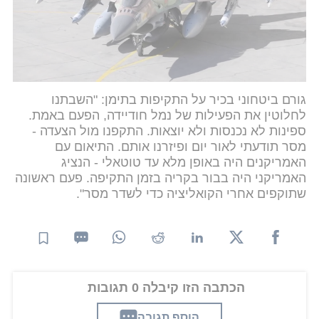
נגד מתקנים כלכליים שיש להם גם שימוש צבאי ואזרחי
כמו הנמלים, שדות התעופה תחנות כח וכו'.
גורם ביטחוני בכיר על התקיפות בתימן: "השבתנו
לחלוטין את הפעילות של נמל חודיידה, הפעם באמת.
ספינות לא נכנסות ולא יוצאות. התקפנו מול הצעדה -
מסר תודעתי לאור יום ופיזרנו אותם. התיאום עם
האמריקנים היה באופן מלא עד טוטאלי - הנציג
האמריקני היה בבור בקריה בזמן התקיפה. פעם ראשונה
שתוקפים אחרי הקואליציה כדי לשדר מסר".
הכתבה הזו קיבלה 0 תגובות
הוסף תגובה