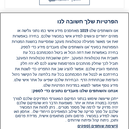
הפרטיות שלך חשובה לנו
תגובות
אנו והשותפים שלנו
1019
מאחסנים מידע אישי כמו נתוני גלישה או
מזהים ייחודיים וניגשים למידע אישי במכשיר שלכם. בחירה באפשרות
אין עדיין תגובות. היה הראשון להגיב
זאת אני מאשר מפעילה טכנולוגיות מעקב שמסייעות בהשגת המטרות
המפורטות בסעיף 'אנו והשותפים שלנו מעבדים מידע כדי לספק.
בחירה באפשרות זאת דחה הכול או ביטול הסכמתכם בכל עת
הוסף תגובה
תשבית את טכנולוגיות המעקב. ייתכן שהשבתת טכנולוגיות המעקב
תוביל לכך שחלק מהתכנים והפרסומות שיוצגו לכם לא יהיו חלק
מחחומי העניין שלכם. אפשר להציג שוב את התפריט כדי לשנות את
בחירתכם או לבטל את הסכמתכם בכל עת בלחיצה על הקישור ניהול
העדפות שבתחתית הדף. הבחירות שלכם ישפיעו על אתר אישי שלנו.
מידע נוסף אפשר למצוא במדיניות הפרטיות שלנו.
אנחנו והשותפים שלנו מעבדים נתונים כדי לספק:
ייתכן שייעשה שימוש בנתוני המיקום הגאוגרפי המדויקים שלכם לצורך
תמיכה במטרה אחת או יותר. משמעות הדבר היא שהמיקום שלכם
יהיה מדויק עד לרמה של מספר מטרים.. ניתן לזהות את המכשיר
שלכם על סמך סריקה של שילוב המאפיינים הייחודי שלו.. אחסון ו/או
גישה למידע במכשיר. פרסום ותוכן מותאמים אישית, מדידת פרסום
ותוכן, ניתוח קהל ופיתוח שירותים .
(רשימת שותפים (ספקים