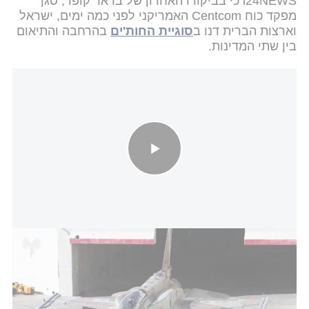
i24NEWS כי בביקורו האחרון של בראד קופר, סגן
מפקד כוח Centcom האמריקני לפני כמה ימים, ישראל
וארצות הברית דנו ב
סוגיית החות'ים
בהרחבה והתיאום
בין שתי המדינות.
מטוסי חיל האוויר ממריאים לבצע תקיפות בתימן
דובר צה"ל
על פי אותו גורם, "חלוקת העבודה" בין ישראל
לקואליציה יחסית ברורה: הקואליציה תוקפת מתקני
נשק, שליטה ופיקוד ותת קרקע. ישראל פועלת לא מעט