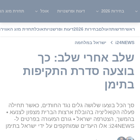
בחירות 2026
דעות ופרשנויות
אוכל
תחזית מזג האו
ראשי
חדשות
העולם
בחירות 2026
דעות ופרשנויות
אוכל
תחזית מזג האוויר
מ
i24NEWS
ישראל במלחמה
שלב אחרי שלב: כך
בוצעה סדרת התקיפות
בתימן
סך הכל בוצעו שלושה גלים נגד החות'ים, כאשר תחילה
פעלה הקואליציה בהובלת ארצות הברית מצפון לצנעא •
בהמשך, הצטרפה ישראל • גורם המעורה בפרטים ל-
i24NEWS: אלו היעדים שמותקפים על ידי ישראל בתימן