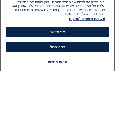
יהיה מדויק עד לרמה של מספר מטרים.. ניתן לזהות את המכשיר
שלכם על סמך סריקה של שילוב המאפיינים הייחודי שלו.. אחסון ו/או
גישה למידע במכשיר. פרסום ותוכן מותאמים אישית, מדידת פרסום
ותוכן, ניתוח קהל ופיתוח שירותים .
(רשימת שותפים (ספקים
אני מאשר
דחה הכול
הצגת מטרות
חדשות
פיד חדשות
LIVE
רדיו
תוכניות
מידע
קט
הוועד המנהל של i24NEWS
חד
הטאלנטים של i24NEWS
חד
תוכניות הטלוויזיה של i24NEWS
הע
רדיו בשידור חי
בחיר
דרושים
דעו