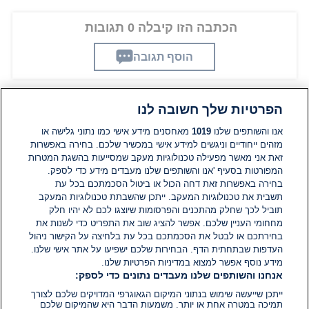
הכתבה הזו קיבלה 0 תגובות
הוסף תגובה
הפרטיות שלך חשובה לנו
תגובות
אנו והשותפים שלנו
1019
מאחסנים מידע אישי כמו נתוני גלישה או
מזהים ייחודיים וניגשים למידע אישי במכשיר שלכם. בחירה באפשרות
זאת אני מאשר מפעילה טכנולוגיות מעקב שמסייעות בהשגת המטרות
אין עדיין תגובות. היה הראשון להגיב
המפורטות בסעיף 'אנו והשותפים שלנו מעבדים מידע כדי לספק.
בחירה באפשרות זאת דחה הכול או ביטול הסכמתכם בכל עת
הוסף תגובה
תשבית את טכנולוגיות המעקב. ייתכן שהשבתת טכנולוגיות המעקב
תוביל לכך שחלק מהתכנים והפרסומות שיוצגו לכם לא יהיו חלק
מחחומי העניין שלכם. אפשר להציג שוב את התפריט כדי לשנות את
בחירתכם או לבטל את הסכמתכם בכל עת בלחיצה על הקישור ניהול
העדפות שבתחתית הדף. הבחירות שלכם ישפיעו על אתר אישי שלנו.
מידע נוסף אפשר למצוא במדיניות הפרטיות שלנו.
אנחנו והשותפים שלנו מעבדים נתונים כדי לספק:
ייתכן שייעשה שימוש בנתוני המיקום הגאוגרפי המדויקים שלכם לצורך
תמיכה במטרה אחת או יותר. משמעות הדבר היא שהמיקום שלכם