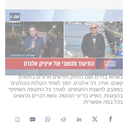
התיעוד מהשבי של איציק אלגרט | הדיווח של יונתן רוה
אלגרט נחטף חי ביום הטבח
, ה-7 באוקטובר, לאחר
שכבר נפצע מירי בתוך הממ"ד בביתו. בשיחה טלפונית
שנקטעה באכזריות, הוא הספיק לבקש עזרה מאחיו דני -
שתידרך אותו כיצד להניח חסם עורקים. זמן קצר לאחר
מכן הקשר נותק.
למרות פציעתו הקשה, התברר בהמשך כי נלקח לעזה
כשהוא בחיים ושם הוחזק חודשים ארוכים בתנאים
קשים. אחיו, דני אלגרט, הפך לאחד הקולות הבולטים
במאבק להשבת החטופים. לאורך כל התקופה השתתף
בהפגנות, הופיע בדיוני הכנסת, ונשא דברים מרגשים
בכל במה אפשרית.