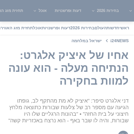
בחירות 2026
דעות ופרשנויות
אוכל
תחזית מזג האו
ראשי
חדשות
העולם
בחירות 2026
דעות ופרשנויות
אוכל
תחזית מזג האוויר
מ
i24NEWS
ישראל במלחמה
אחיו של איציק אלגרט:
הנתיחה מעלה - הוא עונה
למוות בחקירה
דני אלגרט סיפר: "איציק לא מת מהתקף לב, גופתו
הגיעה עם מספר רב של צלעות שבורות כתוצאה מלחץ
חיצוני על בית החזה" • "בהונות הרגליים שלו היו
שבורות, והיה לו שבר באף - הוא נרצח באכזריות קשה"