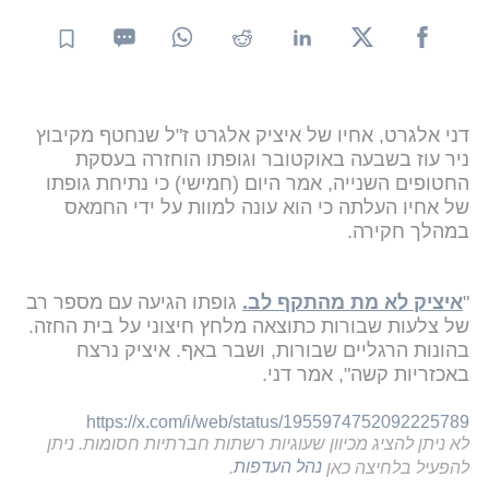
דני אלגרט, אחיו של איציק אלגרט ז"ל שנחטף מקיבוץ
ניר עוז בשבעה באוקטובר וגופתו הוחזרה בעסקת
החטופים השנייה, אמר היום (חמישי) כי נתיחת גופתו
של אחיו העלתה כי הוא עונה למוות על ידי החמאס
במהלך חקירה.
"
איציק לא מת מהתקף לב.
גופתו הגיעה עם מספר רב
של צלעות שבורות כתוצאה מלחץ חיצוני על בית החזה.
בהונות הרגליים שבורות, ושבר באף. איציק נרצח
באכזריות קשה", אמר דני.
https://x.com/i/web/status/1955974752092225789
לא ניתן להציג מכיוון שעוגיות רשתות חברתיות חסומות. ניתן
להפעיל בלחיצה כאן
נהל העדפות
.