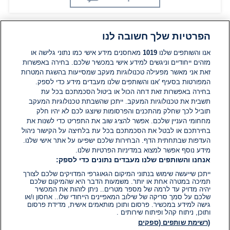
הפרטיות שלך חשובה לנו
תגובות
אנו והשותפים שלנו
1019
מאחסנים מידע אישי כמו נתוני גלישה או
מזהים ייחודיים וניגשים למידע אישי במכשיר שלכם. בחירה באפשרות
זאת אני מאשר מפעילה טכנולוגיות מעקב שמסייעות בהשגת המטרות
אין עדיין תגובות. היה הראשון להגיב
המפורטות בסעיף 'אנו והשותפים שלנו מעבדים מידע כדי לספק.
בחירה באפשרות זאת דחה הכול או ביטול הסכמתכם בכל עת
הוסף תגובה
תשבית את טכנולוגיות המעקב. ייתכן שהשבתת טכנולוגיות המעקב
תוביל לכך שחלק מהתכנים והפרסומות שיוצגו לכם לא יהיו חלק
מחחומי העניין שלכם. אפשר להציג שוב את התפריט כדי לשנות את
בחירתכם או לבטל את הסכמתכם בכל עת בלחיצה על הקישור ניהול
העדפות שבתחתית הדף. הבחירות שלכם ישפיעו על אתר אישי שלנו.
מידע נוסף אפשר למצוא במדיניות הפרטיות שלנו.
אנחנו והשותפים שלנו מעבדים נתונים כדי לספק:
ייתכן שייעשה שימוש בנתוני המיקום הגאוגרפי המדויקים שלכם לצורך
תמיכה במטרה אחת או יותר. משמעות הדבר היא שהמיקום שלכם
יהיה מדויק עד לרמה של מספר מטרים.. ניתן לזהות את המכשיר
שלכם על סמך סריקה של שילוב המאפיינים הייחודי שלו.. אחסון ו/או
גישה למידע במכשיר. פרסום ותוכן מותאמים אישית, מדידת פרסום
ותוכן, ניתוח קהל ופיתוח שירותים .
(רשימת שותפים (ספקים