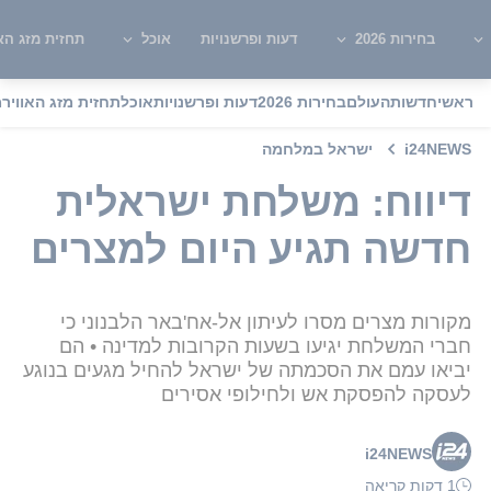
בחירות 2026
דעות ופרשנויות
אוכל
תחזית מזג האו
ראשי
חדשות
העולם
בחירות 2026
דעות ופרשנויות
אוכל
תחזית מזג האוויר
מ
i24NEWS
ישראל במלחמה
דיווח: משלחת ישראלית
חדשה תגיע היום למצרים
מקורות מצרים מסרו לעיתון אל-אח'באר הלבנוני כי
חברי המשלחת יגיעו בשעות הקרובות למדינה • הם
יביאו עמם את הסכמתה של ישראל להחיל מגעים בנוגע
לעסקה להפסקת אש ולחילופי אסירים
i24NEWS
1 דקות קריאה