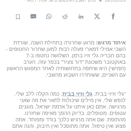
16/10/2025
מתוך חשבון האינסטגרם של אמילי דמארי
איחוד מרגש:
מרגע שחרורה בתחילת השנה, שורדת
השבי אמילי דמארי פעלה רבות למען שחרור החטופים -
בהם חבריה גלי וזיו ברמן. השלושה נחטפו ב-7
באוקטובר משכונת "דור צעיר" בכפר עזה. הערב
(חמישי) היא שיתפה בתחושותיה לאחר המפגש הראשון
עם השניים, ששוחררו השבוע מהשבי.
"גלי וזיוי בבית.
גלי וזיוי בבית
. כמה הקלה ללב שלי.
לנפש שלי. אין מילים שיכולות לתאר את מה שאני
מרגישה. אתם כאן איתנו על אדמת ישראל. מוגנים.
עטופים. מטופלים. בדיוק ההפך מאיפה שחזרנו.
מהתופת. שם אתה מרגיש כלכך בודד ומפוחד. אתה
פצוע ואין טיפול. אתה מתוסכל ואין חיבוק. והנה אתם