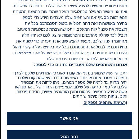
מזהים ייחודיים וניגשים למידע אישי במכשיר שלכם. בחירה באפשרות
אין עדיין תגובות. היה הראשון להגיב
זאת אני מאשר מפעילה טכנולוגיות מעקב שמסייעות בהשגת המטרות
המפורטות בסעיף 'אנו והשותפים שלנו מעבדים מידע כדי לספק.
בחירה באפשרות זאת דחה הכול או ביטול הסכמתכם בכל עת
הוסף תגובה
תשבית את טכנולוגיות המעקב. ייתכן שהשבתת טכנולוגיות המעקב
תוביל לכך שחלק מהתכנים והפרסומות שיוצגו לכם לא יהיו חלק
מחחומי העניין שלכם. אפשר להציג שוב את התפריט כדי לשנות את
בחירתכם או לבטל את הסכמתכם בכל עת בלחיצה על הקישור ניהול
העדפות שבתחתית הדף. הבחירות שלכם ישפיעו על אתר אישי שלנו.
מידע נוסף אפשר למצוא במדיניות הפרטיות שלנו.
אנחנו והשותפים שלנו מעבדים נתונים כדי לספק:
ייתכן שייעשה שימוש בנתוני המיקום הגאוגרפי המדויקים שלכם לצורך
תמיכה במטרה אחת או יותר. משמעות הדבר היא שהמיקום שלכם
יהיה מדויק עד לרמה של מספר מטרים.. ניתן לזהות את המכשיר
שלכם על סמך סריקה של שילוב המאפיינים הייחודי שלו.. אחסון ו/או
גישה למידע במכשיר. פרסום ותוכן מותאמים אישית, מדידת פרסום
ותוכן, ניתוח קהל ופיתוח שירותים .
(רשימת שותפים (ספקים
אני מאשר
דחה הכול