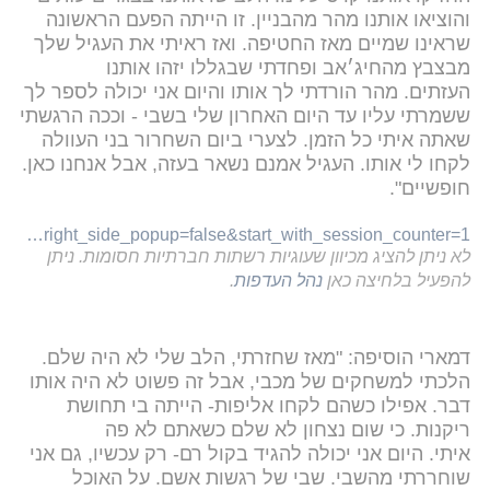
והוציאו אותנו מהר מהבניין. זו הייתה הפעם הראשונה
שראינו שמיים מאז החטיפה. ואז ראיתי את העגיל שלך
מבצבץ מהחיג׳אב ופחדתי שבגללו יזהו אותנו
העזתים. מהר הורדתי לך אותו והיום אני יכולה לספר לך
ששמרתי עליו עד היום האחרון שלי בשבי - וככה הרגשתי
שאתה איתי כל הזמן. לצערי ביום השחרור בני העוולה
לקחו לי אותו. העגיל אמנם נשאר בעזה, אבל אנחנו כאן.
חופשיים".
https://www.instagram.com/reel/DP4ABchArGQ/?igsh=MW9nNTlyZnd1MXF1Nw%3D%3D&fireglass_rsn=true#fireglass_params&tabid=ad1047974ff0d4ea&application_server_address=rbinews24-1-me-west1.prod.fire.glass&popup=true&is_right_side_popup=false&start_with_session_counter=1
לא ניתן להציג מכיוון שעוגיות רשתות חברתיות חסומות. ניתן
להפעיל בלחיצה כאן
נהל העדפות
.
דמארי הוסיפה: "מאז שחזרתי, הלב שלי לא היה שלם.
הלכתי למשחקים של מכבי, אבל זה פשוט לא היה אותו
דבר. אפילו כשהם לקחו אליפות- הייתה בי תחושת
ריקנות. כי שום נצחון לא שלם כשאתם לא פה
איתי. היום אני יכולה להגיד בקול רם- רק עכשיו, גם אני
שוחררתי מהשבי. שבי של רגשות אשם. על האוכל