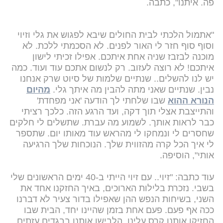
פה. איתנו", כתבה.
"אתמול הלכתי לבית החולים שיבא לפגוש את גלי וזיוי
וסוף סוף חזר לי האור לפנים. לא הסכמתי ללכת. לא
מוכנה לבזבז שניה אחת איתכם. אפילו זכיתי לישון
איתכם! לא רוצה לעזוב. רק לנשום אתכם עוד ועוד. כמה
יש לנו להשלים.. שנתיים שלמות של סיוט שרק אנחנו
נבין. שנתיים שאני מתה להבין מה איתך גלי.
מהיום
הנורא ההוא
שבו שלחתי לך הודעה 'אני מפחדת'
והתייצבת אצלי תוך דקה, ועד הרגע הזה. כלכך רציתי
כבר לראות אותך. לשמוע מה עברת. שתשלים לי חלקים
שחסרים לי ונמחקו לי מהראש עוד מאותו יום. שתספר
לי איך הכל קרה מהזווית שלך. הנוכחות שלך הרגיעה
אותי", הוסיפה.
עוד כתבה: "זיוי.. עם זיוי הייתי ב-40 ימים הראשונים שלי
בשבי. נזכרת בלילות הארוכים, באיך החזקנו אחד את
השני, בשיחות הנפש ההן שאפילו בדור צעיר לא דברנו
ככה אף פעם. פעם אחת בזמן שהיינו יחד, הבית שבו
החזיקו אותנו קרס עלינו. הלבישו אותנו בבגדים עזתים