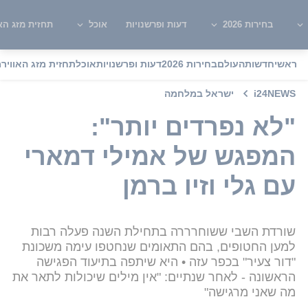
בחירות 2026
דעות ופרשנויות
אוכל
תחזית מזג האו
ראשי
חדשות
העולם
בחירות 2026
דעות ופרשנויות
אוכל
תחזית מזג האוויר
מ
i24NEWS
ישראל במלחמה
"לא נפרדים יותר":
המפגש של אמילי דמארי
עם גלי וזיו ברמן
שורדת השבי ששוחרררה בתחילת השנה פעלה רבות
למען החטופים, בהם התאומים שנחטפו עימה משכונת
"דור צעיר" בכפר עזה • היא שיתפה בתיעוד הפגישה
הראשונה - לאחר שנתיים: "אין מילים שיכולות לתאר את
מה שאני מרגישה"