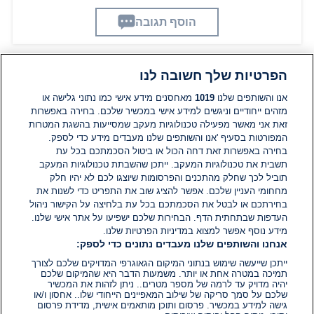
הוסף תגובה
הפרטיות שלך חשובה לנו
תגובות
אנו והשותפים שלנו
1019
מאחסנים מידע אישי כמו נתוני גלישה או
מזהים ייחודיים וניגשים למידע אישי במכשיר שלכם. בחירה באפשרות
זאת אני מאשר מפעילה טכנולוגיות מעקב שמסייעות בהשגת המטרות
אין עדיין תגובות. היה הראשון להגיב
המפורטות בסעיף 'אנו והשותפים שלנו מעבדים מידע כדי לספק.
בחירה באפשרות זאת דחה הכול או ביטול הסכמתכם בכל עת
הוסף תגובה
תשבית את טכנולוגיות המעקב. ייתכן שהשבתת טכנולוגיות המעקב
תוביל לכך שחלק מהתכנים והפרסומות שיוצגו לכם לא יהיו חלק
מחחומי העניין שלכם. אפשר להציג שוב את התפריט כדי לשנות את
בחירתכם או לבטל את הסכמתכם בכל עת בלחיצה על הקישור ניהול
העדפות שבתחתית הדף. הבחירות שלכם ישפיעו על אתר אישי שלנו.
מידע נוסף אפשר למצוא במדיניות הפרטיות שלנו.
אנחנו והשותפים שלנו מעבדים נתונים כדי לספק:
ייתכן שייעשה שימוש בנתוני המיקום הגאוגרפי המדויקים שלכם לצורך
תמיכה במטרה אחת או יותר. משמעות הדבר היא שהמיקום שלכם
יהיה מדויק עד לרמה של מספר מטרים.. ניתן לזהות את המכשיר
שלכם על סמך סריקה של שילוב המאפיינים הייחודי שלו.. אחסון ו/או
גישה למידע במכשיר. פרסום ותוכן מותאמים אישית, מדידת פרסום