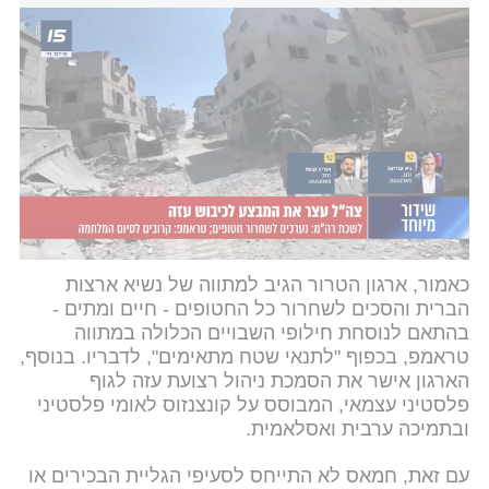
לילה דרמטי: נעצר המבצע לכיבוש עזה, ישראל נערכת ליישום תוכנית
טראמפ
לשכת ראש הממשלה
הודיעה הלילה כי לאור תגובת
חמאס, ישראל נערכת ליישום מיידי של השלב הראשון
של תוכנית טראמפ לשחרור מיידי של כל החטופים.
לאחר מכן, הרמטכ"ל אייל זמיר הנחה לקדם מוכנות
והודיע כי "כלל יכולות צה"ל יוקצו לפיקוד הדרום לטובת
הגנה על כוחותינו".
כאמור, ארגון הטרור הגיב למתווה של נשיא ארצות
הברית והסכים לשחרור כל החטופים - חיים ומתים -
בהתאם לנוסחת חילופי השבויים הכלולה במתווה
טראמפ, בכפוף "לתנאי שטח מתאימים", לדבריו. בנוסף,
הארגון אישר את הסמכת ניהול רצועת עזה לגוף
פלסטיני עצמאי, המבוסס על קונצנזוס לאומי פלסטיני
ובתמיכה ערבית ואסלאמית.
עם זאת, חמאס לא התייחס לסעיפי הגליית הבכירים או