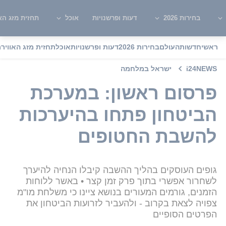
בחירות 2026
דעות ופרשנויות
אוכל
תחזית מזג האו
ראשי
חדשות
העולם
בחירות 2026
דעות ופרשנויות
אוכל
תחזית מזג האוויר
מ
i24NEWS
ישראל במלחמה
פרסום ראשון: במערכת
הביטחון פתחו בהיערכות
להשבת החטופים
גופים העוסקים בהליך ההשבה קיבלו הנחיה להיערך
לשחרור אפשרי בתוך פרק זמן קצר • באשר ללוחות
הזמנים, גורמים המעורים בנושא ציינו כי משלחת מו"מ
צפויה לצאת בקרוב - ולהעביר לזרועות הביטחון את
הפרטים הסופיים