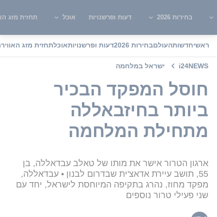
בחירות 2026
דעות ופרשנויות
אוכל
תחזית מזג האו
ראשי
חדשות
העולם
בחירות 2026
דעות ופרשנויות
אוכל
תחזית מזג האוויר
מ
i24NEWS
ישראל במלחמה
חוסל המפקד הבכיר
ביותר בחיזבאללה
מתחילת המלחמה
ארגון הטרור אישר את מותו של טאלב עבדאללה, בן
55, תושב עיירת אדאצ'ית שבדרום לבנון • עבדאללה,
מפקד מחוז, נהרג בתקיפה המיוחסת לישראל, יחד עם
שני פעילי טרור נוספים