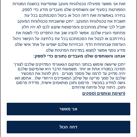
זאת אני מאשר מפעילה טכנולוגיות מעקב שמסייעות בהשגת המטרות
אין עדיין תגובות. היה הראשון להגיב
המפורטות בסעיף 'אנו והשותפים שלנו מעבדים מידע כדי לספק.
בחירה באפשרות זאת דחה הכול או ביטול הסכמתכם בכל עת
הוסף תגובה
תשבית את טכנולוגיות המעקב. ייתכן שהשבתת טכנולוגיות המעקב
תוביל לכך שחלק מהתכנים והפרסומות שיוצגו לכם לא יהיו חלק
מחחומי העניין שלכם. אפשר להציג שוב את התפריט כדי לשנות את
בחירתכם או לבטל את הסכמתכם בכל עת בלחיצה על הקישור ניהול
העדפות שבתחתית הדף. הבחירות שלכם ישפיעו על אתר אישי שלנו.
מידע נוסף אפשר למצוא במדיניות הפרטיות שלנו.
אנחנו והשותפים שלנו מעבדים נתונים כדי לספק:
ייתכן שייעשה שימוש בנתוני המיקום הגאוגרפי המדויקים שלכם לצורך
תמיכה במטרה אחת או יותר. משמעות הדבר היא שהמיקום שלכם
יהיה מדויק עד לרמה של מספר מטרים.. ניתן לזהות את המכשיר
שלכם על סמך סריקה של שילוב המאפיינים הייחודי שלו.. אחסון ו/או
גישה למידע במכשיר. פרסום ותוכן מותאמים אישית, מדידת פרסום
ותוכן, ניתוח קהל ופיתוח שירותים .
(רשימת שותפים (ספקים
אני מאשר
דחה הכול