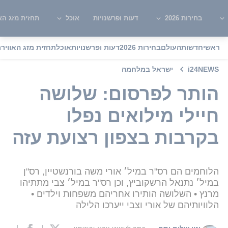
בחירות 2026
דעות ופרשנויות
אוכל
תחזית מזג האו
ראשי
חדשות
העולם
בחירות 2026
דעות ופרשנויות
אוכל
תחזית מזג האוויר
מ
i24NEWS
ישראל במלחמה
הותר לפרסום: שלושה
חיילי מילואים נפלו
בקרבות בצפון רצועת עזה
הלוחמים הם רס"ר במיל׳ אורי משה בורנשטיין, רס"ן
במיל׳ נתנאל הרשקוביץ, וכן רס"ר במיל׳ צבי מתתיהו
מרנץ • השלושה הותירו אחריהם משפחות וילדים •
הלוויותיהם של אורי וצבי ייערכו הלילה