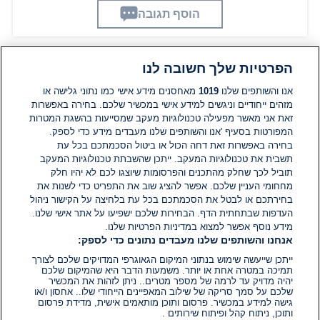
הוסף תגובה
הפרטיות שלך חשובה לנו
תגובות
אנו והשותפים שלנו
1019
מאחסנים מידע אישי כמו נתוני גלישה או
מזהים ייחודיים וניגשים למידע אישי במכשיר שלכם. בחירה באפשרות
זאת אני מאשר מפעילה טכנולוגיות מעקב שמסייעות בהשגת המטרות
אין עדיין תגובות. היה הראשון להגיב
המפורטות בסעיף 'אנו והשותפים שלנו מעבדים מידע כדי לספק.
בחירה באפשרות זאת דחה הכול או ביטול הסכמתכם בכל עת
הוסף תגובה
תשבית את טכנולוגיות המעקב. ייתכן שהשבתת טכנולוגיות המעקב
תוביל לכך שחלק מהתכנים והפרסומות שיוצגו לכם לא יהיו חלק
מחחומי העניין שלכם. אפשר להציג שוב את התפריט כדי לשנות את
בחירתכם או לבטל את הסכמתכם בכל עת בלחיצה על הקישור ניהול
העדפות שבתחתית הדף. הבחירות שלכם ישפיעו על אתר אישי שלנו.
מידע נוסף אפשר למצוא במדיניות הפרטיות שלנו.
אנחנו והשותפים שלנו מעבדים נתונים כדי לספק:
ייתכן שייעשה שימוש בנתוני המיקום הגאוגרפי המדויקים שלכם לצורך
תמיכה במטרה אחת או יותר. משמעות הדבר היא שהמיקום שלכם
יהיה מדויק עד לרמה של מספר מטרים.. ניתן לזהות את המכשיר
שלכם על סמך סריקה של שילוב המאפיינים הייחודי שלו.. אחסון ו/או
גישה למידע במכשיר. פרסום ותוכן מותאמים אישית, מדידת פרסום
ותוכן, ניתוח קהל ופיתוח שירותים .