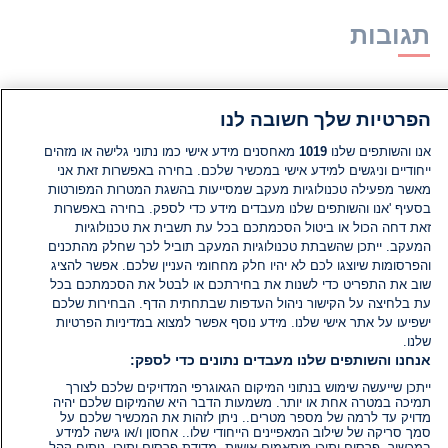
תגובות
אין עדיין תגובות. היה הראשון להגיב
הפרטיות שלך חשובה לנו
הוסף תגובה
אנו והשותפים שלנו
1019
מאחסנים מידע אישי כמו נתוני גלישה או מזהים
ייחודיים וניגשים למידע אישי במכשיר שלכם. בחירה באפשרות זאת אני
מאשר מפעילה טכנולוגיות מעקב שמסייעות בהשגת המטרות המפורטות
בסעיף 'אנו והשותפים שלנו מעבדים מידע כדי לספק. בחירה באפשרות
זאת דחה הכול או ביטול הסכמתכם בכל עת תשבית את טכנולוגיות
המעקב. ייתכן שהשבתת טכנולוגיות המעקב תוביל לכך שחלק מהתכנים
והפרסומות שיוצגו לכם לא יהיו חלק מחחומי העניין שלכם. אפשר להציג
שוב את התפריט כדי לשנות את בחירתכם או לבטל את הסכמתכם בכל
עת בלחיצה על הקישור ניהול העדפות שבתחתית הדף. הבחירות שלכם
ישפיעו על אתר אישי שלנו. מידע נוסף אפשר למצוא במדיניות הפרטיות
שלנו.
אנחנו והשותפים שלנו מעבדים נתונים כדי לספק:
ייתכן שייעשה שימוש בנתוני המיקום הגאוגרפי המדויקים שלכם לצורך
תמיכה במטרה אחת או יותר. משמעות הדבר היא שהמיקום שלכם יהיה
מדויק עד לרמה של מספר מטרים.. ניתן לזהות את המכשיר שלכם על
סמך סריקה של שילוב המאפיינים הייחודי שלו.. אחסון ו/או גישה למידע
במכשיר. פרסום ותוכן מותאמים אישית, מדידת פרסום ותוכן, ניתוח קהל