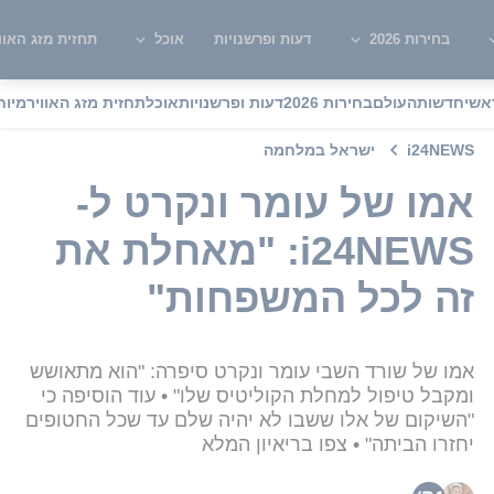
בחירות 2026
דעות ופרשנויות
אוכל
תחזית מזג האוו
אשי
חדשות
העולם
בחירות 2026
דעות ופרשנויות
אוכל
תחזית מזג האוויר
מיוח
i24NEWS
ישראל במלחמה
אמו של עומר ונקרט ל-
i24NEWS: "מאחלת את
זה לכל המשפחות"
אמו של שורד השבי עומר ונקרט סיפרה: "הוא מתאושש
ומקבל טיפול למחלת הקוליטיס שלו" • עוד הוסיפה כי
"השיקום של אלו ששבו לא יהיה שלם עד שכל החטופים
יחזרו הביתה" • צפו בריאיון המלא