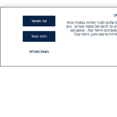
:
אני מאשר
קים שלכם לצורך תמיכה במטרה אחת
ק עד לרמה של מספר מטרים.. ניתן
ינים הייחודי שלו.. אחסון ו/או
ידת פרסום ותוכן, ניתוח קהל
דחה הכול
הצגת מטרות
רדיו
תוכניות
עקבו אחרינו
הירשם לניוזלטר