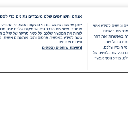
אנחנו והשותפים שלנו מעבדים נתונים כדי לספק
ייתכן שייעשה שימוש בנתוני המיקום הגאוגרפי המדוי
ים וניגשים למידע אישי
או יותר. משמעות הדבר היא שהמיקום שלכם יהיה מדוי
מסייעות בהשגת
לזהות את המכשיר שלכם על סמך סריקה של שילוב המאפי
רה באפשרות זאת דחה
גישה למידע במכשיר. פרסום ותוכן מותאמים אישית, מד
ת טכנולוגיות
ופיתוח שירותים .
י העניין שלכם.
(רשימת שותפים (ספקים
ם בכל עת בלחיצה על
נו. מידע נוסף אפשר
LIVE
קטגוריות
משפטי
חדשות מתפרצות
תנאי שימוש
חדשות
מדיניות פרטיות
העולם
תנאי פרסום ותנאי מכירות
בחירות 2026
הצהרת נגישות
דעות ופרשנויות
נהל העדפות
אוכל
רשימת עוגיות