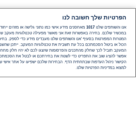
הפרטיות שלך חשובה לנו
אנו והשותפים שלנו
1017
מאחסנים מידע אישי כמו נתוני גלישה או מזהים ייחודי
במכשיר שלכם. בחירה באפשרות זאת אני מאשר מפעילה טכנולוגיות מעקב ש
המטרות המפורטות בסעיף 'אנו והשותפים שלנו מעבדים מידע כדי לספק. בחי
הכול או ביטול הסכמתכם בכל עת תשבית את טכנולוגיות המעקב. ייתכן שהשבת
המעקב תוביל לכך שחלק מהתכנים והפרסומות שיוצגו לכם לא יהיו חלק מחחומ
אפשר להציג שוב את התפריט כדי לשנות את בחירתכם או לבטל את הסכמתכ
הקישור ניהול העדפות שבתחתית הדף. הבחירות שלכם ישפיעו על אתר אישי של
למצוא במדיניות הפרטיות שלנו.
חדשות
פיד חדשות
מידע
הוועד המנהל של i24NEWS
הטאלנטים של i24NEWS
תוכניות הטלוויזיה של i24NEWS
רדיו בשידור חי
דרושים
צור קשר