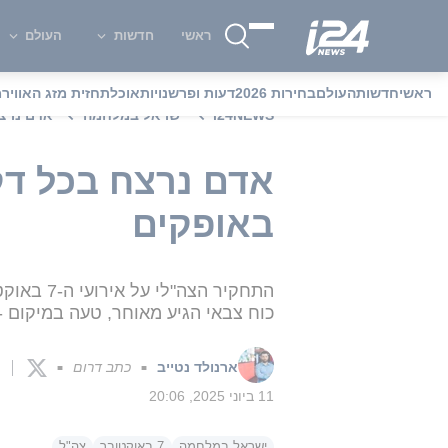
ראשי
חדשות
העולם
ראשי
חדשות
העולם
בחירות 2026
דעות ופרשנויות
אוכל
תחזית מזג האוויר
מ
i24NEWS
ישראל במלחמה
אדם נרצח
אדם נרצח בכל דק
באופקים
התחקיר ה
כוח צבאי הגיע מאוחר, טעה במיקום -
ארנולד נטייב
כתב דרום
■
■
11 ביוני 2025, 20:06
ישראל במלחמה
7 באוקטובר
צה"ל