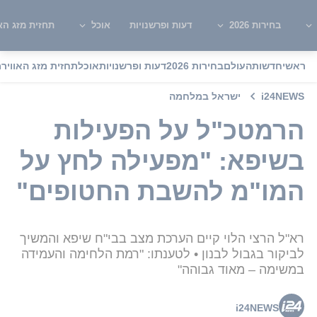
בחירות 2026
דעות ופרשנויות
אוכל
תחזית מזג האו
ראשי
חדשות
העולם
בחירות 2026
דעות ופרשנויות
אוכל
תחזית מזג האוויר
מ
i24NEWS
ישראל במלחמה
הרמטכ"ל על הפעילות
בשיפא: "מפעילה לחץ על
המו"מ להשבת החטופים"
רא"ל הרצי הלוי קיים הערכת מצב בבי"ח שיפא והמשיך
לביקור בגבול לבנון • לטענתו: "רמת הלחימה והעמידה
במשימה – מאוד גבוהה"
i24NEWS