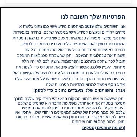
הפרטיות שלך חשובה לנו
תגובות
אנו והשותפים שלנו
1019
מאחסנים מידע אישי כמו נתוני גלישה או
מזהים ייחודיים וניגשים למידע אישי במכשיר שלכם. בחירה באפשרות
זאת אני מאשר מפעילה טכנולוגיות מעקב שמסייעות בהשגת המטרות
אין עדיין תגובות. היה הראשון להגיב
המפורטות בסעיף 'אנו והשותפים שלנו מעבדים מידע כדי לספק.
בחירה באפשרות זאת דחה הכול או ביטול הסכמתכם בכל עת
הוסף תגובה
תשבית את טכנולוגיות המעקב. ייתכן שהשבתת טכנולוגיות המעקב
תוביל לכך שחלק מהתכנים והפרסומות שיוצגו לכם לא יהיו חלק
מחחומי העניין שלכם. אפשר להציג שוב את התפריט כדי לשנות את
בחירתכם או לבטל את הסכמתכם בכל עת בלחיצה על הקישור ניהול
העדפות שבתחתית הדף. הבחירות שלכם ישפיעו על אתר אישי שלנו.
מידע נוסף אפשר למצוא במדיניות הפרטיות שלנו.
אנחנו והשותפים שלנו מעבדים נתונים כדי לספק:
ייתכן שייעשה שימוש בנתוני המיקום הגאוגרפי המדויקים שלכם לצורך
תמיכה במטרה אחת או יותר. משמעות הדבר היא שהמיקום שלכם
יהיה מדויק עד לרמה של מספר מטרים.. ניתן לזהות את המכשיר
שלכם על סמך סריקה של שילוב המאפיינים הייחודי שלו.. אחסון ו/או
גישה למידע במכשיר. פרסום ותוכן מותאמים אישית, מדידת פרסום
ותוכן, ניתוח קהל ופיתוח שירותים .
(רשימת שותפים (ספקים