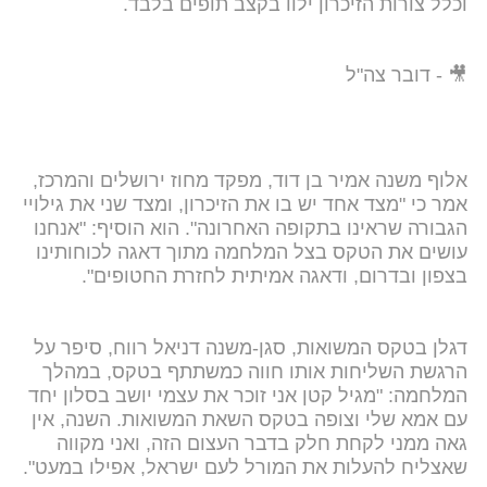
וכלל צורות הזיכרון ילוו בקצב תופים בלבד.
🎥 - דובר צה"ל
אלוף משנה אמיר בן דוד, מפקד מחוז ירושלים והמרכז,
אמר כי "מצד אחד יש בו את הזיכרון, ומצד שני את גילויי
הגבורה שראינו בתקופה האחרונה". הוא הוסיף: "אנחנו
עושים את הטקס בצל המלחמה מתוך דאגה לכוחותינו
בצפון ובדרום, ודאגה אמיתית לחזרת החטופים".
דגלן בטקס המשואות, סגן-משנה דניאל רווח, סיפר על
הרגשת השליחות אותו חווה כמשתתף בטקס, במהלך
המלחמה: "מגיל קטן אני זוכר את עצמי יושב בסלון יחד
עם אמא שלי וצופה בטקס השאת המשואות. השנה, אין
גאה ממני לקחת חלק בדבר העצום הזה, ואני מקווה
שאצליח להעלות את המורל לעם ישראל, אפילו במעט".