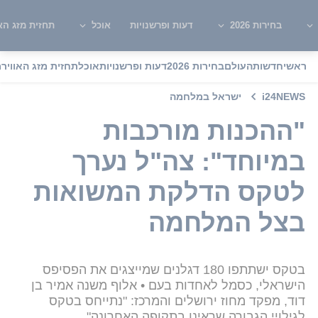
בחירות 2026
דעות ופרשנויות
אוכל
תחזית מזג האו
ראשי
חדשות
העולם
בחירות 2026
דעות ופרשנויות
אוכל
תחזית מזג האוויר
מ
i24NEWS
ישראל במלחמה
"ההכנות מורכבות
במיוחד": צה"ל נערך
לטקס הדלקת המשואות
בצל המלחמה
בטקס ישתתפו 180 דגלנים שמייצגים את הפסיפס
הישראלי, כסמל לאחדות בעם • אלוף משנה אמיר בן
דוד, מפקד מחוז ירושלים והמרכז: "נתייחס בטקס
לגילויי הגבורה שראינו בתקופה האחרונה"