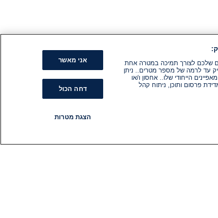
:
אני מאשר
קים שלכם לצורך תמיכה במטרה אחת
ק עד לרמה של מספר מטרים.. ניתן
ינים הייחודי שלו.. אחסון ו/או
ידת פרסום ותוכן, ניתוח קהל
דחה הכול
הצגת מטרות
רדיו
תוכניות
עקבו אחרינו
הירשם לניוזלטר