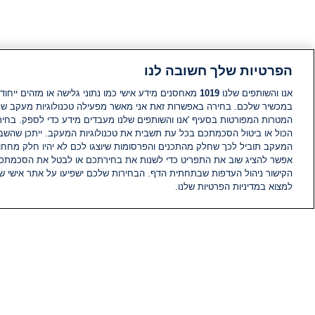
הפרטיות שלך חשובה לנו
אנו והשותפים שלנו
1019
מאחסנים מידע אישי כמו נתוני גלישה או מזהים ייחודי
במכשיר שלכם. בחירה באפשרות זאת אני מאשר מפעילה טכנולוגיות מעקב ש
המטרות המפורטות בסעיף 'אנו והשותפים שלנו מעבדים מידע כדי לספק. בחי
הכול או ביטול הסכמתכם בכל עת תשבית את טכנולוגיות המעקב. ייתכן שהשבת
המעקב תוביל לכך שחלק מהתכנים והפרסומות שיוצגו לכם לא יהיו חלק מחחומ
אפשר להציג שוב את התפריט כדי לשנות את בחירתכם או לבטל את הסכמתכ
הקישור ניהול העדפות שבתחתית הדף. הבחירות שלכם ישפיעו על אתר אישי של
למצוא במדיניות הפרטיות שלנו.
חדשות
פיד חדשות
מידע
הוועד המנהל של i24NEWS
הטאלנטים של i24NEWS
תוכניות הטלוויזיה של i24NEWS
רדיו בשידור חי