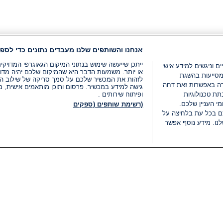
אנחנו והשותפים שלנו מעבדים נתונים כדי לספק
ייתכן שייעשה שימוש בנתוני המיקום הגאוגרפי המדוי
ים וניגשים למידע אישי
או יותר. משמעות הדבר היא שהמיקום שלכם יהיה מדוי
מסייעות בהשגת
לזהות את המכשיר שלכם על סמך סריקה של שילוב המאפי
רה באפשרות זאת דחה
גישה למידע במכשיר. פרסום ותוכן מותאמים אישית, מד
ת טכנולוגיות
ופיתוח שירותים .
י העניין שלכם.
(רשימת שותפים (ספקים
ם בכל עת בלחיצה על
נו. מידע נוסף אפשר
LIVE
קטגוריות
משפטי
חדשות מתפרצות
תנאי שימוש
חדשות
מדיניות פרטיות
העולם
תנאי פרסום ותנאי מכירות
בחירות 2026
הצהרת נגישות