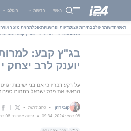
ראשי
חדשות
העולם
ראשי
חדשות
העולם
בחירות 2026
דעות ופרשנויות
אוכל
תחזית מזג האוויר
מ
i24NEWS
יהדות
בג"ץ קבע: למרות ה
בג"ץ קבע: למרות
יוענק לרב יצחק י
על רקע דבריו כי אם בני ישיבות יגוי
הראשי את פרס ישראל בתחום ספרות 
קובי דהן
כתב דתות
■
■
08 במאי 2024, 09:34
גרסה אחרונה
08 במאי 2024, 10:21
■
בג"ץ
הרב יצחק יוסף