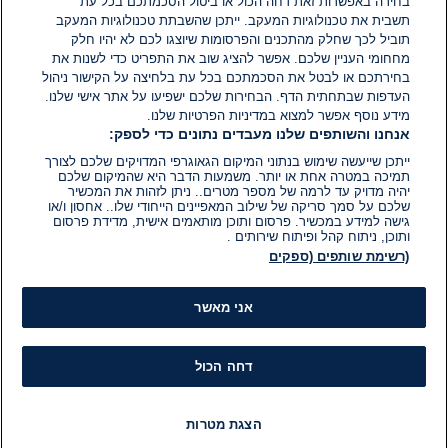
בחירה באפשרות זאת דחה הכול או ביטול הסכמתכם בכל עת
הוסף תגובה
תשבית את טכנולוגיות המעקב. ייתכן שהשבתת טכנולוגיות המעקב
תוביל לכך שחלק מהתכנים והפרסומות שיוצגו לכם לא יהיו חלק
מחחומי העניין שלכם. אפשר להציג שוב את התפריט כדי לשנות את
בחירתכם או לבטל את הסכמתכם בכל עת בלחיצה על הקישור ניהול
העדפות שבתחתית הדף. הבחירות שלכם ישפיעו על אתר אישי שלנו.
מידע נוסף אפשר למצוא במדיניות הפרטיות שלנו.
אנחנו והשותפים שלנו מעבדים נתונים כדי לספק:
ייתכן שייעשה שימוש בנתוני המיקום הגאוגרפי המדויקים שלכם לצורך
תמיכה במטרה אחת או יותר. משמעות הדבר היא שהמיקום שלכם
יהיה מדויק עד לרמה של מספר מטרים.. ניתן לזהות את המכשיר
שלכם על סמך סריקה של שילוב המאפיינים הייחודי שלו.. אחסון ו/או
גישה למידע במכשיר. פרסום ותוכן מותאמים אישית, מדידת פרסום
ותוכן, ניתוח קהל ופיתוח שירותים .
(רשימת שותפים (ספקים
אני מאשר
דחה הכול
הצגת מטרות
חדשות
פיד חדשות
LIVE
רדיו
תוכניות