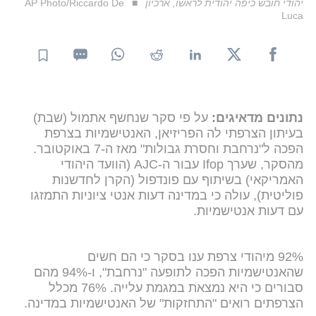
יהודי חובש כיפה יהודית לראשו, ארכיון
AP Photo/Riccardo De
Luca
נתונים מדאיגים:
על פי סקר שנחשף אתמול (שבת)
בעיתון הצרפתי לה הפריזיאן, האנטישמיות בצרפת
הפכה ל"נרחבת וחסרת גבולות" מאז ה-7 באוקטובר.
מהסקר, שערך Ifop עבור ה-AJC (הוועד היהודי
האמריקאי) בשיתוף עם פונדפול (הקרן לחדשנות
פוליטית), עולה כי במדינה דעות אנטי ציוניות התמזגו
עם דעות אנטישמיות.
92% מיהודי צרפת ענו בסקר כי הם חשים
שהאנטישמיות הפכה לתופעה "נרחבת", ו-94% מהם
סבורים כי היא נמצאת במגמת עלייה. 76% מכלל
הצרפתים רואים "התחזקות" של האנטישמיות במדינה.