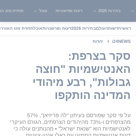
בחירות 2026
דעות ופרשנויות
אוכל
תחזית מזג האו
ראשי
חדשות
העולם
בחירות 2026
דעות ופרשנויות
אוכל
תחזית מזג האוויר
מ
i24NEWS
יהדות
סקר בצרפת:
האנטישמיות "חוצה
גבולות", רבע מיהודי
המדינה הותקפו
על פי סקר שפורסם בעיתון "לה פריזיאן", 57%
מהצרפתים ו-73% מהיהודים הצרפתים, הגורם העיקרי
לאנטישמיות הוא "שנאת ישראל" • מהנותנים עולה כי
דעות אנטישמיות התמזגו עם כאלו אנטי-ציוניות