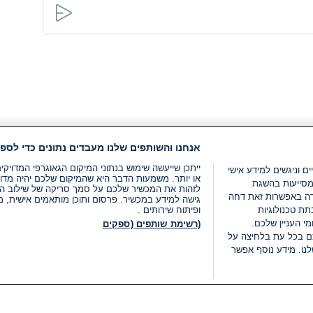
אנחנו והשותפים שלנו מעבדים נתונים כדי לספק
ייתכן שייעשה שימוש בנתוני המיקום הגאוגרפי המדוי
ים וניגשים למידע אישי
או יותר. משמעות הדבר היא שהמיקום שלכם יהיה מדוי
מסייעות בהשגת
לזהות את המכשיר שלכם על סמך סריקה של שילוב המאפי
רה באפשרות זאת דחה
גישה למידע במכשיר. פרסום ותוכן מותאמים אישית, מד
ת טכנולוגיות
ופיתוח שירותים .
י העניין שלכם.
(רשימת שותפים (ספקים
ם בכל עת בלחיצה על
נו. מידע נוסף אפשר
LIVE