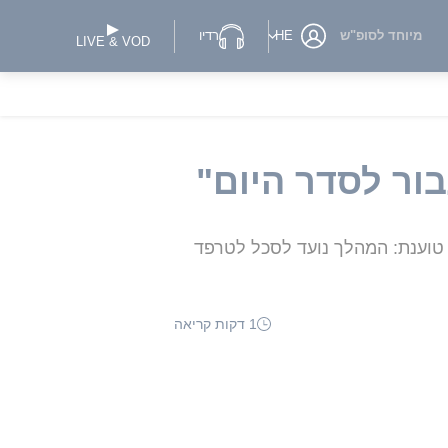
מיוחד לסופ"ש
HE
רדיו
LIVE & VOD
ור לסדר היום"
 טוענת: המהלך נועד לסכל לטרפד
1 דקות קריאה