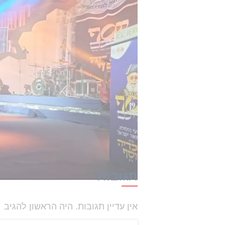
עוד אמר יו"ר ש"ס: "הדבר החשוב ביו
מעמדם של לומדי התורה שלא יהיה עליה
נגדו וצעקו: 'מה פתאום חוק, מה פתאו
"יש לנו מועצת חכמי התורה שממשיכה 
אנחנו מוכנים להתבזות, העיקר שנסד
בקדושה ובטהרה ללא שום הפרעות".
הכתבה הזו קיבלה 0 תגובות
תגובות
אין עדיין תגובות. היה הראשון להגיב