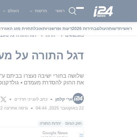
ראשי
חדשות
העולם
ראשי
חדשות
העולם
בחירות 2026
דעות ופרשנויות
אוכל
תחזית מזג האוויר
מ
i24NEWS
יהדות
דגל התורה על מעצר
דגל התורה על מעצ
שלושה בחורי ישיבה נעצרו בביתם ע"י
את החוק להסדרת מעמדם • גולדקנופף
ארי קלמן
כתב לענייני חרדים
■
■
22 באוקטובר 2025, 04:44
גרסה אחרונה
22 באוקטובר 5
■
חוק הגיוס
יהדות התורה
Google News