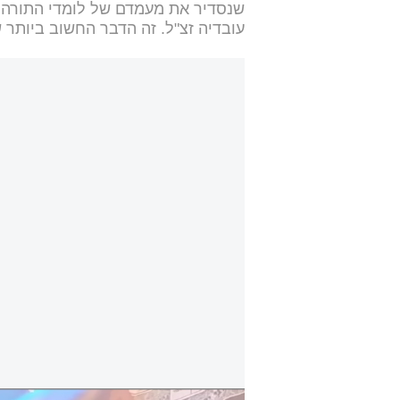
שנסדיר את מעמדם של לומדי התורה בע
עובדיה זצ"ל. זה הדבר החשוב ביותר 
יו"ר ש"ס הרב אריה דרעי באירוע המרכזי 'יוסף ע