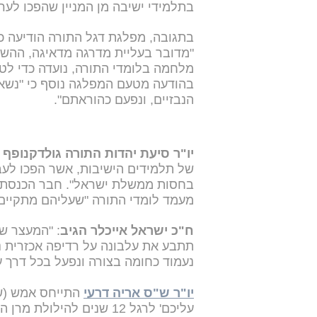
בתלמידי ישיבה מן המניין שהפכו לער
בתגובה, מפלגת דגל התורה הודיעה כי
"מדובר בעליית מדרגה מדאיגה, ההשת
מלחמה בלומדי התורה, נועדה כדי ל
בהודעה מטעם המפלגה נוסף כי "נשאל
הנבזיים, ונפעם כהוראתם".
יו"ר סיעת יהדות התורה גולדקנופף
א
של תלמידים הישיבות, אשר הפכו לעבר
בחסות ממשלת ישראל". חבר הכנסת צ
מעמד לומדי התורה "שעליהם מתקיים 
ח"כ ישראל אייכלר הגיב
: "המעצר של
תתבע את עלבונה על רדיפה אכזרית נג
נעמוד כחומה בצורה ונפעל בכל דרך 
יו"ר ש"ס אריה דרעי
התייחס אמש (של
עליכם' לרגל 12 שנים להילו