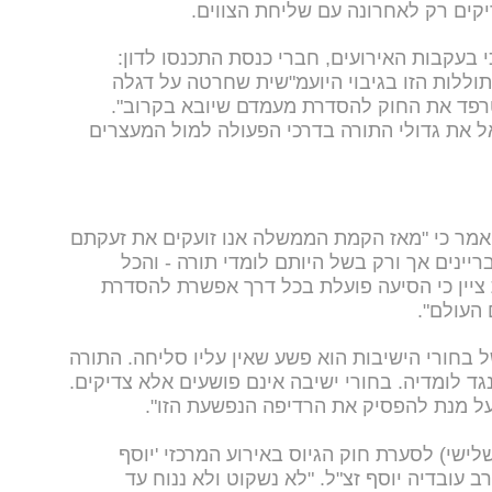
יקים רק לאחרונה עם שליחת הצווים.
 בעקבות האירועים, חברי כנסת התכנסו לדון:
וללות הזו בגיבוי היועמ"שית שחרטה על דגלה
טרפד את החוק להסדרת מעמדם שיובא בקרוב".
 את גדולי התורה בדרכי הפעולה למול המעצרים
מר כי "מאז הקמת הממשלה אנו זועקים את זעקתם
יינים אך ורק בשל היותם לומדי תורה - והכל
יין כי הסיעה פועלת בכל דרך אפשרת להסדרת
העולם".
 בחורי הישיבות הוא פשע שאין עליו סליחה. התורה
ד לומדיה. בחורי ישיבה אינם פושעים אלא צדיקים.
על מנת להפסיק את הרדיפה הנפשעת הזו".
ישי) לסערת חוק הגיוס באירוע המרכזי 'יוסף
לת מרן הרב עובדיה יוסף זצ"ל. "לא נשקוט ולא ננוח עד