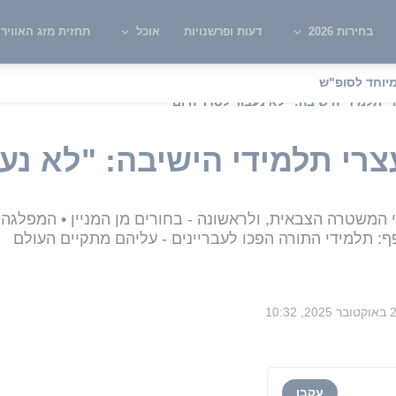
בחירות 2026
דעות ופרשנויות
אוכל
תחזית מזג האוויר
יוחד לסופ"ש
י תלמידי הישיבה: "לא נעבור לסדר היום"
רי תלמידי הישיבה: "לא נעב
 המשטרה הצבאית, ולראשונה - בחורים מן המניין • המפלגה
: תלמידי התורה הפכו לעבריינים - עליהם מתקיים העולם
202, 10:32
עקבו