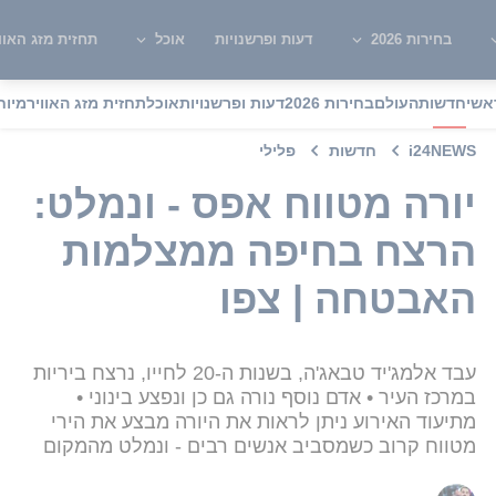
בחירות 2026
דעות ופרשנויות
אוכל
תחזית מזג האוו
אשי
חדשות
העולם
בחירות 2026
דעות ופרשנויות
אוכל
תחזית מזג האוויר
מיוח
i24NEWS
חדשות
פלילי
יורה מטווח אפס - ונמלט:
הרצח בחיפה ממצלמות
האבטחה | צפו
עבד אלמג'יד טבאג'ה, בשנות ה-20 לחייו, נרצח ביריות
במרכז העיר • אדם נוסף נורה גם כן ונפצע בינוני •
מתיעוד האירוע ניתן לראות את היורה מבצע את הירי
מטווח קרוב כשמסביב אנשים רבים - ונמלט מהמקום