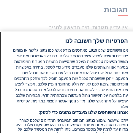
תגובות
אין עדיין תגובות. היה הראשון להגיב
הפרטיות שלך חשובה לנו
הוסף תגובה
אנו והשותפים שלנו
1019
מאחסנים מידע אישי כמו נתוני גלישה או מזהים
ייחודיים וניגשים למידע אישי במכשיר שלכם. בחירה באפשרות זאת אני
מאשר מפעילה טכנולוגיות מעקב שמסייעות בהשגת המטרות המפורטות
בסעיף 'אנו והשותפים שלנו מעבדים מידע כדי לספק. בחירה באפשרות
זאת דחה הכול או ביטול הסכמתכם בכל עת תשבית את טכנולוגיות
המעקב. ייתכן שהשבתת טכנולוגיות המעקב תוביל לכך שחלק מהתכנים
והפרסומות שיוצגו לכם לא יהיו חלק מחחומי העניין שלכם. אפשר להציג
שוב את התפריט כדי לשנות את בחירתכם או לבטל את הסכמתכם בכל
עת בלחיצה על הקישור ניהול העדפות שבתחתית הדף. הבחירות שלכם
ישפיעו על אתר אישי שלנו. מידע נוסף אפשר למצוא במדיניות הפרטיות
שלנו.
אנחנו והשותפים שלנו מעבדים נתונים כדי לספק:
ייתכן שייעשה שימוש בנתוני המיקום הגאוגרפי המדויקים שלכם לצורך
תמיכה במטרה אחת או יותר. משמעות הדבר היא שהמיקום שלכם יהיה
מדויק עד לרמה של מספר מטרים.. ניתן לזהות את המכשיר שלכם על