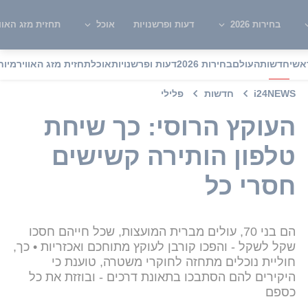
בחירות 2026
דעות ופרשנויות
אוכל
תחזית מזג האוו
אשי
חדשות
העולם
בחירות 2026
דעות ופרשנויות
אוכל
תחזית מזג האוויר
מיוח
i24NEWS
חדשות
פלילי
העוקץ הרוסי: כך שיחת
טלפון הותירה קשישים
חסרי כל
הם בני 70, עולים מברית המועצות, שכל חייהם חסכו
שקל לשקל - והפכו קורבן לעוקץ מתוחכם ואכזריות • כך,
חוליית נוכלים מתחזה לחוקרי משטרה, טוענת כי
היקירים להם הסתבכו בתאונת דרכים - ובוזזת את כל
כספם