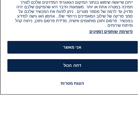
ייתכן שייעשה שימוש בנתוני המיקום הגאוגרפי המדויקים שלכם לצורך
תמיכה במטרה אחת או יותר. משמעות הדבר היא שהמיקום שלכם יהיה
מדויק עד לרמה של מספר מטרים.. ניתן לזהות את המכשיר שלכם על
סמך סריקה של שילוב המאפיינים הייחודי שלו.. אחסון ו/או גישה למידע
במכשיר. פרסום ותוכן מותאמים אישית, מדידת פרסום ותוכן, ניתוח קהל
ופיתוח שירותים .
(רשימת שותפים (ספקים
אני מאשר
דחה הכול
הצגת מטרות
מידע
קט
חדשות
פיד חדשות
LIVE
רדיו
תוכניות
הוועד המנהל של i24NEWS
חד
הטאלנטים של i24NEWS
חד
תוכניות הטלוויזיה של i24NEWS
הע
רדיו בשידור חי
בחיר
דרושים
דעו
צור קשר
או
מפת אתר
תחז
מי