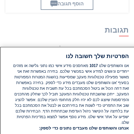
הוסף תגובה
תגובות
אין עדיין תגובות. היה הראשון להגיב
הפרטיות שלך חשובה לנו
הוסף תגובה
אנו והשותפים שלנו
1017
מאחסנים מידע אישי כמו נתוני גלישה או מזהים
ייחודיים וניגשים למידע אישי במכשיר שלכם. בחירה באפשרות זאת אני
מאשר מפעילה טכנולוגיות מעקב שמסייעות בהשגת המטרות המפורטות
בסעיף 'אנו והשותפים שלנו מעבדים מידע כדי לספק. בחירה באפשרות
זאת דחה הכול או ביטול הסכמתכם בכל עת תשבית את טכנולוגיות
המעקב. ייתכן שהשבתת טכנולוגיות המעקב תוביל לכך שחלק מהתכנים
והפרסומות שיוצגו לכם לא יהיו חלק מחחומי העניין שלכם. אפשר להציג
שוב את התפריט כדי לשנות את בחירתכם או לבטל את הסכמתכם בכל
עת בלחיצה על הקישור ניהול העדפות שבתחתית הדף. הבחירות שלכם
ישפיעו על אתר אישי שלנו. מידע נוסף אפשר למצוא במדיניות הפרטיות
שלנו.
אנחנו והשותפים שלנו מעבדים נתונים כדי לספק: