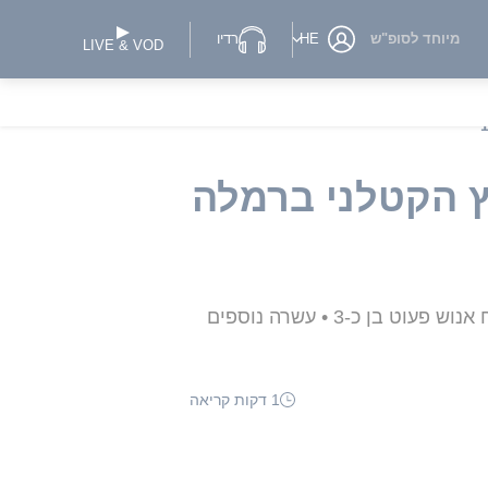
מיוחד לסופ"ש
HE
רדיו
LIVE & VOD
 הקטלני ברמלה
בתום יממה מהתקרית שלקחה את חייהם של ארבעה בני אדם, בהם שלושה בני נוער, ופצעה באורח אנוש פעוט בן כ-3 • עשרה נוספים
1 דקות קריאה