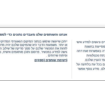
אנחנו והשותפים שלנו מעבדים נתונים כדי לספק
ייתכן שייעשה שימוש בנתוני המיקום הגאוגרפי המדוי
ים וניגשים למידע אישי
או יותר. משמעות הדבר היא שהמיקום שלכם יהיה מדוי
מסייעות בהשגת
לזהות את המכשיר שלכם על סמך סריקה של שילוב המאפי
רה באפשרות זאת דחה
גישה למידע במכשיר. פרסום ותוכן מותאמים אישית, מד
ת טכנולוגיות
ופיתוח שירותים .
י העניין שלכם.
(רשימת שותפים (ספקים
ם בכל עת בלחיצה על
נו. מידע נוסף אפשר
LIVE
קטגוריות
משפטי
חדשות מתפרצות
תנאי שימוש