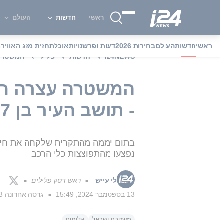
ראשי
חדשות
העולם
ראשי
חדשות
העולם
בחירות 2026
דעות ופרשנויות
אוכל
תחזית מזג האוויר
מ
i24NEWS
חדשות
פלילי
המשטרה 
המשטרה עצרה חשו
- תושב העיר בן 17
נפצעו מהתפוצצות כלי הרכב
לי עייש
ראש דסק פלילים
■
■
13 בספטמבר 2024, 15:49
גרסה אחרונה
13 בספטמב
■
משטרת ישראל
אלימות