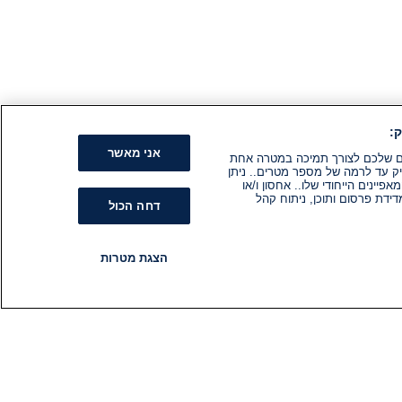
:
אני מאשר
קים שלכם לצורך תמיכה במטרה אחת
ק עד לרמה של מספר מטרים.. ניתן
ינים הייחודי שלו.. אחסון ו/או
ידת פרסום ותוכן, ניתוח קהל
דחה הכול
הצגת מטרות
רדיו
תוכניות
עקבו אחרינו
הירשם לניוזלטר