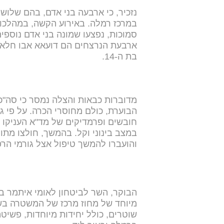
נזכיר, כי ארבעה בני אדם, בהם שלוש
במרכז רמלה. באירוע הקשה, במהלכו 
סמוכות, נפצעו שמונה בני אדם נוספי
ארבעת הנרצחים הם דועאא אבו חלאוה,
בת ה-14.
מדוברות כבאות והצלה נמסר כי סה"כ
הבוערת, כולם מחוסרי הכרה. על פי גו
חובשים ופרמדיקים של מד"א העניקו ט
במצב בינוני וקל. בהמשך, חולצו מתוך
והועברו להמשך טיפול אצל גורמי הרפ
הבוקר, השר לביטחון לאומי איתמר ב
מיוחד של מחוז מרכז של המשטרה בש
שוטרים, כולל יחידות מיוחדות, פשי