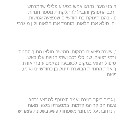
ה בני נוער, נהרגו אמש בפיגוע פלילי שהתרחש
רכב התפוצץ והוביל להתלקחות מספר חנויות
ם - בהם תינוקת בת חודשיים שנפצעה אנושות.
 סילא אבו חלאוה, מוחמד אבו חלאוה ולין מוגרבי
, עשרה פצועים במקום, חמישה חולצו מתוך החנות
רמי רפואה, שני כלי רכב ושתי חנויות עלו באש.
יפול רפואי במקום לכשבעה נפגעים עוברי אורח,
 אחת החנויות הבוערת תינוק בן כחודשיים ואימו,
ואה.
ן גביר ביקר בזירה ואמר הצטרף למבצע נרחב
עות הבוקר המוקדמות, במסגרתו ביצעו מאות
טה נרחבת על מתחמי משפחות פשע בשכונת ג'ואריש