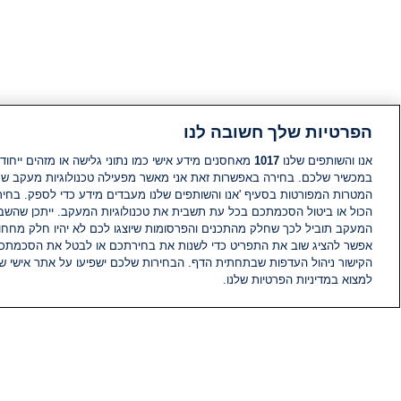
הפרטיות שלך חשובה לנו
אנו והשותפים שלנו
1017
מאחסנים מידע אישי כמו נתוני גלישה או מזהים ייחודי
במכשיר שלכם. בחירה באפשרות זאת אני מאשר מפעילה טכנולוגיות מעקב ש
המטרות המפורטות בסעיף 'אנו והשותפים שלנו מעבדים מידע כדי לספק. בחי
הכול או ביטול הסכמתכם בכל עת תשבית את טכנולוגיות המעקב. ייתכן שהשבת
המעקב תוביל לכך שחלק מהתכנים והפרסומות שיוצגו לכם לא יהיו חלק מחחומ
אפשר להציג שוב את התפריט כדי לשנות את בחירתכם או לבטל את הסכמתכ
הקישור ניהול העדפות שבתחתית הדף. הבחירות שלכם ישפיעו על אתר אישי של
למצוא במדיניות הפרטיות שלנו.
חדשות
פיד חדשות
מידע
הוועד המנהל של i24NEWS