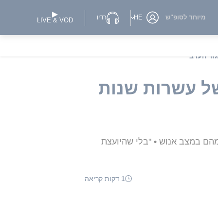
מיוחד לסופ"ש
HE
רדיו
LIVE & VOD
זר הערבי"
של עשרות שנות
 לפציעתם של 12 בני אדם, כאשר חמישה מהם במצב אנוש • "בלי שהיועצת
1 דקות קריאה