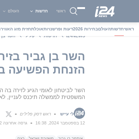
ראשי
חדשות
העולם
ראשי
חדשות
העולם
בחירות 2026
דעות ופרשנויות
אוכל
תחזית מזג האוויר
מ
i24NEWS
חדשות
פלילי
השר בן 
השר בן גביר בזי
הזנחת הפשיעה במ
המשפטית לממשלה תיכנס לעניין, לא י
לי עייש
ראש דסק פלילים
■
■
12 בספטמבר 2024, 16:38
גרסה אחרונה
12 בספטמב
■
איתמר בן גביר
משטרת ישראל
רצח