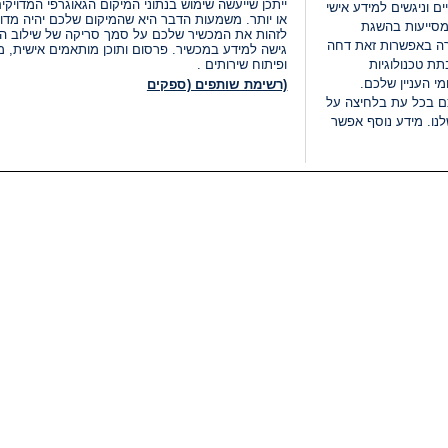
ייתכן שייעשה שימוש בנתוני המיקום הגאוגרפי המדוי
ים וניגשים למידע אישי
או יותר. משמעות הדבר היא שהמיקום שלכם יהיה מדוי
מסייעות בהשגת
לזהות את המכשיר שלכם על סמך סריקה של שילוב המאפי
רה באפשרות זאת דחה
גישה למידע במכשיר. פרסום ותוכן מותאמים אישית, מד
ת טכנולוגיות
ופיתוח שירותים .
י העניין שלכם.
(רשימת שותפים (ספקים
ם בכל עת בלחיצה על
נו. מידע נוסף אפשר
LIVE
קטגוריות
משפטי
חדשות מתפרצות
תנאי שימוש
חדשות
מדיניות פרטיות
העולם
תנאי פרסום ותנאי מכירות
בחירות 2026
הצהרת נגישות
דעות ופרשנויות
נהל העדפות
אוכל
רשימת עוגיות
תחזית מזג האוויר
מיוחד לסופ"ש