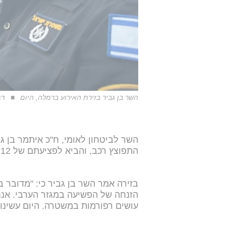
השר בן גביר בזירת האירוע ברמלה, היום
דו
השר לביטחון לאומי, ח"כ איתמר בן גב
התפוצץ רכב, והביא לפציעתם של 12 בני אדם, כאשר חמישה מהם במצב אנוש.
בזירה אמר השר בן גביר כי: "מדובר 
הזנחה של הפשיעה במגזר הערבי. אנח
עושים רפורמות במשטרה. היום עשינו עוד שינויים, של 18 קצי