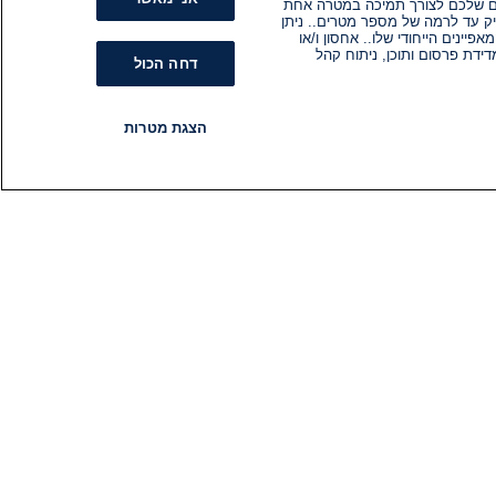
קים שלכם לצורך תמיכה במטרה אחת
ק עד לרמה של מספר מטרים.. ניתן
ינים הייחודי שלו.. אחסון ו/או
ידת פרסום ותוכן, ניתוח קהל
דחה הכול
הצגת מטרות
רדיו
תוכניות
עקבו אחרינו
הירשם לניוזלטר