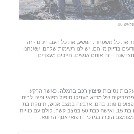
פלאש 90
צור את כל משפחות הפשע, את כל העבריינים - זה
דעים בדיוק מי הם, יש לנו רשימות שלהם, שאנחנו
חצי שנה – זה אותם אנשים. חייבים מעצרים
עקבות נסיבות
פיצוץ רכב ברמלה
, כאשר הרקע
פרמדיקים של מד"א העניקו טיפול רפואי ופינו לבית
חולים שמיר-אסף הרופא וקפלן, 12 פצועים פונו, בהם, ארבעה במצב אנוש, תינוקת בת
חודשיים, ילדה בת 5, ילד בן 10 ונערה בת 15, ואישה כבת 50 במצב קשה. כולם עם כוויות
 מצומצם הוכרז במרכז הרפואי אסף הרופא.