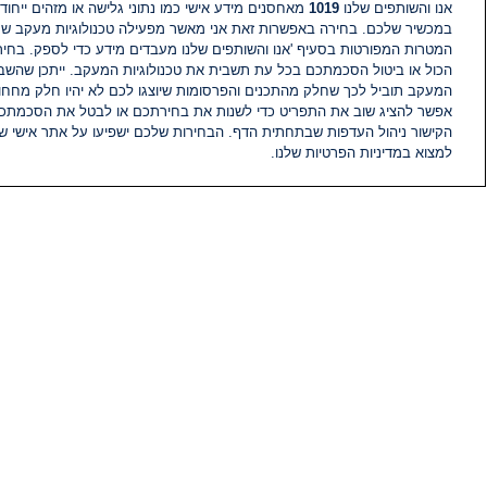
אנו והשותפים שלנו
1019
מאחסנים מידע אישי כמו נתוני גלישה או מזהים ייחודי
במכשיר שלכם. בחירה באפשרות זאת אני מאשר מפעילה טכנולוגיות מעקב ש
המטרות המפורטות בסעיף 'אנו והשותפים שלנו מעבדים מידע כדי לספק. בחי
הכול או ביטול הסכמתכם בכל עת תשבית את טכנולוגיות המעקב. ייתכן שהשבת
המעקב תוביל לכך שחלק מהתכנים והפרסומות שיוצגו לכם לא יהיו חלק מחחומ
אפשר להציג שוב את התפריט כדי לשנות את בחירתכם או לבטל את הסכמתכ
הקישור ניהול העדפות שבתחתית הדף. הבחירות שלכם ישפיעו על אתר אישי של
למצוא במדיניות הפרטיות שלנו.
חדשות
פיד חדשות
מידע
הוועד המנהל של i24NEWS
הטאלנטים של i24NEWS
תוכניות הטלוויזיה של i24NEWS
רדיו בשידור חי
דרושים
צור קשר
מפת אתר