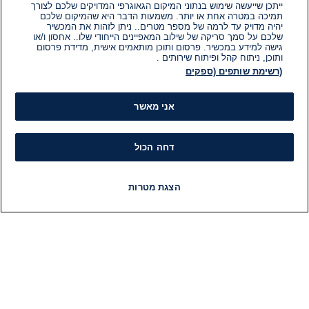
ייתכן שייעשה שימוש בנתוני המיקום הגאוגרפי המדויקים שלכם לצורך
תמיכה במטרה אחת או יותר. משמעות הדבר היא שהמיקום שלכם
יהיה מדויק עד לרמה של מספר מטרים.. ניתן לזהות את המכשיר
שלכם על סמך סריקה של שילוב המאפיינים הייחודי שלו.. אחסון ו/או
גישה למידע במכשיר. פרסום ותוכן מותאמים אישית, מדידת פרסום
ותוכן, ניתוח קהל ופיתוח שירותים .
(רשימת שותפים (ספקים
אני מאשר
דחה הכול
הצגת מטרות
חדשות
פיד חדשות
LIVE
רדיו
תוכניות
מידע
קט
הוועד המנהל של i24NEWS
חד
הטאלנטים של i24NEWS
חד
תוכניות הטלוויזיה של i24NEWS
הע