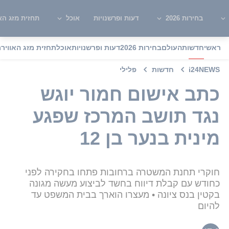
בחירות 2026
דעות ופרשנויות
אוכל
תחזית מזג האו
ראשי
חדשות
העולם
בחירות 2026
דעות ופרשנויות
אוכל
תחזית מזג האוויר
מ
i24NEWS
חדשות
פלילי
כתב אישום חמור יוגש
נגד תושב המרכז שפגע
מינית בנער בן 12
חוקרי תחנת המשטרה ברחובות פתחו בחקירה לפני
כחודש עם קבלת דיווח בחשד לביצוע מעשה מגונה
בקטין בנס ציונה • מעצרו הוארך בבית המשפט עד
להיום