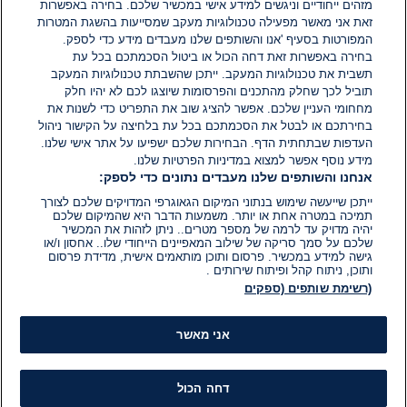
מזהים ייחודיים וניגשים למידע אישי במכשיר שלכם. בחירה באפשרות
אין עדיין תגובות. היה הראשון להגיב
זאת אני מאשר מפעילה טכנולוגיות מעקב שמסייעות בהשגת המטרות
המפורטות בסעיף 'אנו והשותפים שלנו מעבדים מידע כדי לספק.
בחירה באפשרות זאת דחה הכול או ביטול הסכמתכם בכל עת
הוסף תגובה
תשבית את טכנולוגיות המעקב. ייתכן שהשבתת טכנולוגיות המעקב
תוביל לכך שחלק מהתכנים והפרסומות שיוצגו לכם לא יהיו חלק
מחחומי העניין שלכם. אפשר להציג שוב את התפריט כדי לשנות את
בחירתכם או לבטל את הסכמתכם בכל עת בלחיצה על הקישור ניהול
העדפות שבתחתית הדף. הבחירות שלכם ישפיעו על אתר אישי שלנו.
מידע נוסף אפשר למצוא במדיניות הפרטיות שלנו.
אנחנו והשותפים שלנו מעבדים נתונים כדי לספק:
ייתכן שייעשה שימוש בנתוני המיקום הגאוגרפי המדויקים שלכם לצורך
תמיכה במטרה אחת או יותר. משמעות הדבר היא שהמיקום שלכם
יהיה מדויק עד לרמה של מספר מטרים.. ניתן לזהות את המכשיר
שלכם על סמך סריקה של שילוב המאפיינים הייחודי שלו.. אחסון ו/או
גישה למידע במכשיר. פרסום ותוכן מותאמים אישית, מדידת פרסום
ותוכן, ניתוח קהל ופיתוח שירותים .
(רשימת שותפים (ספקים
אני מאשר
דחה הכול