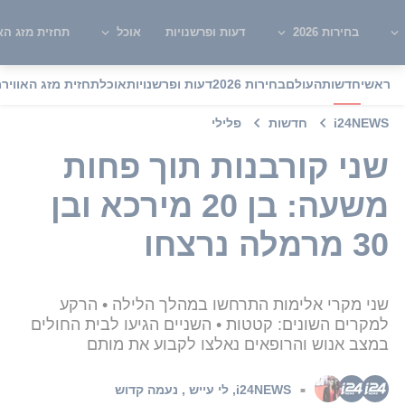
בחירות 2026
דעות ופרשנויות
אוכל
תחזית מזג האו
ראשי
חדשות
העולם
בחירות 2026
דעות ופרשנויות
אוכל
תחזית מזג האוויר
מ
i24NEWS
חדשות
פלילי
שני קורבנות תוך פחות
משעה: בן 20 מירכא ובן
30 מרמלה נרצחו
שני מקרי אלימות התרחשו במהלך הלילה • הרקע
למקרים השונים: קטטות • השניים הגיעו לבית החולים
במצב אנוש והרופאים נאלצו לקבוע את מותם
i24NEWS
,
לי עייש
,
נעמה קדוש
■