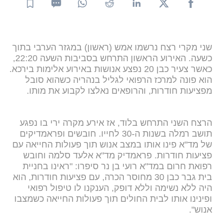
שני מקרי רצח נרשמו אמש (ראשון) במגזר הערבי בתוך
כשעה. האירוע הראשון התרחש בסביבות השעה 22:20,
כאשר צעיר כבן 20 נפצע אנושות באירוע אלימות בירכא.
הוא פונה למרכז הרפואי לגליל בנהריה כשהוא סובל
מפציעות חודרות, והרופאים נאלצו לקבוע את מותו.
הרצח השני התרחש בלוד, אז אירע מקרה ירי בו נפגע
תושב רמלה בשנות ה-30 לחייו. חובשים ופראמדיקים
של מד"א פינו אותו במצב אנוש תוך פעולות החייאה עם
פציעות חודרות. פראמדיק מד"א אלעד סלמה וחובש
רפואת חרום במד"א רועי בן נר סיפרו: "ראינו בחניית
בית גבר כבן 30 מחוסר הכרה, עם פציעות חודרות, הוא
היה ללא נשימה וללא דופק, הענקנו לו טיפול רפואי
ופינינו אותו לבית החולים תוך פעולות החייאה כשמצבו
אנוש".