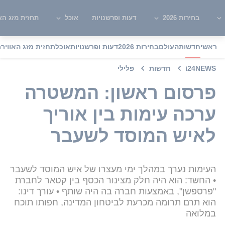
בחירות 2026
דעות ופרשנויות
אוכל
תחזית מזג האו
ראשי
חדשות
העולם
בחירות 2026
דעות ופרשנויות
אוכל
תחזית מזג האוויר
מ
i24NEWS
חדשות
פלילי
פרסום ראשון: המשטרה
ערכה עימות בין אוריך
לאיש המוסד לשעבר
העימות נערך במהלך ימי מעצרו של איש המוסד לשעבר
• החשד: הוא היה חלק מצינור הכסף בין קטאר לחברת
"פרספשן", באמצעות חברה בה היה שותף • עורך דינו:
הוא תרם תרומה מכרעת לביטחון המדינה, חפותו תוכח
במלואה