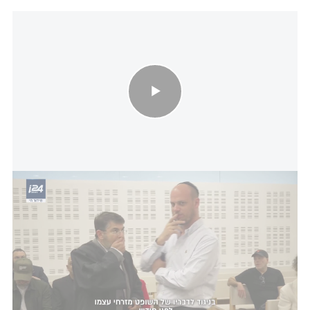
פרשת קטר גייט: המשטרה ספגה ביקורת מהשופט - וחקירת איש
המוסד שנחשפה ב- i24NEWS
עורך דין גדי זילברשלג המייצג את
איש המוסד
לשעבר:
לאור צו איסור הפרסום שהוטל אני מנוע להתייחס
לגופם של דברים, אוכל לומר שמדובר באדם שתרם
תרומה מכרעת לביטחון המדינה משך שנים ארוכות, לא
ביצע כך עבירה ואין לי ספק שחפותו תוכח במלואה.