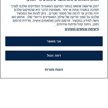
ייתכן שייעשה שימוש בנתוני המיקום הגאוגרפי המדויקים שלכם לצורך
תמיכה במטרה אחת או יותר. משמעות הדבר היא שהמיקום שלכם
יהיה מדויק עד לרמה של מספר מטרים.. ניתן לזהות את המכשיר
שלכם על סמך סריקה של שילוב המאפיינים הייחודי שלו.. אחסון ו/או
גישה למידע במכשיר. פרסום ותוכן מותאמים אישית, מדידת פרסום
ותוכן, ניתוח קהל ופיתוח שירותים .
(רשימת שותפים (ספקים
אני מאשר
דחה הכול
הצגת מטרות
חדשות
פיד חדשות
LIVE
רדיו
תוכניות
מידע
קט
הוועד המנהל של i24NEWS
חד
הטאלנטים של i24NEWS
חד