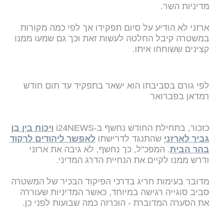
מדיניות השר.
ארזני לא הודיע על סיום תפקידו אך לפי כמה מקורות
במשטרה קיבל החלטה לעשות זאת וכך גם שמעו ממנו
קצינים ששוחחו איתו.
לפי גורם בסביבתו הוא ישאר בתפקיד עד תום חודש
רמדאן בפברואר
כזכור, בתחילת החודש נחשף ב-i24NEWS
ויכוח בין בן
גביר לארזני
שהתנגד לדרישתו
לאפשר ליהודים לרקוד
בהר הבית
. המפכ"ל, כך נחשף, לא גיבה את ארזני
ודרש ממנו לקיים את הנחיית הדרג המדיני.
מדובר בעימות חריג בדרכי הפיקוד הבכיר של המשטרה
סביב סוגייה רגישה במיוחד, כאשר המדיניות שעוררה
את הסערה המדוברת - הוכרזה כמה שבועות לפני כן.