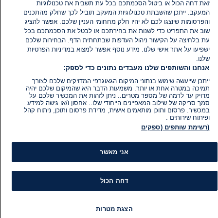
זאת דחה הכול או ביטול הסכמתכם בכל עת תשבית את טכנולוגיות
המעקב. ייתכן שהשבתת טכנולוגיות המעקב תוביל לכך שחלק מהתכנים
והפרסומות שיוצגו לכם לא יהיו חלק מחחומי העניין שלכם. אפשר להציג
שוב את התפריט כדי לשנות את בחירתכם או לבטל את הסכמתכם בכל
עת בלחיצה על הקישור ניהול העדפות שבתחתית הדף. הבחירות שלכם
ישפיעו על אתר אישי שלנו. מידע נוסף אפשר למצוא במדיניות הפרטיות
שלנו.
אנחנו והשותפים שלנו מעבדים נתונים כדי לספק:
ייתכן שייעשה שימוש בנתוני המיקום הגאוגרפי המדויקים שלכם לצורך
תמיכה במטרה אחת או יותר. משמעות הדבר היא שהמיקום שלכם יהיה
מדויק עד לרמה של מספר מטרים.. ניתן לזהות את המכשיר שלכם על
סמך סריקה של שילוב המאפיינים הייחודי שלו.. אחסון ו/או גישה למידע
במכשיר. פרסום ותוכן מותאמים אישית, מדידת פרסום ותוכן, ניתוח קהל
ופיתוח שירותים .
(רשימת שותפים (ספקים
אני מאשר
דחה הכול
מידע
קט
הצגת מטרות
הוועד המנהל של i24NEWS
חד