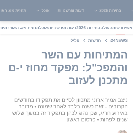
בחירות 2026
דעות ופרשנויות
אוכל
תחזית מזג האוו
אשי
חדשות
העולם
בחירות 2026
דעות ופרשנויות
אוכל
תחזית מזג האוויר
מיוח
i24NEWS
חדשות
פלילי
המתיחות עם השר
והמפכ"ל: מפקד מחוז י-ם
מתכנן לעזוב
ניצב אמיר ארזני מתכוון לסיים את תפקידו בחודשים
הקרובים - זאת כשנה בלבד לאחר שמונה • מדובר
באירוע חריג, שכן נהוג לכהן בתפקיד זה במשך שלוש
שנים לפחות • פרסום ראשון