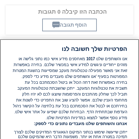
הכתבה הזו קיבלה 0 תגובות
הוסף תגובה
הפרטיות שלך חשובה לנו
תגובות
אנו והשותפים שלנו
1017
מאחסנים מידע אישי כמו נתוני גלישה או
מזהים ייחודיים וניגשים למידע אישי במכשיר שלכם. בחירה באפשרות
אין עדיין תגובות. היה הראשון להגיב
זאת אני מאשר מפעילה טכנולוגיות מעקב שמסייעות בהשגת המטרות
המפורטות בסעיף 'אנו והשותפים שלנו מעבדים מידע כדי לספק.
בחירה באפשרות זאת דחה הכול או ביטול הסכמתכם בכל עת
הוסף תגובה
תשבית את טכנולוגיות המעקב. ייתכן שהשבתת טכנולוגיות המעקב
תוביל לכך שחלק מהתכנים והפרסומות שיוצגו לכם לא יהיו חלק
מחחומי העניין שלכם. אפשר להציג שוב את התפריט כדי לשנות את
בחירתכם או לבטל את הסכמתכם בכל עת בלחיצה על הקישור ניהול
העדפות שבתחתית הדף. הבחירות שלכם ישפיעו על אתר אישי שלנו.
מידע נוסף אפשר למצוא במדיניות הפרטיות שלנו.
אנחנו והשותפים שלנו מעבדים נתונים כדי לספק:
ייתכן שייעשה שימוש בנתוני המיקום הגאוגרפי המדויקים שלכם לצורך
תמיכה במטרה אחת או יותר. משמעות הדבר היא שהמיקום שלכם