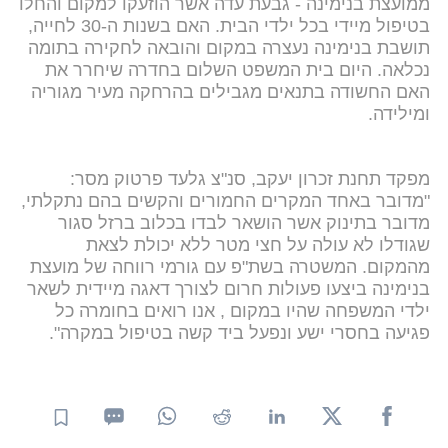
ממועצת בנימינה - גבעת עדה אשר הוזעקו למקום והחלו
בטיפול מיידי בכל ילדי הבית. האם בשנות ה-30 לחייה,
תושבת בנימינה נעצרה במקום והובאה לחקירה בתומה
נכלאה. היום בית המשפט השלום בחדרה שיחרר את
האם החשודה בתנאים מגבילים בהרחקה מעיר מגוריה
ומילידה.
מפקד תחנת זכרון יעקב, סנ"צ גלעד פרטוק מסר:
"מדובר באחד המקרים החמורים והקשים בהם נתקלתי,
מדובר בתינוק אשר הושאר לבדו בכלוב ברזל סגור
שגודלו לא עולה על חצי מטר ללא יכולת לצאת
מהמקום. המשטרה בשת"פ עם גורמי רווחה של מועצת
בנימינה ביצעו פעולות חרום לצורך דאגה מיידית לשאר
ילדי המשפחה שהיו במקום , אנו רואים בחומרה כל
פגיעה בחסרי ישע ונפעל ביד קשה בטיפול במקרה".