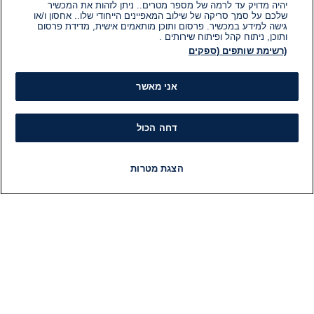
יהיה מדויק עד לרמה של מספר מטרים.. ניתן לזהות את המכשיר
שלכם על סמך סריקה של שילוב המאפיינים הייחודי שלו.. אחסון ו/או
גישה למידע במכשיר. פרסום ותוכן מותאמים אישית, מדידת פרסום
ותוכן, ניתוח קהל ופיתוח שירותים .
(רשימת שותפים (ספקים
אני מאשר
דחה הכול
הצגת מטרות
חדשות
פיד חדשות
LIVE
רדיו
תוכניות
מידע
קט
הוועד המנהל של i24NEWS
חד
הטאלנטים של i24NEWS
חד
תוכניות הטלוויזיה של i24NEWS
הע
רדיו בשידור חי
בחיר
דרושים
דעו