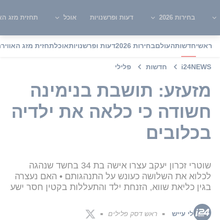
בחירות 2026
דעות ופרשנויות
אוכל
תחזית מזג האו
ראשי
חדשות
העולם
בחירות 2026
דעות ופרשנויות
אוכל
תחזית מזג האוויר
מ
i24NEWS
חדשות
פלילי
מזעזע: תושבת בנימינה
חשודה כי כלאה את ילדיה
בכלובים
שוטרי זכרון יעקב עצרו אישה בת 34 בחשד שנהגה
לכלוא את השלושה כעונש על התנהגותם • האם נעצרה
בגין כליאת שווא, הזנחת ילד והתעללות בקטין חסר ישע
לי עייש
ראש דסק פלילים
■
■