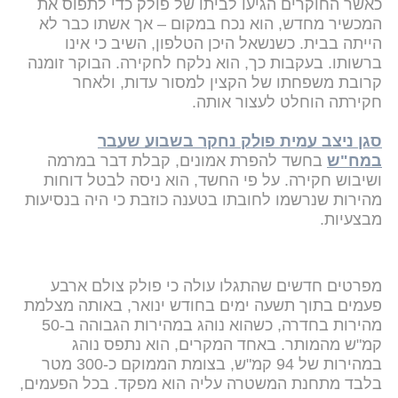
כאשר החוקרים הגיעו לביתו של פולק כדי לתפוס את
המכשיר מחדש, הוא נכח במקום – אך אשתו כבר לא
הייתה בבית. כשנשאל היכן הטלפון, השיב כי אינו
ברשותו. בעקבות כך, הוא נלקח לחקירה. הבוקר זומנה
קרובת משפחתו של הקצין למסור עדות, ולאחר
חקירתה הוחלט לעצור אותה.
סגן ניצב עמית פולק נחקר בשבוע שעבר
במח"ש
בחשד להפרת אמונים, קבלת דבר במרמה
ושיבוש חקירה. על פי החשד, הוא ניסה לבטל דוחות
מהירות שנרשמו לחובתו בטענה כוזבת כי היה בנסיעות
מבצעיות.
מפרטים חדשים שהתגלו עולה כי פולק צולם ארבע
פעמים בתוך תשעה ימים בחודש ינואר, באותה מצלמת
מהירות בחדרה, כשהוא נוהג במהירות הגבוהה ב-50
קמ"ש מהמותר. באחד המקרים, הוא נתפס נוהג
במהירות של 94 קמ"ש, בצומת הממוקם כ-300 מטר
בלבד מתחנת המשטרה עליה הוא מפקד. בכל הפעמים,