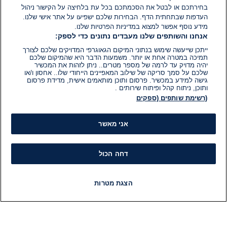
בחירתכם או לבטל את הסכמתכם בכל עת בלחיצה על הקישור ניהול
העדפות שבתחתית הדף. הבחירות שלכם ישפיעו על אתר אישי שלנו.
מידע נוסף אפשר למצוא במדיניות הפרטיות שלנו.
אנחנו והשותפים שלנו מעבדים נתונים כדי לספק:
ייתכן שייעשה שימוש בנתוני המיקום הגאוגרפי המדויקים שלכם לצורך
תמיכה במטרה אחת או יותר. משמעות הדבר היא שהמיקום שלכם
יהיה מדויק עד לרמה של מספר מטרים.. ניתן לזהות את המכשיר
שלכם על סמך סריקה של שילוב המאפיינים הייחודי שלו.. אחסון ו/או
גישה למידע במכשיר. פרסום ותוכן מותאמים אישית, מדידת פרסום
ותוכן, ניתוח קהל ופיתוח שירותים .
(רשימת שותפים (ספקים
אני מאשר
דחה הכול
הצגת מטרות
חדשות
פיד חדשות
LIVE
רדיו
תוכניות