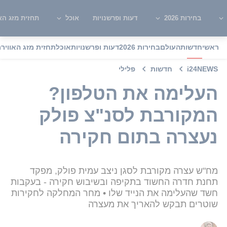
בחירות 2026
דעות ופרשנויות
אוכל
תחזית מזג האו
ראשי
חדשות
העולם
בחירות 2026
דעות ופרשנויות
אוכל
תחזית מזג האוויר
מ
i24NEWS
חדשות
פלילי
העלימה את הטלפון?
המקורבת לסנ"צ פולק
נעצרה בתום חקירה
מח"ש עצרה מקורבת לסגן ניצב עמית פולק, מפקד
תחנת חדרה החשוד בתקיפה ובשיבוש חקירה - בעקבות
חשד שהעלימה את הנייד שלו • מחר המחלקה לחקירות
שוטרים תבקש להאריך את מעצרה