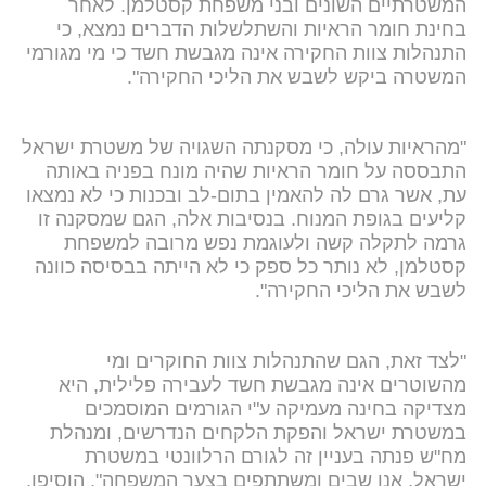
המשטרתיים השונים ובני משפחת קסטלמן. לאחר
בחינת חומר הראיות והשתלשלות הדברים נמצא, כי
התנהלות צוות החקירה אינה מגבשת חשד כי מי מגורמי
המשטרה ביקש לשבש את הליכי החקירה".
"מהראיות עולה, כי מסקנתה השגויה של משטרת ישראל
התבססה על חומר הראיות שהיה מונח בפניה באותה
עת, אשר גרם לה להאמין בתום-לב ובכנות כי לא נמצאו
קליעים בגופת המנוח. בנסיבות אלה, הגם שמסקנה זו
גרמה לתקלה קשה ולעוגמת נפש מרובה למשפחת
קסטלמן, לא נותר כל ספק כי לא הייתה בבסיסה כוונה
לשבש את הליכי החקירה".
"לצד זאת, הגם שהתנהלות צוות החוקרים ומי
מהשוטרים אינה מגבשת חשד לעבירה פלילית, היא
מצדיקה בחינה מעמיקה ע"י הגורמים המוסמכים
במשטרת ישראל והפקת הלקחים הנדרשים, ומנהלת
מח"ש פנתה בעניין זה לגורם הרלוונטי במשטרת
ישראל. אנו שבים ומשתתפים בצער המשפחה", הוסיפו.