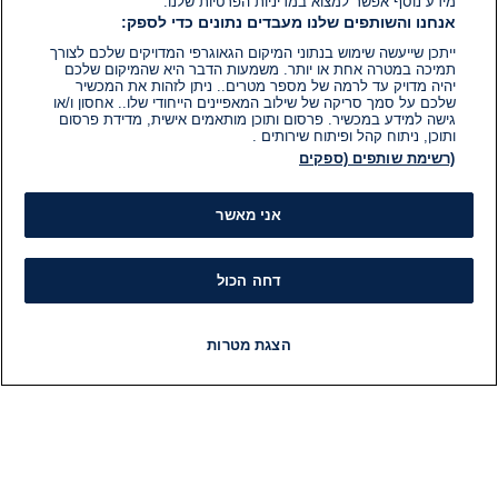
מידע נוסף אפשר למצוא במדיניות הפרטיות שלנו.
אנחנו והשותפים שלנו מעבדים נתונים כדי לספק:
ייתכן שייעשה שימוש בנתוני המיקום הגאוגרפי המדויקים שלכם לצורך
תמיכה במטרה אחת או יותר. משמעות הדבר היא שהמיקום שלכם
יהיה מדויק עד לרמה של מספר מטרים.. ניתן לזהות את המכשיר
שלכם על סמך סריקה של שילוב המאפיינים הייחודי שלו.. אחסון ו/או
גישה למידע במכשיר. פרסום ותוכן מותאמים אישית, מדידת פרסום
ותוכן, ניתוח קהל ופיתוח שירותים .
(רשימת שותפים (ספקים
אני מאשר
דחה הכול
הצגת מטרות
חדשות
פיד חדשות
LIVE
רדיו
תוכניות
מידע
קט
הוועד המנהל של i24NEWS
חד