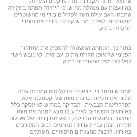
שהוצא המנוח מקברו, הנחה פרקליט המדינה,
בהיוועצות עם מנהלת מח"ש, כי היחידה תפתח בחקירה
שתבחן האם עולה חשד לפלילים בידי מי מהשוטרים
המעורבים. לפיכך, מח"ש קיבלה לידיה את חומרי
החקירה בתיק.
בתוך כך, הונחתה המשטרה להפסיק את התחקור
הפנימי של אופן חקירת התיק. עם זאת, לא גובש חשד
לפלילים מצד המעורבים בתיק.
ממח"ש נמסר כי "יודגש כי פרקליטות המדינה אינה
מלווה את חקירת נסיבות מותו של קסטלמן אלא
הפרקליטות הצבאית, והבדיקה במח"ש לא עסקה כלל
באירועים הקשורים לאירוע בו מצא המנוח את מותו
המצער. במסגרת הבדיקה, בוצע מגוון רחב של פעולות
חקירה, ובהן גביית עדויות מגורמים רבים המעורבים
באירוע, לרבות מהצוותים הרפואיים, הגורמים