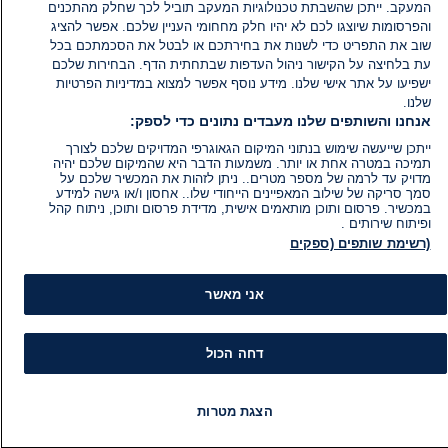
המעקב. ייתכן שהשבתת טכנולוגיות המעקב תוביל לכך שחלק מהתכנים
והפרסומות שיוצגו לכם לא יהיו חלק מחחומי העניין שלכם. אפשר להציג
שוב את התפריט כדי לשנות את בחירתכם או לבטל את הסכמתכם בכל
עת בלחיצה על הקישור ניהול העדפות שבתחתית הדף. הבחירות שלכם
ישפיעו על אתר אישי שלנו. מידע נוסף אפשר למצוא במדיניות הפרטיות
שלנו.
אנחנו והשותפים שלנו מעבדים נתונים כדי לספק:
ייתכן שייעשה שימוש בנתוני המיקום הגאוגרפי המדויקים שלכם לצורך
תמיכה במטרה אחת או יותר. משמעות הדבר היא שהמיקום שלכם יהיה
מדויק עד לרמה של מספר מטרים.. ניתן לזהות את המכשיר שלכם על
סמך סריקה של שילוב המאפיינים הייחודי שלו.. אחסון ו/או גישה למידע
במכשיר. פרסום ותוכן מותאמים אישית, מדידת פרסום ותוכן, ניתוח קהל
ופיתוח שירותים .
(רשימת שותפים (ספקים
אני מאשר
דחה הכול
מידע
קט
הצגת מטרות
הוועד המנהל של i24NEWS
חד
הטאלנטים של i24NEWS
חד
חדשות
פיד חדשות
LIVE
רדיו
תוכניות