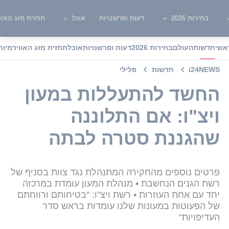
בחירות 2026
דעות ופרשנויות
אוכל
תחזית מזג האוו
אשי
חדשות
העולם
בחירות 2026
דעות ופרשנויות
אוכל
תחזית מזג האוויר
מיוח
i24NEWS
חדשות
פלילי
החשד להתעללות במעון
ויצ"ו: אם התלוננה
שהגננת סטרה לבתה
פרטים נוספים מהחקירה המתנהלת נגד צוות בסניף של
רשת הגנים הנחשבת • מנהלת המעון עומדת במרכזה
יחד עם אחת העוזרות • רשת ויצ"ו: "בטיחותם ורווחתם
של הפעוטות במעונות שלנו עומדות בראש סדר
העדיפויות"