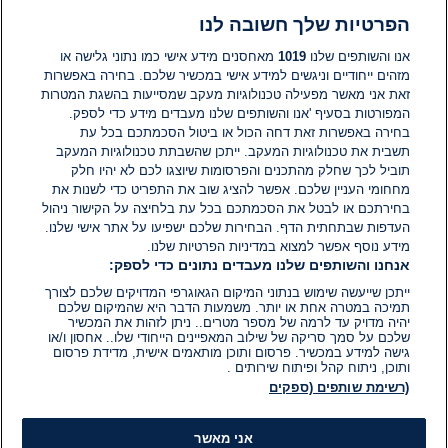
הפרטיות שלך חשובה לנו
תגובות
אנו והשותפים שלנו
1019
מאחסנים מידע אישי כמו נתוני גלישה או
מזהים ייחודיים וניגשים למידע אישי במכשיר שלכם. בחירה באפשרות
זאת אני מאשר מפעילה טכנולוגיות מעקב שמסייעות בהשגת המטרות
אין עדיין תגובות. היה הראשון להגיב
המפורטות בסעיף 'אנו והשותפים שלנו מעבדים מידע כדי לספק.
בחירה באפשרות זאת דחה הכול או ביטול הסכמתכם בכל עת
הוסף תגובה
תשבית את טכנולוגיות המעקב. ייתכן שהשבתת טכנולוגיות המעקב
תוביל לכך שחלק מהתכנים והפרסומות שיוצגו לכם לא יהיו חלק
מחחומי העניין שלכם. אפשר להציג שוב את התפריט כדי לשנות את
בחירתכם או לבטל את הסכמתכם בכל עת בלחיצה על הקישור ניהול
העדפות שבתחתית הדף. הבחירות שלכם ישפיעו על אתר אישי שלנו.
מידע נוסף אפשר למצוא במדיניות הפרטיות שלנו.
אנחנו והשותפים שלנו מעבדים נתונים כדי לספק:
ייתכן שייעשה שימוש בנתוני המיקום הגאוגרפי המדויקים שלכם לצורך
תמיכה במטרה אחת או יותר. משמעות הדבר היא שהמיקום שלכם
יהיה מדויק עד לרמה של מספר מטרים.. ניתן לזהות את המכשיר
שלכם על סמך סריקה של שילוב המאפיינים הייחודי שלו.. אחסון ו/או
גישה למידע במכשיר. פרסום ותוכן מותאמים אישית, מדידת פרסום
ותוכן, ניתוח קהל ופיתוח שירותים .
(רשימת שותפים (ספקים
אני מאשר