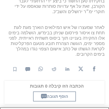
בחקירתו טען החשוד כי ביצע 'ירי הרתעתי' לעבר
הקורבן, זאת על אף עדויות סותרות שנאספו על ידי
חוקרי ימ״ר ירושלים והשב"כ.
לאחר שמעצרו של איש המילואים הוארך מעת לעת
תחת צו איסור פירסום שניתן בבימ"ש, הושלמה בימים
אלו החקירה בעניינו תוך ביסוס תשתית ראייתית. לפני
מספר ימים, הוגשה הצהרת תובע מטעם הפרקליטות
לקראת הגשתו של כתב אישום הצפוי נגדו במהלך
בימים הקרובים.
הכתבה הזו קיבלה 0 תגובות
הוסף תגובה