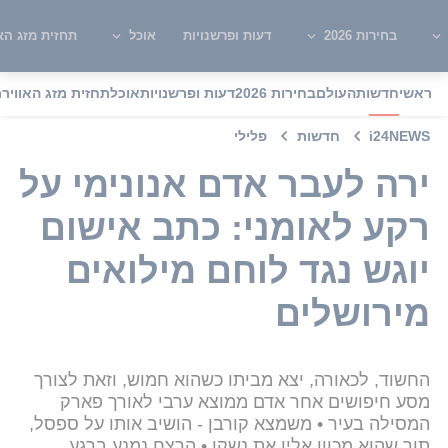
בחירות 2026
דעות ופרשנויות
אוכל
תחזית מזג האו
ראשי
חדשות
העולם
בחירות 2026
דעות ופרשנויות
אוכל
תחזית מזג האוויר
מ
i24NEWS
חדשות
פלילי
ירה לעבר אדם אנונימי על
רקע לאומני: כתב אישום
יוגש נגד לוחם מילואים
מירושלים
החשוד, לכאורה, יצא מביתו כשהוא חמוש, וזאת לצורך
מסע חיפושים אחר אדם ממוצא ערבי לאורך פארק
המסילה בעיר • משמצא קורבן - הושיב אותו על ספסל,
תוך שהוא מכוון אליו את נשקו • הרצח נמנע ברגע