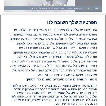
הוסף תגובה
הפרטיות שלך חשובה לנו
תגובות
אנו והשותפים שלנו
1017
מאחסנים מידע אישי כמו נתוני גלישה או
מזהים ייחודיים וניגשים למידע אישי במכשיר שלכם. בחירה באפשרות
זאת אני מאשר מפעילה טכנולוגיות מעקב שמסייעות בהשגת המטרות
אין עדיין תגובות. היה הראשון להגיב
המפורטות בסעיף 'אנו והשותפים שלנו מעבדים מידע כדי לספק.
בחירה באפשרות זאת דחה הכול או ביטול הסכמתכם בכל עת
הוסף תגובה
תשבית את טכנולוגיות המעקב. ייתכן שהשבתת טכנולוגיות המעקב
תוביל לכך שחלק מהתכנים והפרסומות שיוצגו לכם לא יהיו חלק
מחחומי העניין שלכם. אפשר להציג שוב את התפריט כדי לשנות את
בחירתכם או לבטל את הסכמתכם בכל עת בלחיצה על הקישור ניהול
העדפות שבתחתית הדף. הבחירות שלכם ישפיעו על אתר אישי שלנו.
מידע נוסף אפשר למצוא במדיניות הפרטיות שלנו.
אנחנו והשותפים שלנו מעבדים נתונים כדי לספק:
ייתכן שייעשה שימוש בנתוני המיקום הגאוגרפי המדויקים שלכם לצורך
תמיכה במטרה אחת או יותר. משמעות הדבר היא שהמיקום שלכם
יהיה מדויק עד לרמה של מספר מטרים.. ניתן לזהות את המכשיר
שלכם על סמך סריקה של שילוב המאפיינים הייחודי שלו.. אחסון ו/או
גישה למידע במכשיר. פרסום ותוכן מותאמים אישית, מדידת פרסום
ותוכן, ניתוח קהל ופיתוח שירותים .