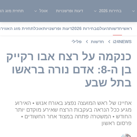
בחירות 2026
דעות ופרשנויות
אוכל
תחזית מזג האו
ראשי
חדשות
העולם
בחירות 2026
דעות ופרשנויות
אוכל
תחזית מזג האוויר
מ
i24NEWS
חדשות
פלילי
כנקמה על רצח אבו רקייק
בן ה-8: אדם נורה בראשו
בתל שבע
אחיינו של ראש המועצה נפצע באורח אנוש • האירוע
מגיע ככל הנראה בעקבות הרצח שאירע מוקדם יותר
החודש • המשטרה פתחה במצוד אחר החשודים •
פרסום ראשון