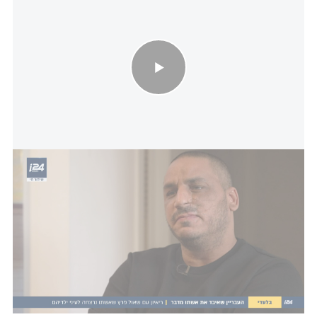
בפעם הראשונה מאז שאשתו נרצחה: העבריין שאול פרץ מדבר
גם במושגים של עולם הפשע הרצח הזה חצה את
הקווים, ומאז הרצח שאול לא דיבר. רק כמה חודשים
לאחר מכן, רגע לפני שנכנס לכלא, הסכים לשבת איתנו
לראיון בלעדי, שם הוא שחזר את מה שקרה באותו בוקר
נורא. בריאיון ההוא שאול הודה - הוא רצה לנקום,
והמחשבה
לפעול
בחזרה הייתה מיידית. רק דבר אחד
עצר אותו, הילדים.