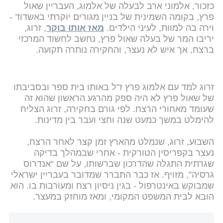
כזכור, אלמוני ארב לבעלה של אלמוג, העבריין שאול
פרץ, בקומה השמינית של בניין מגורים יוקרתי באשדוד -
וירה בה למוות, לעיני הילדים.
מאז אותו בוקר
, זרוג,
יריבו המר של בעלה שאול פרץ, נחשב לחשוד המרכזי
ברצח, אך איש לא נעצר, והחקירה נותרה תקועה.
זרוג למד עם אלמוג פרץ ז”ל באותו בית ספר ובסביבתו
של שאול פרץ לא היה ספק מהרגע הראשון שהוא זה
שעומד מאחורי הרצח. לפי גורם בחקירה, זרוג הצליח
להימלט במשך כמעט שנה וחצי ועבר בין מדינות.
השבוע, זרוג, שנמלט מהארץ זמן קצר לאחר הרצח,
נעצר בקפריסין הטורקית - אחרי שבמהלך בדיקה
שגרתית התגלה שהדרכון שברשותו, על שם “אנדרוס
גרסיה”, מזויף. אז כבר התברר שמדובר בעבריין ישראלי
שמבוקש באינטרפול - בגין ניסיון רצח ומעורבות בו. הוא
הובא לבית המשפט המקומי, ומאז מוחזק במעצר.