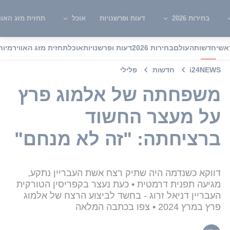
בחירות 2026
דעות ופרשנויות
אוכל
תחזית מזג האוו
אשי
חדשות
העולם
בחירות 2026
דעות ופרשנויות
אוכל
תחזית מזג האוויר
מיוח
i24NEWS
חדשות
פלילי
משפחתה של אלמוג פרץ
על מעצר החשוד
ברציחתה: "זה לא מנחם"
דווקא כשנדמה היה שתיק רצח אשת העבריין נתקע,
מגיעה תפנית דרמטית • כעת נעצר בקפריסין הטורקית
העבריין דניאל זרוג - בחשד לביצוע הרצח של אלמוג
פרץ במרץ 2024 • צפו בכתבה המלאה