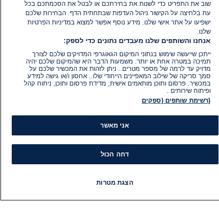
שוב את התפריט כדי לשנות את בחירתכם או לבטל את הסכמתכם בכל
עת בלחיצה על הקישור ניהול העדפות שבתחתית הדף. הבחירות שלכם
ישפיעו על אתר אישי שלנו. מידע נוסף אפשר למצוא במדיניות הפרטיות
שלנו.
אנחנו והשותפים שלנו מעבדים נתונים כדי לספק:
ייתכן שייעשה שימוש בנתוני המיקום הגאוגרפי המדויקים שלכם לצורך
תמיכה במטרה אחת או יותר. משמעות הדבר היא שהמיקום שלכם יהיה
מדויק עד לרמה של מספר מטרים.. ניתן לזהות את המכשיר שלכם על
סמך סריקה של שילוב המאפיינים הייחודי שלו.. אחסון ו/או גישה למידע
במכשיר. פרסום ותוכן מותאמים אישית, מדידת פרסום ותוכן, ניתוח קהל
ופיתוח שירותים .
(רשימת שותפים (ספקים
אני מאשר
מידע
קט
דחה הכול
הוועד המנהל של i24NEWS
חד
הטאלנטים של i24NEWS
חד
תוכניות הטלוויזיה של i24NEWS
הע
רדיו בשידור חי
בחיר
הצגת מטרות
דרושים
דעו
חדשות
פיד חדשות
LIVE
רדיו
תוכניות
צור קשר
או
מפת אתר
תחז
מי