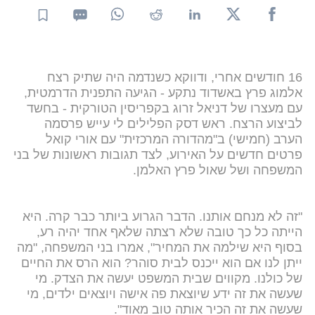
16 חודשים אחרי, ודווקא כשנדמה היה שתיק רצח
אלמוג פרץ באשדוד נתקע - הגיעה התפנית הדרמטית,
עם מעצרו של דניאל זרוג בקפריסין הטורקית - בחשד
לביצוע הרצח. ראש דסק הפלילים לי עייש פרסמה
הערב (חמישי) ב"מהדורה המרכזית" עם אורי קואל
פרטים חדשים על האירוע, לצד תגובות ראשונות של בני
המשפחה ושל שאול פרץ האלמן.
"זה לא מנחם אותנו. הדבר הגרוע ביותר כבר קרה. היא
הייתה כל כך טובה שלא רצתה שלאף אחד יהיה רע,
בסוף היא שילמה את המחיר", אמרו בני המשפחה, "מה
ייתן לנו אם הוא ייכנס לבית סוהר? הוא הרס את החיים
של כולנו. מקווים שבית המשפט יעשה את הצדק. מי
שעשה את זה ידע שיוצאת פה אישה ויוצאים ילדים, מי
שעשה את זה הכיר אותה טוב מאוד".