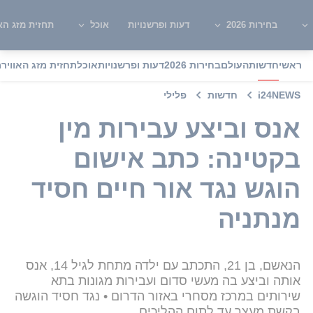
בחירות 2026
דעות ופרשנויות
אוכל
תחזית מזג האו
ראשי
חדשות
העולם
בחירות 2026
דעות ופרשנויות
אוכל
תחזית מזג האוויר
מ
i24NEWS
חדשות
פלילי
אנס וביצע עבירות מין
בקטינה: כתב אישום
הוגש נגד אור חיים חסיד
מנתניה
הנאשם, בן 21, התכתב עם ילדה מתחת לגיל 14, אנס
אותה וביצע בה מעשי סדום ועבירות מגונות בתא
שירותים במרכז מסחרי באזור הדרום • נגד חסיד הוגשה
בקשת מעצר עד לתום ההליכים