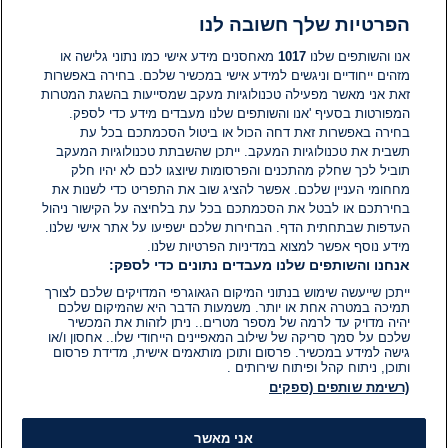
הפרטיות שלך חשובה לנו
תגובות
אנו והשותפים שלנו
1017
מאחסנים מידע אישי כמו נתוני גלישה או
מזהים ייחודיים וניגשים למידע אישי במכשיר שלכם. בחירה באפשרות
זאת אני מאשר מפעילה טכנולוגיות מעקב שמסייעות בהשגת המטרות
אין עדיין תגובות. היה הראשון להגיב
המפורטות בסעיף 'אנו והשותפים שלנו מעבדים מידע כדי לספק.
בחירה באפשרות זאת דחה הכול או ביטול הסכמתכם בכל עת
הוסף תגובה
תשבית את טכנולוגיות המעקב. ייתכן שהשבתת טכנולוגיות המעקב
תוביל לכך שחלק מהתכנים והפרסומות שיוצגו לכם לא יהיו חלק
מחחומי העניין שלכם. אפשר להציג שוב את התפריט כדי לשנות את
בחירתכם או לבטל את הסכמתכם בכל עת בלחיצה על הקישור ניהול
העדפות שבתחתית הדף. הבחירות שלכם ישפיעו על אתר אישי שלנו.
מידע נוסף אפשר למצוא במדיניות הפרטיות שלנו.
אנחנו והשותפים שלנו מעבדים נתונים כדי לספק:
ייתכן שייעשה שימוש בנתוני המיקום הגאוגרפי המדויקים שלכם לצורך
תמיכה במטרה אחת או יותר. משמעות הדבר היא שהמיקום שלכם
יהיה מדויק עד לרמה של מספר מטרים.. ניתן לזהות את המכשיר
שלכם על סמך סריקה של שילוב המאפיינים הייחודי שלו.. אחסון ו/או
גישה למידע במכשיר. פרסום ותוכן מותאמים אישית, מדידת פרסום
ותוכן, ניתוח קהל ופיתוח שירותים .
(רשימת שותפים (ספקים
אני מאשר