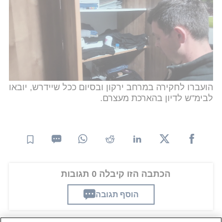
למעלה מ-200 שוטרים ממחוז ת"א בהובלת תחנת
גלילות שבמרחב ירקון, ביחד עם זרוע מג"ב תל אביב
ובה"ד מג"ב, על בתיהם של 28 חשודים בכל רחבי הארץ
וביצעו חיפושים בבתיהם. במהלך החיפושים נתפסו
ראיות הקושרות את החשודים לביצוע
העבירות
לרבות
מחשבים וטלפוניים ניידים ונעצרו 28 חשודים, בחשד
למגוון עבירות מין ופדופיליה, בתום הפעילות החשודים
הועברו לחקירה במרחב ירקון ובסיום ככל שיידרש, יובאו
לבימ"ש לדיון בהארכת מעצרם.
הכתבה הזו קיבלה 0 תגובות
הוסף תגובה