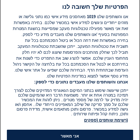
הפרטיות שלך חשובה לנו
תגובות
אנו והשותפים שלנו
1019
מאחסנים מידע אישי כמו נתוני גלישה או
מזהים ייחודיים וניגשים למידע אישי במכשיר שלכם. בחירה באפשרות
אין עדיין תגובות. היה הראשון להגיב
זאת אני מאשר מפעילה טכנולוגיות מעקב שמסייעות בהשגת המטרות
המפורטות בסעיף 'אנו והשותפים שלנו מעבדים מידע כדי לספק.
בחירה באפשרות זאת דחה הכול או ביטול הסכמתכם בכל עת
הוסף תגובה
תשבית את טכנולוגיות המעקב. ייתכן שהשבתת טכנולוגיות המעקב
תוביל לכך שחלק מהתכנים והפרסומות שיוצגו לכם לא יהיו חלק
מחחומי העניין שלכם. אפשר להציג שוב את התפריט כדי לשנות את
בחירתכם או לבטל את הסכמתכם בכל עת בלחיצה על הקישור ניהול
העדפות שבתחתית הדף. הבחירות שלכם ישפיעו על אתר אישי שלנו.
מידע נוסף אפשר למצוא במדיניות הפרטיות שלנו.
אנחנו והשותפים שלנו מעבדים נתונים כדי לספק:
ייתכן שייעשה שימוש בנתוני המיקום הגאוגרפי המדויקים שלכם לצורך
תמיכה במטרה אחת או יותר. משמעות הדבר היא שהמיקום שלכם
יהיה מדויק עד לרמה של מספר מטרים.. ניתן לזהות את המכשיר
שלכם על סמך סריקה של שילוב המאפיינים הייחודי שלו.. אחסון ו/או
גישה למידע במכשיר. פרסום ותוכן מותאמים אישית, מדידת פרסום
ותוכן, ניתוח קהל ופיתוח שירותים .
(רשימת שותפים (ספקים
אני מאשר