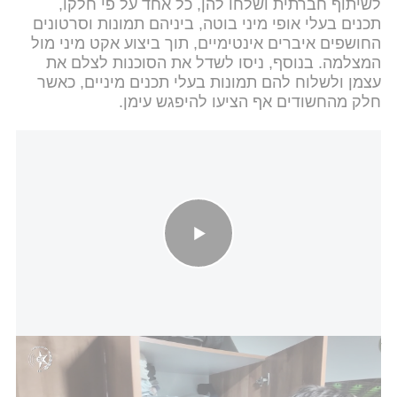
לשיתוף חברתית ושלחו להן, כל אחד על פי חלקו,
תכנים בעלי אופי מיני בוטה, ביניהם תמונות וסרטונים
החושפים איברים אינטימיים, תוך ביצוע אקט מיני מול
המצלמה. בנוסף, ניסו לשדל את הסוכנות לצלם את
עצמן ולשלוח להם תמונות בעלי תכנים מיניים, כאשר
חלק מהחשודים אף הציעו להיפגש עימן.
"התאהבתי בילדה": נחשפה רשת פדופיליה ברשתות
החברתיות.mp4
דוברות המשטרה
הבוקר, עם המעבר לשלב החקירה הגלויה, פשטו