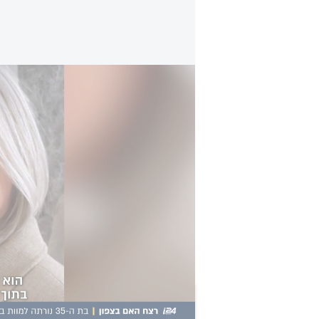
רצח האם בצפון - הנרצחת ה-149 בחברה הערבית: בת ה-35 נורתה למוות בביתה - קרובי משפחתה נעצרו
ניצב מאיר אליהו, מפקד מחוז צפון: 
נשתמש בכל הכלים העומדים לרשותנו 
אזרחים נורמטיבים שומרי החוק.
"המסר שלי לאותם עבריינים שפלים הו
אנחנו נניח לכם צווי הריסה על הבתי
הבתים. עשינו את זה כבר לא מעט פע
בעתיד הקרוב".
הכתבה הזו קיבלה 0 תגובות