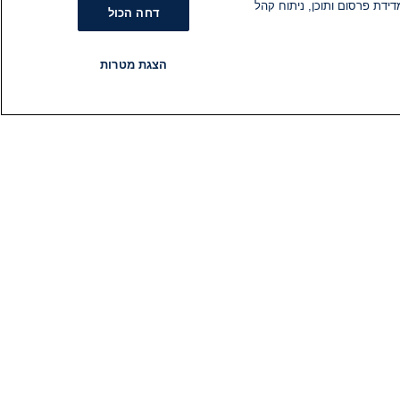
ידת פרסום ותוכן, ניתוח קהל
דחה הכול
הצגת מטרות
רדיו
תוכניות
עקבו אחרינו
הירשם לניוזלטר