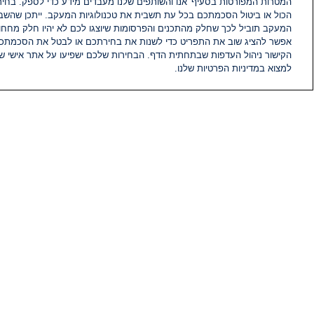
המטרות המפורטות בסעיף 'אנו והשותפים שלנו מעבדים מידע כדי לספק. בחי
הכול או ביטול הסכמתכם בכל עת תשבית את טכנולוגיות המעקב. ייתכן שהשבת
המעקב תוביל לכך שחלק מהתכנים והפרסומות שיוצגו לכם לא יהיו חלק מחחומ
אפשר להציג שוב את התפריט כדי לשנות את בחירתכם או לבטל את הסכמתכ
הקישור ניהול העדפות שבתחתית הדף. הבחירות שלכם ישפיעו על אתר אישי של
למצוא במדיניות הפרטיות שלנו.
חדשות
פיד חדשות
מידע
הוועד המנהל של i24NEWS
הטאלנטים של i24NEWS
תוכניות הטלוויזיה של i24NEWS
רדיו בשידור חי
דרושים
צור קשר
מפת אתר