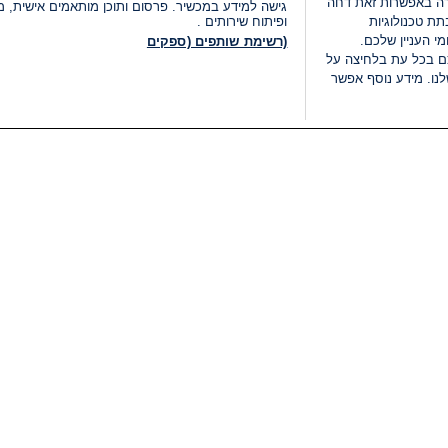
רה באפשרות זאת דחה
גישה למידע במכשיר. פרסום ותוכן מותאמים אישית, מד
ת טכנולוגיות
ופיתוח שירותים .
י העניין שלכם.
(רשימת שותפים (ספקים
ם בכל עת בלחיצה על
נו. מידע נוסף אפשר
LIVE
קטגוריות
משפטי
חדשות מתפרצות
תנאי שימוש
חדשות
מדיניות פרטיות
העולם
תנאי פרסום ותנאי מכירות
בחירות 2026
הצהרת נגישות
דעות ופרשנויות
נהל העדפות
אוכל
רשימת עוגיות
תחזית מזג האוויר
מיוחד לסופ"ש