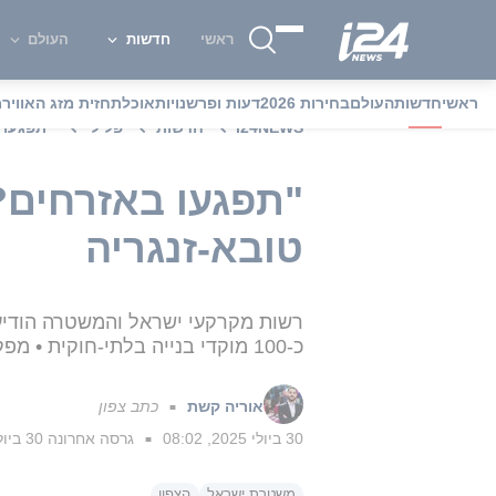
ראשי
חדשות
העולם
ראשי
חדשות
העולם
בחירות 2026
דעות ופרשנויות
אוכל
תחזית מזג האוויר
מ
i24NEWS
חדשות
פלילי
"תפגעו 
"תפגעו באזרחים?
טובא-זנגריה
רשות מקרקעי ישראל והמשטרה הודיע
כ-100 מוקדי בנייה בלתי-חוקית • מפקד מחוז צפון: "נפגע בכל מי שמטיל אימה על אזרחים"
אוריה קשת
כתב צפון
■
30 ביולי 2025, 08:02
גרסה אחרונה
30 ביולי 2025, 08:07
■
משטרת ישראל
הצפון