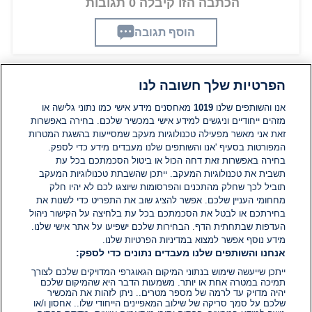
הכתבה הזו קיבלה 0 תגובות
הוסף תגובה
הפרטיות שלך חשובה לנו
תגובות
אנו והשותפים שלנו
1019
מאחסנים מידע אישי כמו נתוני גלישה או
מזהים ייחודיים וניגשים למידע אישי במכשיר שלכם. בחירה באפשרות
זאת אני מאשר מפעילה טכנולוגיות מעקב שמסייעות בהשגת המטרות
אין עדיין תגובות. היה הראשון להגיב
המפורטות בסעיף 'אנו והשותפים שלנו מעבדים מידע כדי לספק.
בחירה באפשרות זאת דחה הכול או ביטול הסכמתכם בכל עת
הוסף תגובה
תשבית את טכנולוגיות המעקב. ייתכן שהשבתת טכנולוגיות המעקב
תוביל לכך שחלק מהתכנים והפרסומות שיוצגו לכם לא יהיו חלק
מחחומי העניין שלכם. אפשר להציג שוב את התפריט כדי לשנות את
בחירתכם או לבטל את הסכמתכם בכל עת בלחיצה על הקישור ניהול
העדפות שבתחתית הדף. הבחירות שלכם ישפיעו על אתר אישי שלנו.
מידע נוסף אפשר למצוא במדיניות הפרטיות שלנו.
אנחנו והשותפים שלנו מעבדים נתונים כדי לספק:
ייתכן שייעשה שימוש בנתוני המיקום הגאוגרפי המדויקים שלכם לצורך
תמיכה במטרה אחת או יותר. משמעות הדבר היא שהמיקום שלכם
יהיה מדויק עד לרמה של מספר מטרים.. ניתן לזהות את המכשיר
שלכם על סמך סריקה של שילוב המאפיינים הייחודי שלו.. אחסון ו/או