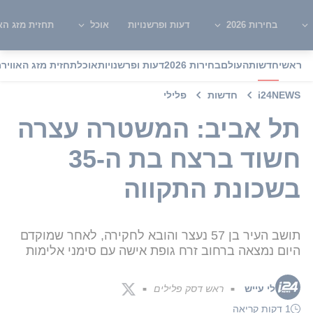
בחירות 2026
דעות ופרשנויות
אוכל
תחזית מזג האו
ראשי
חדשות
העולם
בחירות 2026
דעות ופרשנויות
אוכל
תחזית מזג האוויר
מ
i24NEWS
חדשות
פלילי
תל אביב: המשטרה עצרה
חשוד ברצח בת ה-35
בשכונת התקווה
תושב העיר בן 57 נעצר והובא לחקירה, לאחר שמוקדם
היום נמצאה ברחוב זרח גופת אישה עם סימני אלימות
לי עייש
ראש דסק פלילים
■
■
1 דקות קריאה