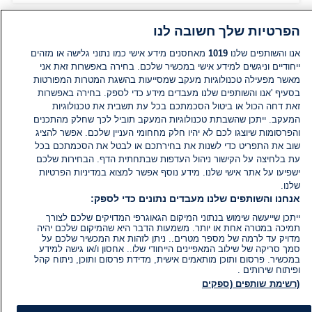
הפרטיות שלך חשובה לנו
אנו והשותפים שלנו
1019
מאחסנים מידע אישי כמו נתוני גלישה או מזהים
ייחודיים וניגשים למידע אישי במכשיר שלכם. בחירה באפשרות זאת אני
מאשר מפעילה טכנולוגיות מעקב שמסייעות בהשגת המטרות המפורטות
בסעיף 'אנו והשותפים שלנו מעבדים מידע כדי לספק. בחירה באפשרות
זאת דחה הכול או ביטול הסכמתכם בכל עת תשבית את טכנולוגיות
המעקב. ייתכן שהשבתת טכנולוגיות המעקב תוביל לכך שחלק מהתכנים
והפרסומות שיוצגו לכם לא יהיו חלק מחחומי העניין שלכם. אפשר להציג
שוב את התפריט כדי לשנות את בחירתכם או לבטל את הסכמתכם בכל
עת בלחיצה על הקישור ניהול העדפות שבתחתית הדף. הבחירות שלכם
ישפיעו על אתר אישי שלנו. מידע נוסף אפשר למצוא במדיניות הפרטיות
שלנו.
אנחנו והשותפים שלנו מעבדים נתונים כדי לספק:
ייתכן שייעשה שימוש בנתוני המיקום הגאוגרפי המדויקים שלכם לצורך
תמיכה במטרה אחת או יותר. משמעות הדבר היא שהמיקום שלכם יהיה
מדויק עד לרמה של מספר מטרים.. ניתן לזהות את המכשיר שלכם על
סמך סריקה של שילוב המאפיינים הייחודי שלו.. אחסון ו/או גישה למידע
במכשיר. פרסום ותוכן מותאמים אישית, מדידת פרסום ותוכן, ניתוח קהל
ופיתוח שירותים .
(רשימת שותפים (ספקים