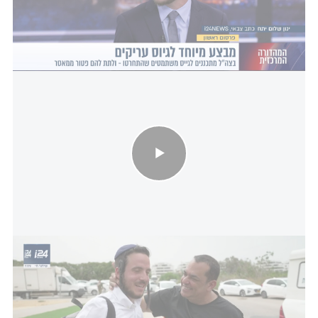
ולהתמיד בשירות תקין ללא היעדרויות או בקשות פטור.
במקרה שיעמדו בתנאים אלו, ולא יגיעו במהלך שירותם
למעצר או למאסר בפועל, יאפשר את סיום ההליכים
כנגדם בצה"ל.
כלא לפני גיוס: ניב גלבוע עם מבקר המסעדות החרדי שרצה להתגייס,
אבל נשלח קודם לכלא
ההרשמה למבצע תתאפשר עד ליום חמישי באמצעות