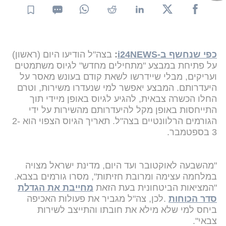
כפי שנחשף ב-i24NEWS
:
בצה"ל הודיעו היום (ראשון)
על פתיחת במבצע "מתחילים מחדש" לגיוס משתמטים
ועריקים, מבלי שיידרשו לשאת קודם בעונש מאסר על
היעדרותם. המבצע יאפשר למי שנעדרו משירות, וטרם
החלו הכשרה צבאית, להגיע לגיוס באופן מיידי תוך
התייחסות באופן מקל להיעדרותם מהשירות על ידי
הגורמים הרלוונטיים בצה"ל. תאריך הגיוס הצפוי הוא 2-
3 בספטמבר.
"מהשבעה לאוקטובר ועד היום, מדינת ישראל מצויה
במלחמה עצימה ומרובת חזיתות", מסרו גורמים בצבא.
"המציאות הביטחונית בעת הזאת
מחייבת את הגדלת
סדר הכוחות
.לכן, צה"ל מגביר את פעולות האכיפה
ביחס למי שלא מילא את חובתו והתייצב לשירות
צבאי".