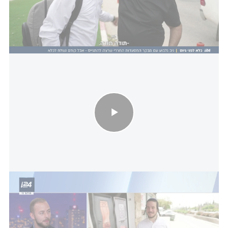
קישור לטופס הרשמה, שיופיע בהודעת סמס
שתישלח למועמדים הרלוונטיים, או באמצעות המוקדים
הטלפוניים של יחידת מיטב, שיהיו פתוחים לפניות
בנושא.
רצה להתגייס ונשלח לכלא: תגובת צה"ל לגיוסו של המבקר
הכשר
i24NEWS
המתווה נחשף לראשונה ב-i24NEWS בחודש מאי.
הרעיון התגלגל בין בכירים בצבא, בין היתר בעקבות