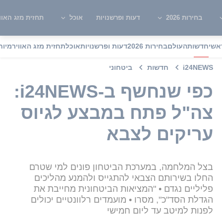
בחירות 2026
דעות ופרשנויות
אוכל
תחזית מזג האוו
אשי
חדשות
העולם
בחירות 2026
דעות ופרשנויות
אוכל
תחזית מזג האוויר
מיוח
i24NEWS
חדשות
ביטחוני
כפי שנחשף ב-i24NEWS:
צה"ל פתח במבצע לגיוס
עריקים לצבא
בצל המלחמה, במערכת הביטחון פונים למי שטרם
החלו בשירותם הצבאי להתגייס ולהמנע מהליכים
פליליים נגדם • "המציאות הביטחונית מחייבת את
הגדלת הסד"כ", מסרו • מועמדים רלוונטיים יכולים
לפנות למיטב עד ליום חמישי