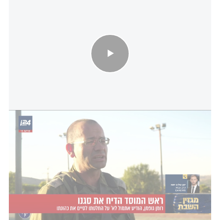
ראש המוסד הנכנס רומן גופמן הדיח את סגנו
i24NEWS
כזכור, המינוי מתבצע ימים ספורים לאחר
הדחת הסגן
הקודם
- א'. ההדחה המדוברת נעשתה ארבעה ימים
בלבד לאחר כניסתו של גופמן לתפקיד, וזאת מתוך
כוונה למנות צוות משלו שיסייע לו בניהול המוסד.