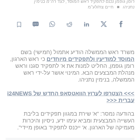
רומן גופמן נכנס לתפקיד ראש המוסד, לצד רה"מ בנימין
נתניהו
חיים צח/לע"מ
משרד ראש הממשלה הודיע אתמול (חמישי) בשם
המוסד למודיעין ולתפקידים מיוחדים
כי ראש הארגון,
רומן גופמן, החליט למנות את א' לתפקיד סגנו וראש
מנהלת המבצעים הבא. המינוי אושר על-ידי ראש
הממשלה, בנימין נתניהו.
>>> הצטרפו לערוץ הוואטסאפ החדש של i24NEWS
עברית <<<
בהודעה נמסר: "א' שירת במגוון תפקידים בליבת
העשייה המבצעית ומביא עימו ידע, ניסיון והיכרות
מעמיקה של הארגון. א' ייכנס לתפקיד באופן מיידי".