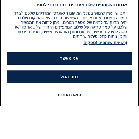
אנחנו והשותפים שלנו מעבדים נתונים כדי לספק:
ייתכן שייעשה שימוש בנתוני המיקום הגאוגרפי המדויקים שלכם לצורך
תמיכה במטרה אחת או יותר. משמעות הדבר היא שהמיקום שלכם
יהיה מדויק עד לרמה של מספר מטרים.. ניתן לזהות את המכשיר
שלכם על סמך סריקה של שילוב המאפיינים הייחודי שלו.. אחסון ו/או
גישה למידע במכשיר. פרסום ותוכן מותאמים אישית, מדידת פרסום
ותוכן, ניתוח קהל ופיתוח שירותים .
(רשימת שותפים (ספקים
אני מאשר
דחה הכול
הצגת מטרות
חדשות
פיד חדשות
LIVE
רדיו
תוכניות
מידע
קט
הוועד המנהל של i24NEWS
חד