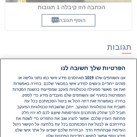
הכתבה הזו קיבלה 1 תגובות
הוסף תגובה
תגובות
הפרטיות שלך חשובה לנו
הוסף תגובה
אנו והשותפים שלנו
1019
מאחסנים מידע אישי כמו נתוני גלישה או
מזהים ייחודיים וניגשים למידע אישי במכשיר שלכם. בחירה באפשרות
יואל הנביא
זאת אני מאשר מפעילה טכנולוגיות מעקב שמסייעות בהשגת המטרות
10 ביולי 2026
המפורטות בסעיף 'אנו והשותפים שלנו מעבדים מידע כדי לספק.
בחירה באפשרות זאת דחה הכול או ביטול הסכמתכם בכל עת
יפה!, כך יש לנהוג, עם חתרנים..!
תשבית את טכנולוגיות המעקב. ייתכן שהשבתת טכנולוגיות המעקב
0
0
הגב
תוביל לכך שחלק מהתכנים והפרסומות שיוצגו לכם לא יהיו חלק
מחחומי העניין שלכם. אפשר להציג שוב את התפריט כדי לשנות את
בחירתכם או לבטל את הסכמתכם בכל עת בלחיצה על הקישור ניהול
העדפות שבתחתית הדף. הבחירות שלכם ישפיעו על אתר אישי שלנו.
מידע נוסף אפשר למצוא במדיניות הפרטיות שלנו.