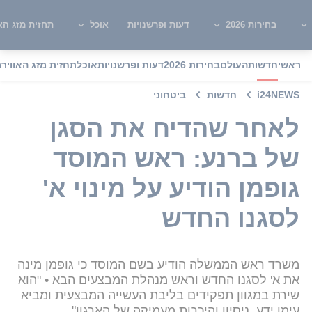
בחירות 2026
דעות ופרשנויות
אוכל
תחזית מזג האו
ראשי
חדשות
העולם
בחירות 2026
דעות ופרשנויות
אוכל
תחזית מזג האוויר
מ
i24NEWS
חדשות
ביטחוני
לאחר שהדיח את הסגן
של ברנע: ראש המוסד
גופמן הודיע על מינוי א'
לסגנו החדש
משרד ראש הממשלה הודיע בשם המוסד כי גופמן מינה
את א' לסגנו החדש וראש מנהלת המבצעים הבא • "הוא
שירת במגוון תפקידים בליבת העשייה המבצעית ומביא
עימו ידע, ניסיון והיכרות מעמיקה של הארגון"