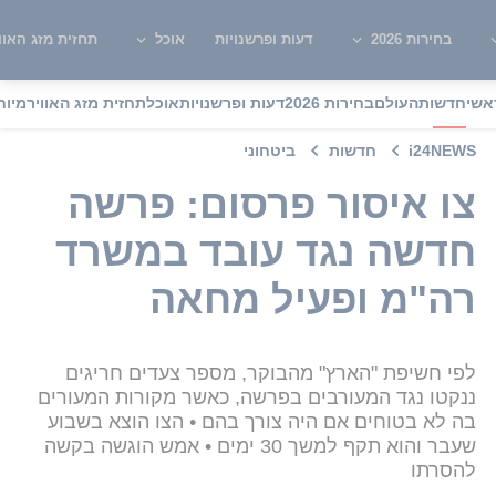
בחירות 2026
דעות ופרשנויות
אוכל
תחזית מזג האוו
אשי
חדשות
העולם
בחירות 2026
דעות ופרשנויות
אוכל
תחזית מזג האוויר
מיוח
i24NEWS
חדשות
ביטחוני
צו איסור פרסום: פרשה
חדשה נגד עובד במשרד
רה"מ ופעיל מחאה
לפי חשיפת "הארץ" מהבוקר, מספר צעדים חריגים
ננקטו נגד המעורבים בפרשה, כאשר מקורות המעורים
בה לא בטוחים אם היה צורך בהם • הצו הוצא בשבוע
שעבר והוא תקף למשך 30 ימים • אמש הוגשה בקשה
להסרתו