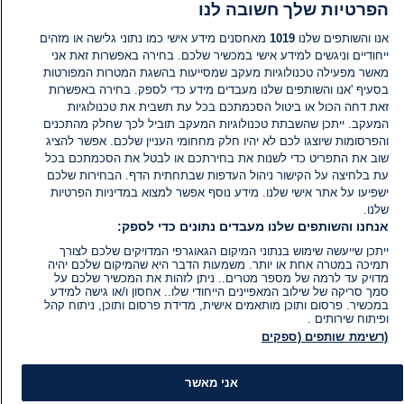
הפרטיות שלך חשובה לנו
הוסף תגובה
אנו והשותפים שלנו
1019
מאחסנים מידע אישי כמו נתוני גלישה או מזהים
ייחודיים וניגשים למידע אישי במכשיר שלכם. בחירה באפשרות זאת אני
מאשר מפעילה טכנולוגיות מעקב שמסייעות בהשגת המטרות המפורטות
בסעיף 'אנו והשותפים שלנו מעבדים מידע כדי לספק. בחירה באפשרות
זאת דחה הכול או ביטול הסכמתכם בכל עת תשבית את טכנולוגיות
המעקב. ייתכן שהשבתת טכנולוגיות המעקב תוביל לכך שחלק מהתכנים
והפרסומות שיוצגו לכם לא יהיו חלק מחחומי העניין שלכם. אפשר להציג
שוב את התפריט כדי לשנות את בחירתכם או לבטל את הסכמתכם בכל
עת בלחיצה על הקישור ניהול העדפות שבתחתית הדף. הבחירות שלכם
ישפיעו על אתר אישי שלנו. מידע נוסף אפשר למצוא במדיניות הפרטיות
שלנו.
אנחנו והשותפים שלנו מעבדים נתונים כדי לספק:
ייתכן שייעשה שימוש בנתוני המיקום הגאוגרפי המדויקים שלכם לצורך
תמיכה במטרה אחת או יותר. משמעות הדבר היא שהמיקום שלכם יהיה
מדויק עד לרמה של מספר מטרים.. ניתן לזהות את המכשיר שלכם על
סמך סריקה של שילוב המאפיינים הייחודי שלו.. אחסון ו/או גישה למידע
במכשיר. פרסום ותוכן מותאמים אישית, מדידת פרסום ותוכן, ניתוח קהל
ופיתוח שירותים .
(רשימת שותפים (ספקים
אני מאשר