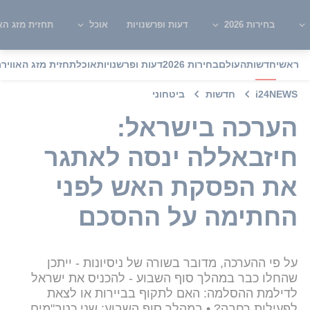
בחירות 2026
דעות ופרשנויות
אוכל
תחזית מזג האו
ראשי
חדשות
העולם
בחירות 2026
דעות ופרשנויות
אוכל
תחזית מזג האוויר
מ
i24NEWS
חדשות
ביטחוני
הערכה בישראל:
חיזבאללה ינסה לאתגר
את הפסקת האש לפני
החתימה על ההסכם
על פי ההערכה, מדובר בשורה של ניסיונות - ייתכן
שהחלו כבר במהלך סוף השבוע - להכניס את ישראל
לדילמת ההסלמה: האם לתקוף בביירות או לצאת
לפעילות רחבה? • במהלך סוף השבוע: שני כטב"מים