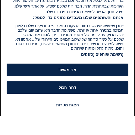
בחירתכם או לבטל את הסכמתכם בכל עת בלחיצה על הקישור ניהול
העדפות שבתחתית הדף. הבחירות שלכם ישפיעו על אתר אישי שלנו.
מידע נוסף אפשר למצוא במדיניות הפרטיות שלנו.
אנחנו והשותפים שלנו מעבדים נתונים כדי לספק:
ייתכן שייעשה שימוש בנתוני המיקום הגאוגרפי המדויקים שלכם לצורך
תמיכה במטרה אחת או יותר. משמעות הדבר היא שהמיקום שלכם
יהיה מדויק עד לרמה של מספר מטרים.. ניתן לזהות את המכשיר
שלכם על סמך סריקה של שילוב המאפיינים הייחודי שלו.. אחסון ו/או
גישה למידע במכשיר. פרסום ותוכן מותאמים אישית, מדידת פרסום
ותוכן, ניתוח קהל ופיתוח שירותים .
(רשימת שותפים (ספקים
אני מאשר
דחה הכול
הצגת מטרות
חדשות
פיד חדשות
LIVE
רדיו
תוכניות