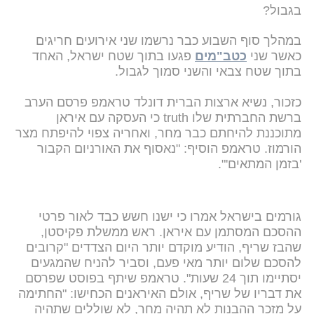
בגבול?
במהלך סוף השבוע כבר נרשמו שני אירועים חריגים
כאשר שני
כטב"מים
פגעו בתוך שטח ישראל, האחד
בתוך שטח צבאי והשני סמוך לגבול.
כזכור, נשיא ארצות הברית דונלד טראמפ פרסם הערב
ברשת החברתית שלו truth כי העסקה עם איראן
מתוכננת להיחתם כבר מחר, ואחריה צפוי להיפתח מצר
הורמוז. טראמפ הוסיף: "נאסוף את האורניום הקבור
'בזמן המתאים'".
גורמים בישראל אמרו כי ישנו חשש כבד לאור פרטי
ההסכם המסתמן עם איראן. ראש ממשלת פקיסטן,
שהבז שריף, הודיע מוקדם יותר היום הצדדים "קרובים
להסכם שלום יותר מאי פעם, וסביר להניח שהמגעים
יסתיימו תוך 24 שעות". טראמפ שיתף בפוסט שפרסם
את דבריו של שריף, אולם האיראנים הכחישו: "החתימה
על מזכר ההבנות לא תהיה מחר, לא שוללים שתהיה