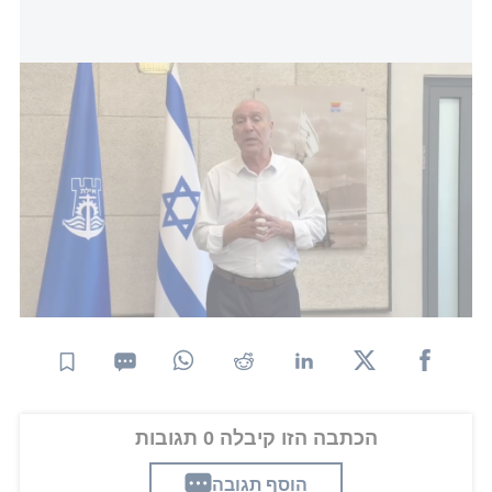
ראש עיריית אילת אלי לנקרי: מברך על הבהרת השב"כ ששמה דברים על
דיוקם"
על פי הדיווח שפורסם מוקדם יותר היום, זיני רואה בעיר
אילת נקודת תורפה ביטחונית בעיקר בשל מיקומה
הגאוגרפי המבודד, והוא הזהיר מפני אפשרות של פלישה
קרקעית אל תוך העיר מגבולותיה היבשתיים, ובפרט
מגבול
ירדן
. לפי הדיווח, הוא סבור כי יש להביא בחשבון
גם אפשרות של חדירה מכיוון הגבול הימי.
הכתבה הזו קיבלה 0 תגובות
הוסף תגובה