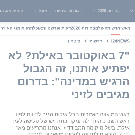
בחירות 2026
דעות ופרשנויות
אוכל
תחזית מזג האו
ראשי
חדשות
העולם
בחירות 2026
דעות ופרשנויות
אוכל
תחזית מזג האוויר
מ
i24NEWS
חדשות
ביטחוני
"7 באוקטובר באילת? לא
יפתיע אותנו, זה הגבול
הרגיש במדינה": בדרום
מגיבים לזיני
ראש המועצה האזורית חבל אילות הגיב לדיווח לפיו
ראש השב"כ הורה להתמקד בתרחיש של פלישה לעיר
אילת, בשל מיקומה המבודד • "אנחנו מתריעים מאז
7.10, קוראים למדינה להסיט משאבים לערבה