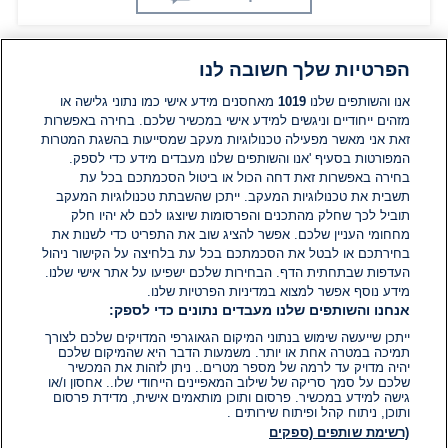
הפרטיות שלך חשובה לנו
תגובות
אנו והשותפים שלנו
1019
מאחסנים מידע אישי כמו נתוני גלישה או
מזהים ייחודיים וניגשים למידע אישי במכשיר שלכם. בחירה באפשרות
זאת אני מאשר מפעילה טכנולוגיות מעקב שמסייעות בהשגת המטרות
אין עדיין תגובות. היה הראשון להגיב
המפורטות בסעיף 'אנו והשותפים שלנו מעבדים מידע כדי לספק.
בחירה באפשרות זאת דחה הכול או ביטול הסכמתכם בכל עת
הוסף תגובה
תשבית את טכנולוגיות המעקב. ייתכן שהשבתת טכנולוגיות המעקב
תוביל לכך שחלק מהתכנים והפרסומות שיוצגו לכם לא יהיו חלק
מחחומי העניין שלכם. אפשר להציג שוב את התפריט כדי לשנות את
בחירתכם או לבטל את הסכמתכם בכל עת בלחיצה על הקישור ניהול
העדפות שבתחתית הדף. הבחירות שלכם ישפיעו על אתר אישי שלנו.
מידע נוסף אפשר למצוא במדיניות הפרטיות שלנו.
אנחנו והשותפים שלנו מעבדים נתונים כדי לספק:
ייתכן שייעשה שימוש בנתוני המיקום הגאוגרפי המדויקים שלכם לצורך
תמיכה במטרה אחת או יותר. משמעות הדבר היא שהמיקום שלכם
יהיה מדויק עד לרמה של מספר מטרים.. ניתן לזהות את המכשיר
שלכם על סמך סריקה של שילוב המאפיינים הייחודי שלו.. אחסון ו/או
גישה למידע במכשיר. פרסום ותוכן מותאמים אישית, מדידת פרסום
ותוכן, ניתוח קהל ופיתוח שירותים .
(רשימת שותפים (ספקים