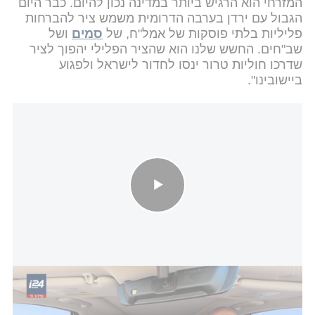
המזרחי הוא הרגיש ביותר במדינה נכון להיום. כבר היום
הגבול עם ירדן בערבה הדרומית משמש ציר להברחות
פליליות בלתי פוסקות של אמל"ח, של
סמים
ושל
שב"חים. החשש שלנו הוא שהציר הפלילי יהפוך לציר
שדרכו חוליות טרור ינסו לחדור לישראל ולפגוע
ביישובינו".
הדהירה לחולית: מפקדת הטנקים חוזרת לזירת הקרבות של 7
באוקטובר
לסיום אמר גינת: "אנחנו עובדים בשיתוף פעולה מלא