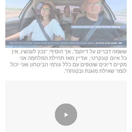
והדוק עם היחידות המרחביות הפועלות בגזרתנו ומודים
ללוחמות והלוחמים השומרים עלינו. עם זאת, אנחנו
קוראים למדינת ישראל להסיט משאבים לגבול המזרחי
בערבה הדרומית, לחזק את מחלקות ההגנה ביישובים
ולהבין את האתגר הביטחוני הגדול שבפנינו".
ראש עיריית אילת אלי לנקרי בירך על "הבהרת השב"כ
ששמה דברים על דיוקם", אך הוסיף: "נכון לעכשיו, אין
כל איום קונקרטי, ועדיין מאז תחילת המלחמה אני
מקיים דיונים שוטפים עם כלל גורמי הביטחון ואני יכול
לומר שאילת מוגנת ובטוחה".